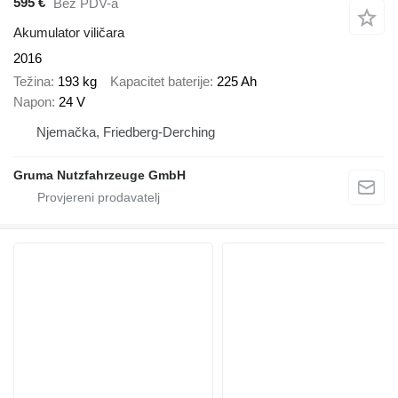
595 €
Bez PDV-a
Akumulator viličara
2016
Težina
193 kg
Kapacitet baterije
225 Ah
Napon
24 V
Njemačka, Friedberg-Derching
Gruma Nutzfahrzeuge GmbH