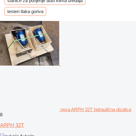
stanice za punjenje auto klima uređaja
testeri tlaka goriva
nova ARPH 32T hidraulična dizalica
8
ARPH 32T