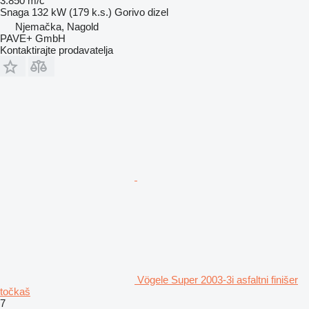
3.850 m/č
Snaga
132 kW (179 k.s.)
Gorivo
dizel
Njemačka, Nagold
PAVE+ GmbH
Kontaktirajte prodavatelja
Vögele Super 2003-3i asfaltni finišer
točkaš
7