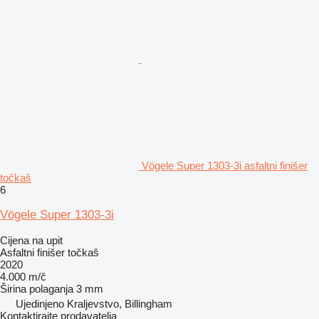
Vögele Super 1303-3i asfaltni finišer
točkaš
6
Vögele Super 1303-3i
Cijena na upit
Asfaltni finišer točkaš
2020
4.000 m/č
Širina polaganja
3 mm
Ujedinjeno Kraljevstvo, Billingham
Kontaktirajte prodavatelja