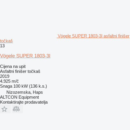
Vögele SUPER 1803-3I asfaltni finišer
točkaš
13
Vögele SUPER 1803-3I
Cijena na upit
Asfaltni finišer točkaš
2019
4.925 m/č
Snaga
100 kW (136 k.s.)
Nizozemska, Haps
ALTCON Equipment
Kontaktirajte prodavatelja