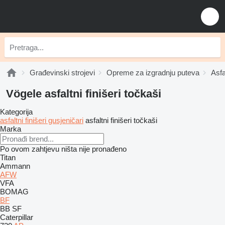
Građevinski strojevi
Opreme za izgradnju puteva
Asfal
Vögele asfaltni finišeri točkaši
Kategorija
asfaltni finišeri gusjeničari
asfaltni finišeri točkaši
Marka
Po ovom zahtjevu ništa nije pronađeno
Titan
Ammann
AFW
VFA
BOMAG
BF
BB
SF
Caterpillar