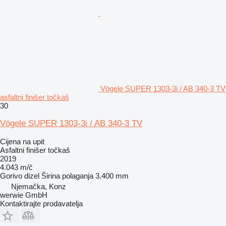
Vögele SUPER 1303-3i / AB 340-3 TV
asfaltni finišer točkaš
30
Vögele SUPER 1303-3i / AB 340-3 TV
Cijena na upit
Asfaltni finišer točkaš
2019
4.043 m/č
Gorivo
dizel
Širina polaganja
3.400 mm
Njemačka, Konz
werwie GmbH
Kontaktirajte prodavatelja