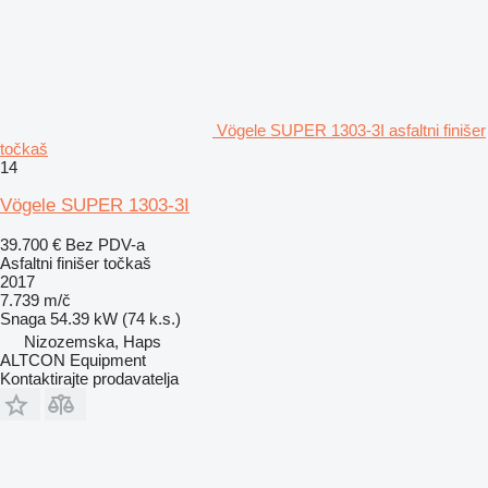
Vögele SUPER 1303-3I asfaltni finišer
točkaš
14
Vögele SUPER 1303-3I
39.700 €
Bez PDV-a
Asfaltni finišer točkaš
2017
7.739 m/č
Snaga
54.39 kW (74 k.s.)
Nizozemska, Haps
ALTCON Equipment
Kontaktirajte prodavatelja