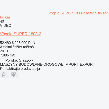
Vögele SUPER 1803-2 asfaltni finišer
točkaš
40
VIDEO
Vögele SUPER 1803-2
52.480 €
226.000 PLN
Asfaltni finišer točkaš
2010
7.886 m/č
Poljska, Staszów
MASZYNY BUDOWLANE-DROGOWE IMPORT EXPORT
Kontaktirajte prodavatelja