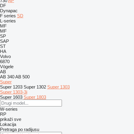
730
AP
DF
Dynapac
F series
SD
L-series
MF
MF
SP
SAP
ST
HA
Volvo
6870
Vögele
AB
AB 340
AB 500
Super
Super 1203
Super 1302
Super 1303
Super 1303-3i
Super 1603
Super 1803
W-series
RP
prikaži sve
Lokacija
Pretraga po radijusu