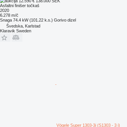
12.590 €
138.000 SEK
Asfaltni finišer točkaš
2020
6.278 m/č
Snaga
74.4 kW (101.22 k.s.)
Gorivo
dizel
Švedska, Karlstad
Klaravik Sweden
Vögele Super 1303-3i (S1303 - 3 i)