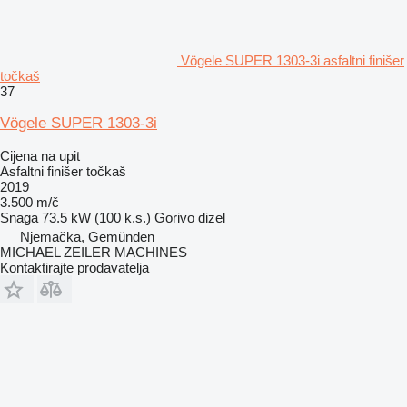
Vögele SUPER 1303-3i asfaltni finišer
točkaš
37
Vögele SUPER 1303-3i
Cijena na upit
Asfaltni finišer točkaš
2019
3.500 m/č
Snaga
73.5 kW (100 k.s.)
Gorivo
dizel
Njemačka, Gemünden
MICHAEL ZEILER MACHINES
Kontaktirajte prodavatelja