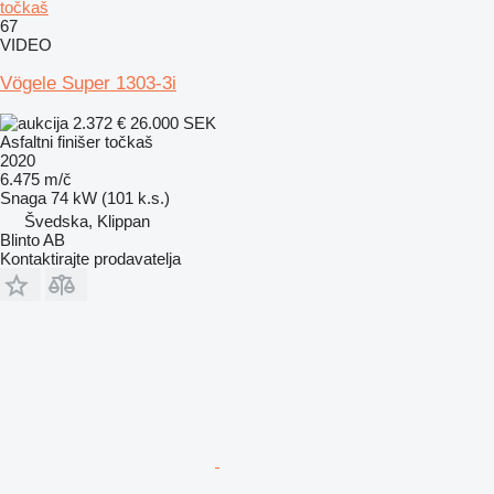
točkaš
67
VIDEO
Vögele Super 1303-3i
2.372 €
26.000 SEK
Asfaltni finišer točkaš
2020
6.475 m/č
Snaga
74 kW (101 k.s.)
Švedska, Klippan
Blinto AB
Kontaktirajte prodavatelja