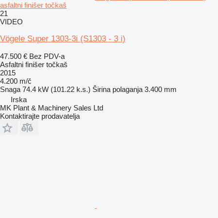
asfaltni finišer točkaš
21
VIDEO
Vögele Super 1303-3i (S1303 - 3 i)
47.500 €
Bez PDV-a
Asfaltni finišer točkaš
2015
4.200 m/č
Snaga
74.4 kW (101.22 k.s.)
Širina polaganja
3.400 mm
Irska
MK Plant & Machinery Sales Ltd
Kontaktirajte prodavatelja