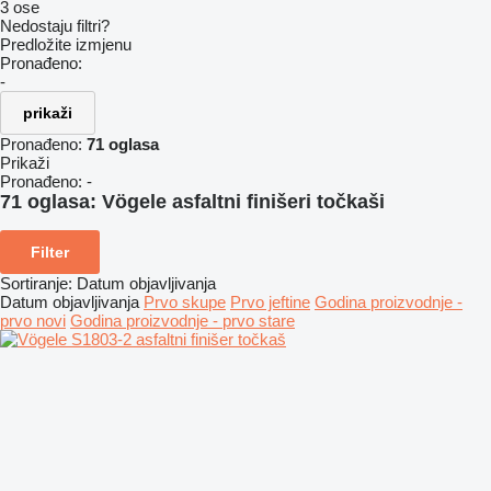
3 ose
Nedostaju filtri?
Predložite izmjenu
Pronađeno:
-
prikaži
Pronađeno:
71 oglasa
Prikaži
Pronađeno:
-
71 oglasa:
Vögele asfaltni finišeri točkaši
Filter
Sortiranje
:
Datum objavljivanja
Datum objavljivanja
Prvo skupe
Prvo jeftine
Godina proizvodnje -
prvo novi
Godina proizvodnje - prvo stare