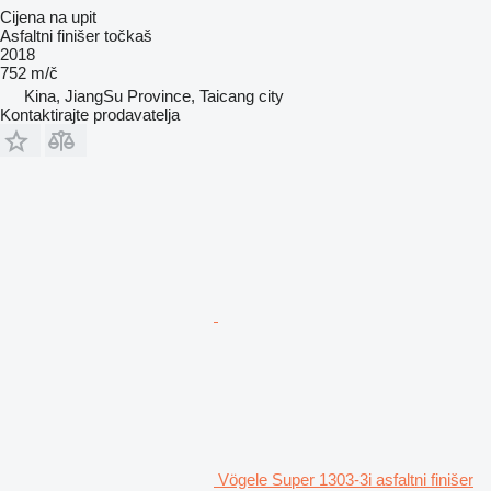
Cijena na upit
Asfaltni finišer točkaš
2018
752 m/č
Kina, JiangSu Province, Taicang city
Kontaktirajte prodavatelja
Vögele Super 1303-3i asfaltni finišer