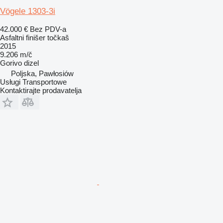
Vögele 1303-3i
42.000 €
Bez PDV-a
Asfaltni finišer točkaš
2015
9.206 m/č
Gorivo
dizel
Poljska, Pawłosiów
Usługi Transportowe
Kontaktirajte prodavatelja