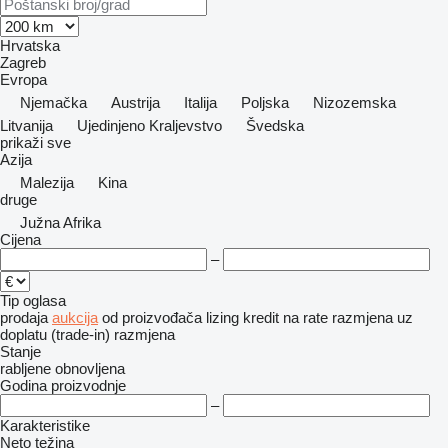
Hrvatska
Zagreb
Evropa
Njemačka
Austrija
Italija
Poljska
Nizozemska
Litvanija
Ujedinjeno Kraljevstvo
Švedska
prikaži sve
Azija
Malezija
Kina
druge
Južna Afrika
Cijena
–
Tip oglasa
prodaja
aukcija
od proizvođača
lizing
kredit
na rate
razmjena uz
doplatu (trade-in)
razmjena
Stanje
rabljene
obnovljena
Godina proizvodnje
–
Karakteristike
Neto težina