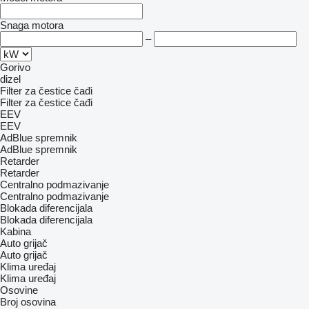
Snaga motora
–
Gorivo
dizel
Filter za čestice čađi
Filter za čestice čađi
EEV
EEV
AdBlue spremnik
AdBlue spremnik
Retarder
Retarder
Centralno podmazivanje
Centralno podmazivanje
Blokada diferencijala
Blokada diferencijala
Kabina
Auto grijač
Auto grijač
Klima uređaj
Klima uređaj
Osovine
Broj osovina