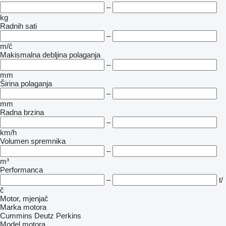
–
kg
Radnih sati
–
m/č
Makismalna debljina polaganja
–
mm
Širina polaganja
–
mm
Radna brzina
–
km/h
Volumen spremnika
–
m³
Performanca
–
t/
č
Motor, mjenjač
Marka motora
Cummins
Deutz
Perkins
Model motora