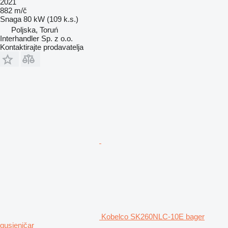
2021
882 m/č
Snaga
80 kW (109 k.s.)
Poljska, Toruń
Interhandler Sp. z o.o.
Kontaktirajte prodavatelja
Kobelco SK260NLC-10E bager
gusjeničar