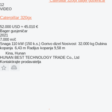
Caterpillar 320gx bager gusjeničar
12
VIDEO
Caterpillar 320gx
52.000 USD
≈ 45.010 €
Bager gusjeničar
2021
7.000 m/č
Snaga
110 kW (150 k.s.)
Gorivo
dizel
Nosivost
32.000 kg
Dubina
kopanja
6,43 m
Radijus kopanja
9,58 m
Kina, Hunan
HUNAN BEST TECHNOLOGY TRADE Co., Ltd
Kontaktirajte prodavatelja