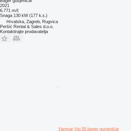
Bager gusjeničar
2021
6.771 m/č
Snaga
130 kW (177 k.s.)
Hrvatska, Zagreb, Rugvica
Peršić Rental & Sales d.o.o.
Kontaktirajte prodavatelja
Yanmar Vio 55 bager gusjeničar