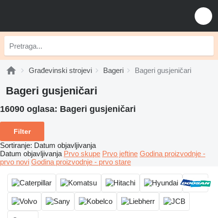
Građevinski strojevi
Bageri
Bageri gusjeničari
Bageri gusjeničari
16090 oglasa:
Bageri gusjeničari
Filter
Sortiranje
:
Datum objavljivanja
Datum objavljivanja
Prvo skupe
Prvo jeftine
Godina proizvodnje -
prvo novi
Godina proizvodnje - prvo stare