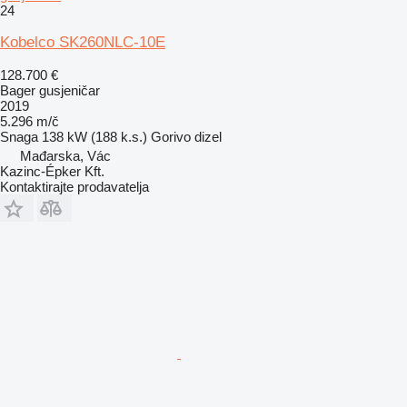
24
Kobelco SK260NLC-10E
128.700 €
Bager gusjeničar
2019
5.296 m/č
Snaga
138 kW (188 k.s.)
Gorivo
dizel
Mađarska, Vác
Kazinc-Épker Kft.
Kontaktirajte prodavatelja