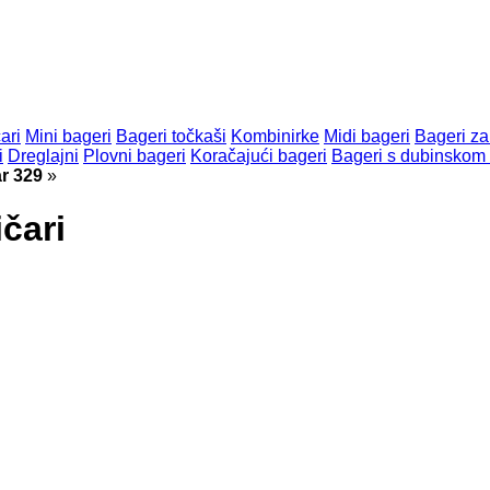
ari
Mini bageri
Bageri točkaši
Kombinirke
Midi bageri
Bageri za
i
Dreglajni
Plovni bageri
Koračajući bageri
Bageri s dubinskom
ar 329
»
ičari