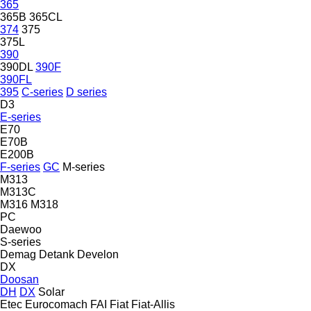
365
365B
365CL
374
375
375L
390
390DL
390F
390FL
395
C-series
D series
D3
E-series
E70
E70B
E200B
F-series
GC
M-series
M313
M313C
M316
M318
PC
Daewoo
S-series
Demag
Detank
Develon
DX
Doosan
DH
DX
Solar
Etec
Eurocomach
FAI
Fiat
Fiat-Allis