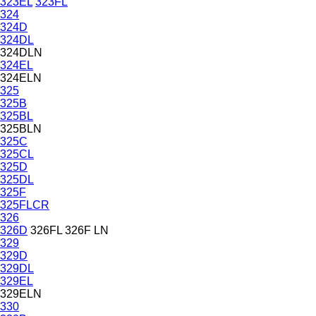
323EL
323FL
324
324D
324DL
324DLN
324EL
324ELN
325
325B
325BL
325BLN
325C
325CL
325D
325DL
325F
325FLCR
326
326D
326FL
326F LN
329
329D
329DL
329EL
329ELN
330