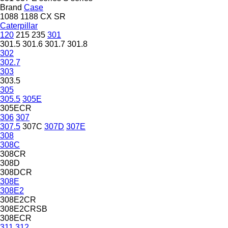
Brand
Case
1088
1188
CX
SR
Caterpillar
120
215
235
301
301.5
301.6
301.7
301.8
302
302.7
303
303.5
305
305.5
305E
305ECR
306
307
307.5
307C
307D
307E
308
308C
308CR
308D
308DCR
308E
308E2
308E2CR
308E2CRSB
308ECR
311
312