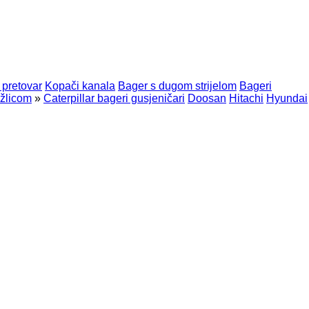
 pretovar
Kopači kanala
Bager s dugom strijelom
Bageri
 žlicom
»
Caterpillar bageri gusjeničari
Doosan
Hitachi
Hyundai