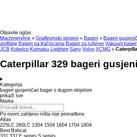
Objavite oglas
Machineryline
»
Građevinski strojevi
»
Bageri
»
Bageri gusjenič
amfibije
Bageri na tračnicama
Bageri za rušenje
Vakuum bager
JCB
Kobelco
Komatsu
Liebherr
Sany
Volvo
XCMG
»
Caterpill
Caterpillar 329 bageri gusjen
Kategorija
bageri gusjeničari
bager s dugom strijelom
prikaži sve
Marka
Po ovom zahtjevu ništa nije pronađeno
Atlas
225LC
260LC
1304
1504
1604
1704
1804
Best
Bobcat
331
337
E series
S series