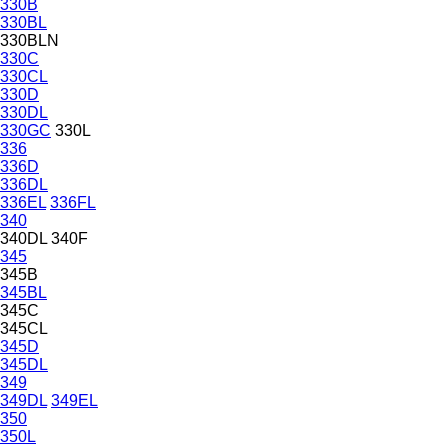
330B
330BL
330BLN
330C
330CL
330D
330DL
330GC
330L
336
336D
336DL
336EL
336FL
340
340DL
340F
345
345B
345BL
345C
345CL
345D
345DL
349
349DL
349EL
350
350L