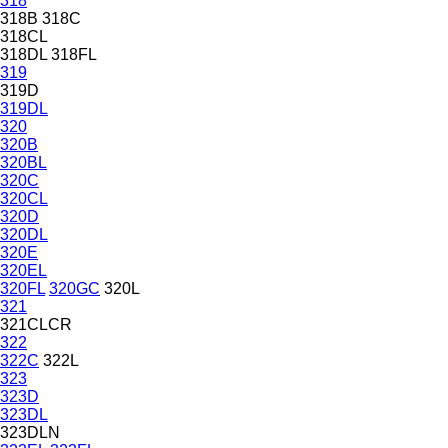
318
318B
318C
318CL
318DL
318FL
319
319D
319DL
320
320B
320BL
320C
320CL
320D
320DL
320E
320EL
320FL
320GC
320L
321
321CLCR
322
322C
322L
323
323D
323DL
323DLN