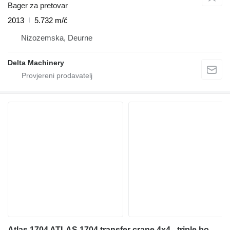
Bager za pretovar
2013
5.732 m/č
Nizozemska, Deurne
Delta Machinery
Atlas 1704 ATLAS 1704 transfer crane 4x4 - triple boom - Dutch license