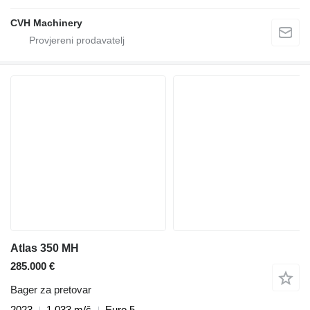
CVH Machinery
Atlas 350 MH
285.000 €
Bager za pretovar
2023
1.033 m/č
Euro 5