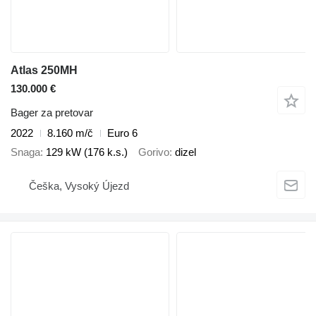
Atlas 250MH
130.000 €
Bager za pretovar
2022
8.160 m/č
Euro 6
Snaga
129 kW (176 k.s.)
Gorivo
dizel
Češka, Vysoký Újezd