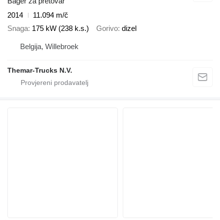
Bager za pretovar
2014
11.094 m/č
Snaga
175 kW (238 k.s.)
Gorivo
dizel
Belgija, Willebroek
Themar-Trucks N.V.