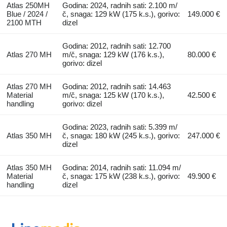
Atlas 250MH
Godina: 2024, radnih sati: 2.100 m/
Blue / 2024 /
č, snaga: 129 kW (175 k.s.), gorivo:
149.000 €
2100 MTH
dizel
Godina: 2012, radnih sati: 12.700
Atlas 270 MH
m/č, snaga: 129 kW (176 k.s.),
80.000 €
gorivo: dizel
Atlas 270 MH
Godina: 2012, radnih sati: 14.463
Material
m/č, snaga: 125 kW (170 k.s.),
42.500 €
handling
gorivo: dizel
Godina: 2023, radnih sati: 5.399 m/
Atlas 350 MH
č, snaga: 180 kW (245 k.s.), gorivo:
247.000 €
dizel
Atlas 350 MH
Godina: 2014, radnih sati: 11.094 m/
Material
č, snaga: 175 kW (238 k.s.), gorivo:
49.900 €
handling
dizel