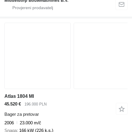
Middeldorp Bouwmachines B.V.
Atlas 1804 MI
45.520 €
196.000 PLN
Bager za pretovar
2006
23.000 m/č
Snaga
166 kW (226 k.s.)