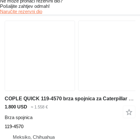
Ne može pronaći rezervni dio?
Pošaljite zahtjev odmah!
Naručite rezervni dio
COPLE QUICK 119-4570 brza spojnica za Caterpillar 426C, 420D kombinirke
1.800 USD
≈ 1.558 €
Brza spojnica
119-4570
Meksiko, Chihuahua