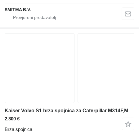
SMITMA B.V.
Kaiser Volvo S1 brza spojnica za Caterpillar M314F,M315C,M316F,M316C/D,M318F,M323F bagera
2.300 €
Brza spojnica