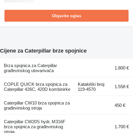
Objavite oglas
Cijene za Caterpillar brze spojnice
Brza spojnica za Caterpillar
1.800 €
građevinskog utovarivača
COPLE QUICK brza spojnica za
Kataloški broj:
1.558 €
Caterpillar 426C, 420D kombinirke
119-4570
Caterpillar CW10 brza spojnica za
450 €
građevinskog stroja
Caterpillar CW20S hydr, M316F
brza spojnica za građevinskog
1.700 €
stroja