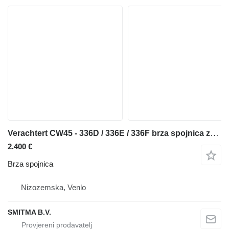
Verachtert CW45 - 336D / 336E / 336F brza spojnica za Caterpillar 336D ,336E, 336F bagera
2.400 €
Brza spojnica
Nizozemska, Venlo
SMITMA B.V.