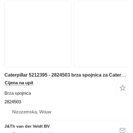
Caterpillar 5212395 - 2824503 brza spojnica za Caterpillar 320 330 313 323 333 315 326 M314 M315 311D 312D 314D 320E 312E 314E 324E 329E 330F 311F 313F 323F 315F 326F 312D2 313D2 320GC 313GC 313GX 315GC M313-07 M314-07 bagera
Cijena na upit
Brza spojnica
2824503
Nizozemska, Wouw
J&Th van der Veldt BV