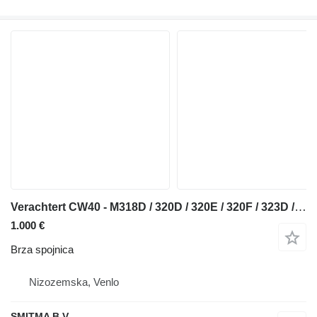
Verachtert CW40 - M318D / 320D / 320E / 320F / 323D / 323E brza spojnica za Caterpillar 320D / 320E / 320F / 323D / 323E bagera
1.000 €
Brza spojnica
Nizozemska, Venlo
SMITMA B.V.