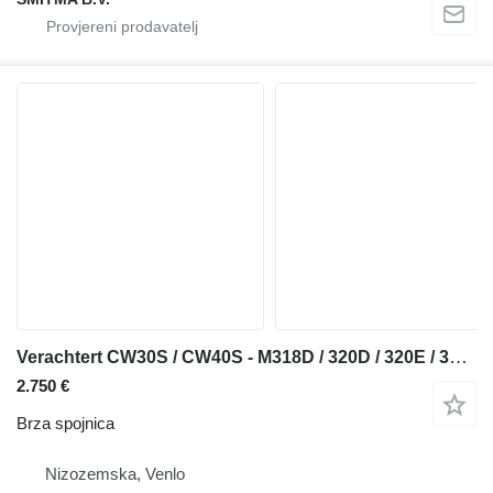
Verachtert CW30S / CW40S - M318D / 320D / 320E / 320F / 323D brza spojnica za Caterpillar M318D,320D, 320E ,320F, 323D bagera
2.750 €
Brza spojnica
Nizozemska, Venlo