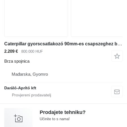
Caterpillar gyorscsatlakozó 90mm-es csapszeghez brza spojnica za bagera
2.209 €
800.000 HUF
Brza spojnica
Mađarska, Gyomro
Daráló-Aprító kft
Prodajete tehniku?
Učinite to s nama!