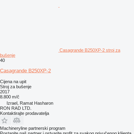
Casagrande B250XP-2 stroj za
bušenje
40
Casagrande B250XP-2
Cijena na upit
Stroj za bušenje
2017
8.800 m/č
Izrael, Ramat Hasharon
RON RAD LTD.
Kontaktirajte prodavatelja
Machineryline partnerski program
Postanite naš partner i ostvarite profit za svakog privučenog klijenta