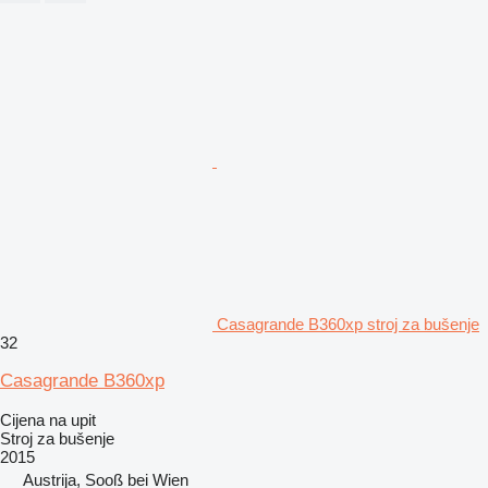
Casagrande B360xp stroj za bušenje
32
Casagrande B360xp
Cijena na upit
Stroj za bušenje
2015
Austrija, Sooß bei Wien