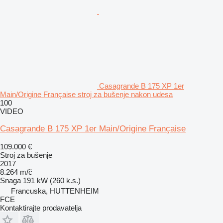
Casagrande B 175 XP 1er
Main/Origine Française stroj za bušenje nakon udesa
100
VIDEO
Casagrande B 175 XP 1er Main/Origine Française
109.000 €
Stroj za bušenje
2017
8.264 m/č
Snaga
191 kW (260 k.s.)
Francuska, HUTTENHEIM
FCE
Kontaktirajte prodavatelja