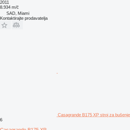
2011
8.934 m/č
SAD, Miami
Kontaktirajte prodavatelja
Casagrande B175 XP stroj za bušenje
6
Casagrande B175 XP