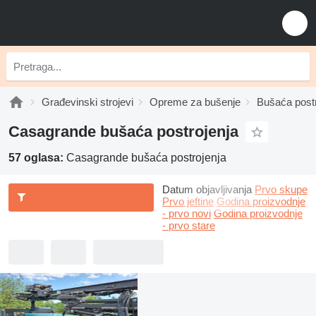
Građevinski strojevi
Opreme za bušenje
Bušaća postr
Casagrande bušaća postrojenja
57 oglasa:
Casagrande bušaća postrojenja
Datum objavljivanja
Prvo skupe
Prvo jeftine
Godina proizvodnje
- prvo novi
Godina proizvodnje
- prvo stare