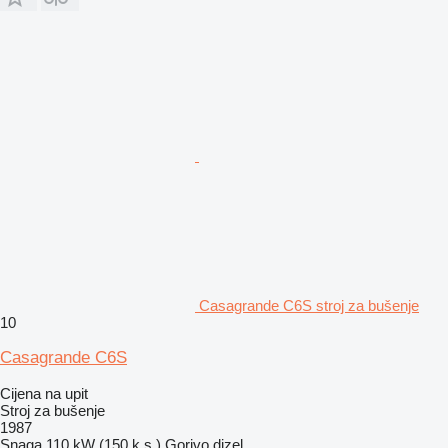
Casagrande C6S stroj za bušenje
10
Casagrande C6S
Cijena na upit
Stroj za bušenje
1987
Snaga
110 kW (150 k.s.)
Gorivo
dizel