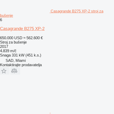
Casagrande B275 XP-2 stroj za
bušenje
6
Casagrande B275 XP-2
650.000 USD
≈ 562.600 €
Stroj za bušenje
2017
4.839 m/č
Snaga
331 kW (451 k.s.)
SAD, Miami
Kontaktirajte prodavatelja