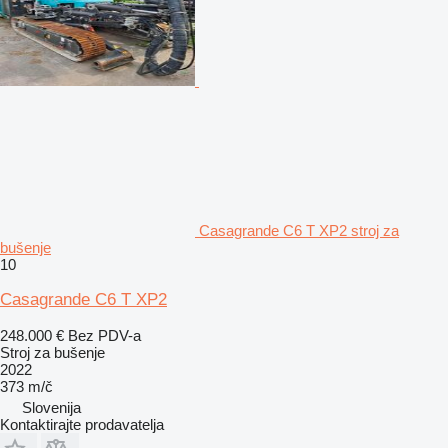
Casagrande C6 T XP2 stroj za
bušenje
10
Casagrande C6 T XP2
248.000 €
Bez PDV-a
Stroj za bušenje
2022
373 m/č
Slovenija
Kontaktirajte prodavatelja