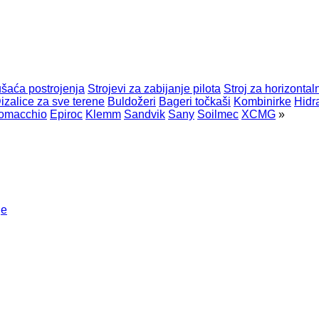
šaća postrojenja
Strojevi za zabijanje pilota
Stroj za horizonta
izalice za sve terene
Buldožeri
Bageri točkaši
Kombinirke
Hidr
omacchio
Epiroc
Klemm
Sandvik
Sany
Soilmec
XCMG
»
je