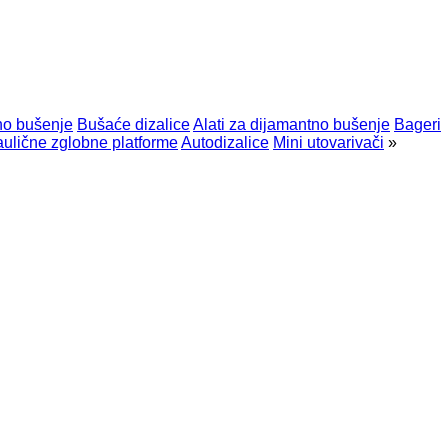
lno bušenje
Bušaće dizalice
Alati za dijamantno bušenje
Bageri
aulične zglobne platforme
Autodizalice
Mini utovarivači
»