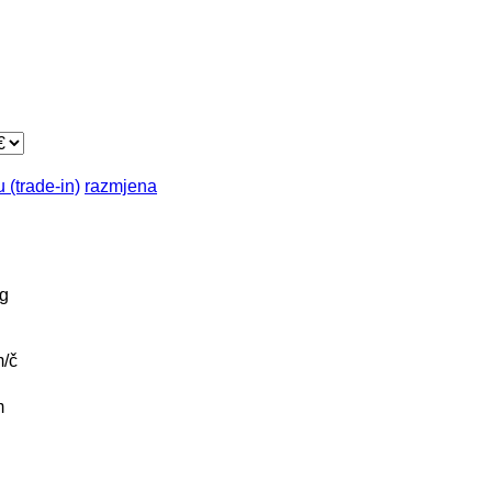
 (trade-in)
razmjena
g
/č
m