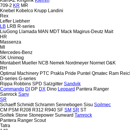
KamAZ
Kinglink
Klemm
709-2
KR
MR
Knebel
Kobelco
Krupp
Landini
Rex
Leffer
Liebherr
LB
LRB
R-series
LiuGong
Llamada
MAN
MDT
Mack
Magirus-Deutz
Mait
HR
Massenza
MI
Mercedes-Benz
SK
Unimog
Montabert
Mueller
NCB
Nemek
Nordmeyer
Normet
O&K
RH
Optimal Machinery
PTC
Prakla
Pride
Puntel
Qmatec
Ram
Reich
D-series
G-series
Rippa
Robbins
SPD
Salzgitter
Sandvik
Commando
DI
DP
DX
Dino
Leopard
Pantera
Ranger
Sanrock
Sany
SR
Schaeff
Schmidt
Schramm
Sennebogen
Sisu
Soilmec
CM
PSM
R208
R312
R940
SF
SM
SR
ST
Soiltek
Stone
Stonepower
Sunward
Tamrock
Pantera
Ranger
Scout
Tatra