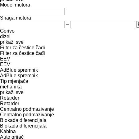
Model motora
Snaga motora
–
Gorivo
dizel
prikaži sve
Filter za čestice čađi
Filter za čestice čađi
EEV
EEV
AdBlue spremnik
AdBlue spremnik
Tip mјenjača
mehanika
prikaži sve
Retarder
Retarder
Centralno podmazivanje
Centralno podmazivanje
Blokada diferencijala
Blokada diferencijala
Kabina
Auto grijač