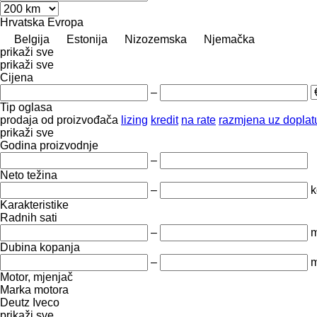
Hrvatska
Evropa
Belgija
Estonija
Nizozemska
Njemačka
prikaži sve
prikaži sve
Cijena
–
Tip oglasa
prodaja
od proizvođača
lizing
kredit
na rate
razmjena uz doplatu
prikaži sve
Godina proizvodnje
–
Neto težina
–
k
Karakteristike
Radnih sati
–
m
Dubina kopanja
–
Motor, mjenjač
Marka motora
Deutz
Iveco
prikaži sve