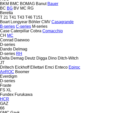
BKM
BMC
BOMAG
Banut
Bauer
BC
BG
BV
MC
RG
Beretta
T 21
T41
T43
T46
T151
Boart Longyear
Böhler
CMV
Casagrande
B-series
C-series
M-series
Case
Caterpillar
Cobra
Comacchio
CH
MC
Conrad
Daewoo
D-series
Dando
Delmag
D-series
RH
Delta
Demag
Deutz
Digga
Dino
Ditch-Witch
JT
Driltech
Eickhoff
Ellettari
Emci
Enteco
Epiroc
AirROC
Boomer
Everdigm
D-series
Fraste
FS
XL
Fundex
Furukawa
HCR
GAZ
66
GMC
Gayk