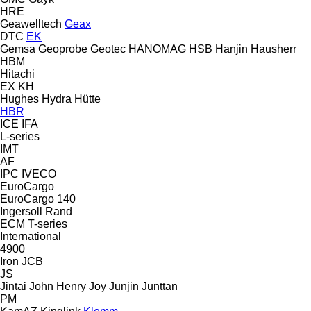
HRE
Geawelltech
Geax
DTC
EK
Gemsa
Geoprobe
Geotec
HANOMAG
HSB
Hanjin
Hausherr
HBM
Hitachi
EX
KH
Hughes
Hydra
Hütte
HBR
ICE
IFA
L-series
IMT
AF
IPC
IVECO
EuroCargo
EuroCargo 140
Ingersoll Rand
ECM
T-series
International
4900
Iron
JCB
JS
Jintai
John Henry
Joy
Junjin
Junttan
PM