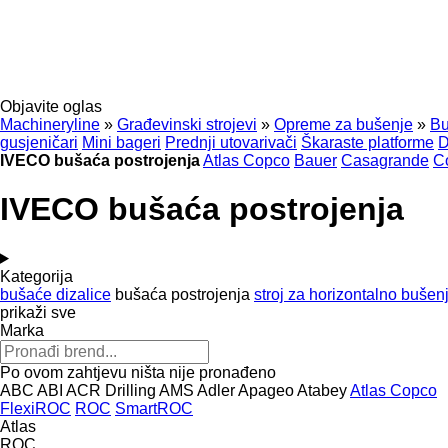
Objavite oglas
Machineryline
»
Građevinski strojevi
»
Opreme za bušenje
»
Bu
gusjeničari
Mini bageri
Prednji utovarivači
Škaraste platforme
D
IVECO bušaća postrojenja
Atlas Copco
Bauer
Casagrande
C
IVECO bušaća postrojenja
Kategorija
bušaće dizalice
bušaća postrojenja
stroj za horizontalno bušen
prikaži sve
Marka
Po ovom zahtjevu ništa nije pronađeno
ABC
ABI
ACR Drilling
AMS
Adler
Apageo
Atabey
Atlas Copco
FlexiROC
ROC
SmartROC
Atlas
ROC