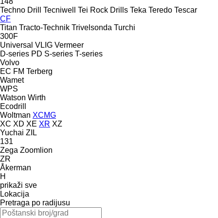
148
Techno Drill
Tecniwell
Tei Rock Drills
Teka
Teredo
Tescar
CF
Titan
Tracto-Technik
Trivelsonda
Turchi
300F
Universal
VLIG
Vermeer
D-series
PD
S-series
T-series
Volvo
EC
FM
Terberg
Wamet
WPS
Watson
Wirth
Ecodrill
Woltman
XCMG
XC
XD
XE
XR
XZ
Yuchai
ZIL
131
Zega
Zoomlion
ZR
Åkerman
H
prikaži sve
Lokacija
Pretraga po radijusu