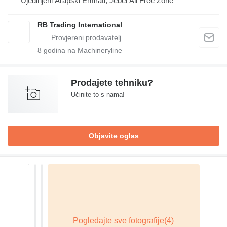
Ujedinjeni Arapski Emirati, Jebel Ali Free Zone
RB Trading International
8
godina na Machineryline
Prodajete tehniku?
Učinite to s nama!
Objavite oglas