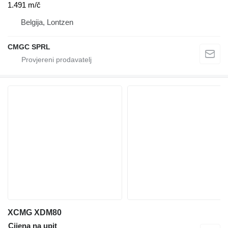
1.491 m/č
Belgija, Lontzen
CMGC SPRL
XCMG XDM80
Cijena na upit