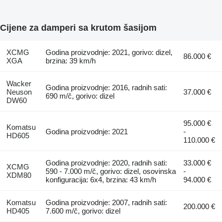
Cijene za damperi sa krutom šasijom
XCMG
Godina proizvodnje: 2021, gorivo: dizel,
86.000 €
XGA
brzina: 39 km/h
Wacker
Godina proizvodnje: 2016, radnih sati:
Neuson
37.000 €
690 m/č, gorivo: dizel
DW60
95.000 €
Komatsu
Godina proizvodnje: 2021
-
HD605
110.000 €
Godina proizvodnje: 2020, radnih sati:
33.000 €
XCMG
590 - 7.000 m/č, gorivo: dizel, osovinska
-
XDM80
konfiguracija: 6x4, brzina: 43 km/h
94.000 €
Komatsu
Godina proizvodnje: 2007, radnih sati:
200.000 €
HD405
7.600 m/č, gorivo: dizel