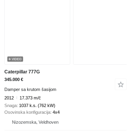
VIDEO
Caterpillar 777G
345.000 €
Damper sa krutom šasijom
2012
17.373 m/č
Snaga
1037 k.s. (762 kW)
Osovinska konfiguracija
4x4
Nizozemska, Veldhoven