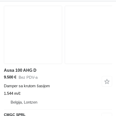
Ausa 100 AHG D
9.500 €
Bez PDV-a
Damper sa krutom šasijom
1.544 m/č
Belgija, Lontzen
CMGC SPRL