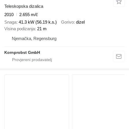
Teleskopska dizalica
2010
2.655 m/č
Snaga
41.3 kW (56.19 k.s.)
Gorivo
dizel
Visina podizanja
21 m
Njemačka, Regensburg
Kornprobst GmbH