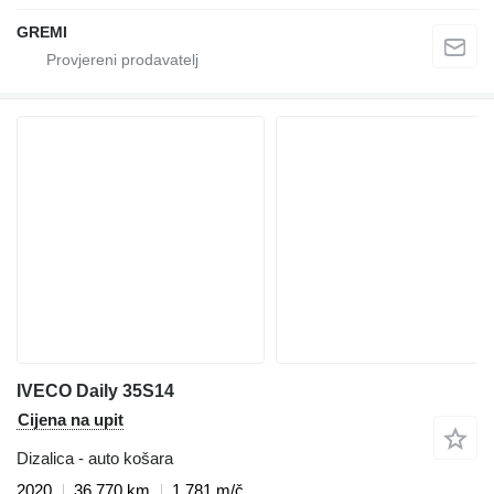
GREMI
IVECO Daily 35S14
Cijena na upit
Dizalica - auto košara
2020
36.770 km
1.781 m/č