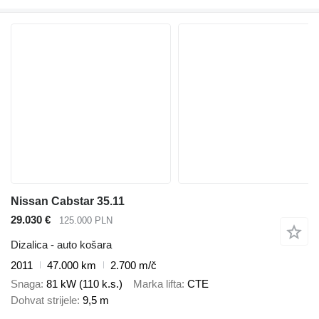
Nissan Cabstar 35.11
29.030 €
125.000 PLN
Dizalica - auto košara
2011
47.000 km
2.700 m/č
Snaga
81 kW (110 k.s.)
Marka lifta
CTE
Dohvat strijele
9,5 m