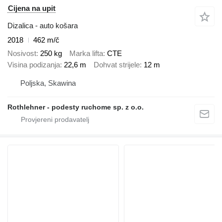
Cijena na upit
Dizalica - auto košara
2018
462 m/č
Nosivost
250 kg
Marka lifta
CTE
Visina podizanja
22,6 m
Dohvat strijele
12 m
Poljska, Skawina
Rothlehner - podesty ruchome sp. z o.o.