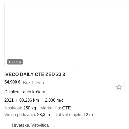
VIDEO
IVECO DAILY CTE ZED 23.3
54.900 €
Bez PDV-a
Dizalica - auto košara
2021
80.236 km
2.896 m/č
Nosivost
250 kg
Marka lifta
CTE
Visina podizanja
23,3 m
Dohvat strijele
12 m
Hrvatska, Virovitica