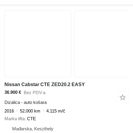
Nissan Cabstar CTE ZED20.2 EASY
36.900 €
Bez PDV-a
Dizalica - auto košara
2016
52.000 km
4.115 m/č
Marka lifta
CTE
Mađarska, Keszthely