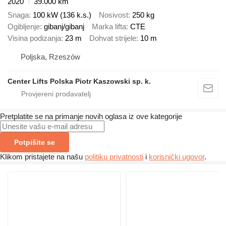
2020
39.000 km
Snaga
100 kW (136 k.s.)
Nosivost
250 kg
Ogibljenje
gibanj/gibanj
Marka lifta
CTE
Visina podizanja
23 m
Dohvat strijele
10 m
Poljska, Rzeszów
Center Lifts Polska Piotr Kaszowski sp. k.
Pretplatite se na primanje novih oglasa iz ove kategorije
Potpišite se
Klikom pristajete na našu
politiku privatnosti
i
korisnički ugovor
.