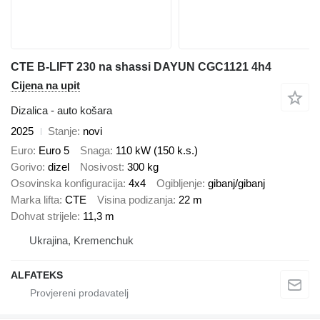
CTE B-LIFT 230 na shassi DAYUN CGC1121 4h4
Cijena na upit
Dizalica - auto košara
2025
Stanje
novi
Euro
Euro 5
Snaga
110 kW (150 k.s.)
Gorivo
dizel
Nosivost
300 kg
Osovinska konfiguracija
4x4
Ogibljenje
gibanj/gibanj
Marka lifta
CTE
Visina podizanja
22 m
Dohvat strijele
11,3 m
Ukrajina, Kremenchuk
ALFATEKS