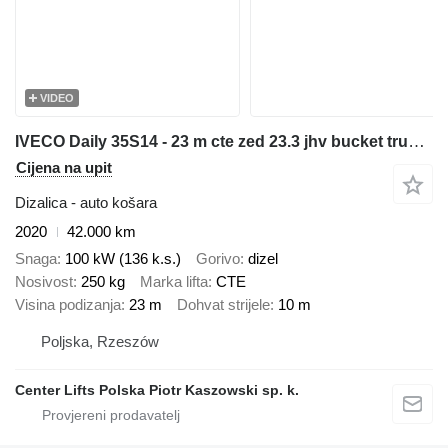
VIDEO
IVECO Daily 35S14 - 23 m cte zed 23.3 jhv bucket truck boom lift
Cijena na upit
Dizalica - auto košara
2020
42.000 km
Snaga
100 kW (136 k.s.)
Gorivo
dizel
Nosivost
250 kg
Marka lifta
CTE
Visina podizanja
23 m
Dohvat strijele
10 m
Poljska, Rzeszów
Center Lifts Polska Piotr Kaszowski sp. k.