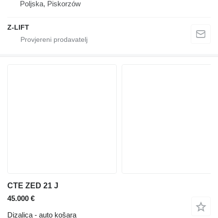
Poljska, Piskorzów
Z-LIFT
CTE ZED 21 J
45.000 €
Dizalica - auto košara