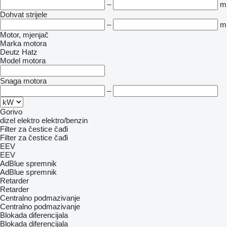
–
m
Dohvat strijele
–
m
Motor, mjenjač
Marka motora
Deutz
Hatz
Model motora
Snaga motora
–
Gorivo
dizel
elektro
elektro/benzin
Filter za čestice čađi
Filter za čestice čađi
EEV
EEV
AdBlue spremnik
AdBlue spremnik
Retarder
Retarder
Centralno podmazivanje
Centralno podmazivanje
Blokada diferencijala
Blokada diferencijala