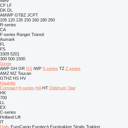
WAV
CF
LF
DK
DL
AMWP
GTBZ
JCPT
105
120
135
150
160
180
260
R-series
CA
F-series
Ranger
Transit
Aumark
FL
FS
3309
5201
300
500
1500
Genie
AWP
GH
GR
GS
IWP
S series
TZ
Z series
AMZ
MZ
Toucan
GTHZ
HS
HV
Haulotte
Compact
H-series
HA
HT
Optimum
Star
HK
700
LL
EX
C-series
Holland Lift
IT
Daily
EuroCargo
Eurotech
Eurotrakker
Stralis
Trakker