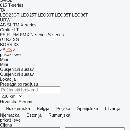
SWSL
815
T-series
TA
LEO23GT
LEO25T
LEO30T
LEO35T
LEO36T
URW
AB
SL
TM
X-series
Crafter
LT
FE
FL
FM
FMX
N-series
S-series
GTBZ
XG
BOSS X3
ZA
ZS
ZT
prikaži sve
Mini
Mini
Gusjenični sustav
Gusjenični sustav
Lokacija
Pretraga po radijusu
Hrvatska
Evropa
Nizozemska
Belgija
Poljska
Španjolska
Litvanija
Njemačka
Estonija
Rumunjska
prikaži sve
Cijena