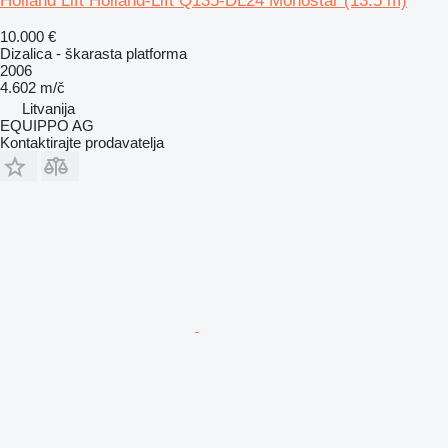
Holland Lift Holland-Lift Q135-DL24 Monostar (13.5 m)
10.000 €
Dizalica - škarasta platforma
2006
4.602 m/č
Litvanija
EQUIPPO AG
Kontaktirajte prodavatelja