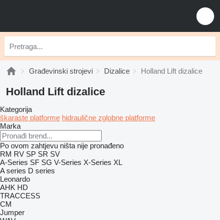
Građevinski strojevi
Dizalice
Holland Lift dizalice
Holland Lift dizalice
Kategorija
škaraste platforme
hidraulične zglobne platforme
Marka
Po ovom zahtjevu ništa nije pronađeno
RM
RV
SP
SR
SV
A-Series
SF
SG
V-Series
X-Series
XL
A series
D series
Leonardo
AHK
HD
TRACCESS
CM
Jumper