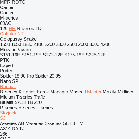
MPR
ROTO
Canter
Canter
M-series
09AC
120
HR
N-series
TD
Cabstar
NT
Octopussy
Snake
1550
1650
1830
2100
2200
2300
2500
2900
3000
4200
Movano
Vivaro
S151-16E
S151-19E
S171-12E
S175-19E
S225-12E
PTK
Expert
Porter
Spider 18.90 Pro
Spider 20.95
Nano SP
Renault
D-series
K-series
Kerax
Manager
Mascott
Master
Maxity
Midliner
Midlum
T-series
Trafic
Bluelift SA18
TB 270
P-series
S-series
T-series
Skyjack
SJ
A-series
AB
M-series
S-series
SL
TB
TM
A314
DA
TJ
266