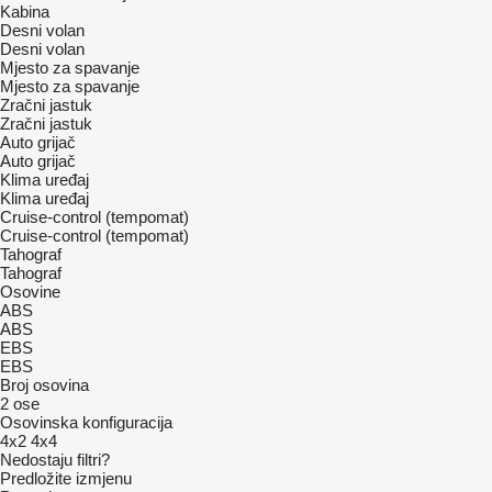
Kabina
Desni volan
Desni volan
Mjesto za spavanje
Mjesto za spavanje
Zračni jastuk
Zračni jastuk
Auto grijač
Auto grijač
Klima uređaj
Klima uređaj
Cruise-control (tempomat)
Cruise-control (tempomat)
Tahograf
Tahograf
Osovine
ABS
ABS
EBS
EBS
Broj osovina
2 ose
Osovinska konfiguracija
4x2
4x4
Nedostaju filtri?
Predložite izmjenu