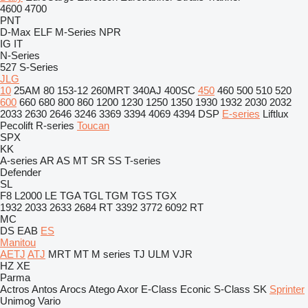
4600
4700
PNT
D-Max
ELF
M-Series
NPR
IG
IT
N-Series
527
S-Series
JLG
10
25AM
80
153-12
260MRT
340AJ
400SC
450
460
500
510
520
600
660
680
800
860
1200
1230
1250
1350
1930
1932
2030
2032
2033
2630
2646
3246
3369
3394
4069
4394
DSP
E-series
Liftlux
Pecolift
R-series
Toucan
SPX
KK
A-series
AR
AS
MT
SR
SS
T-series
Defender
SL
F8
L2000
LE
TGA
TGL
TGM
TGS
TGX
1932
2033
2633
2684 RT
3392
3772
6092 RT
MC
DS
EAB
ES
Manitou
AETJ
ATJ
MRT
MT
M series
TJ
ULM
VJR
HZ
XE
Parma
Actros
Antos
Arocs
Atego
Axor
E-Class
Econic
S-Class
SK
Sprinter
Unimog
Vario