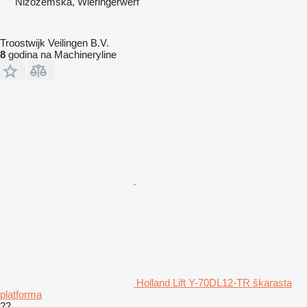
Nizozemska, Wieringerwerf
Troostwijk Veilingen B.V.
8
godina na Machineryline
Holland Lift Y-70DL12-TR škarasta
platforma
22