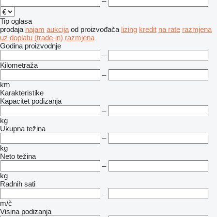
–
Tip oglasa
prodaja
najam
aukcija
od proizvođača
lizing
kredit
na rate
razmjena
uz doplatu (trade-in)
razmjena
Godina proizvodnje
–
Kilometraža
–
km
Karakteristike
Kapacitet podizanja
–
kg
Ukupna težina
–
kg
Neto težina
–
kg
Radnih sati
–
m/č
Visina podizanja