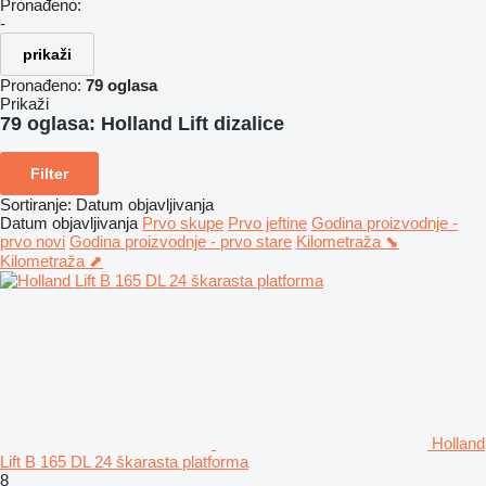
Pronađeno:
-
prikaži
Pronađeno:
79 oglasa
Prikaži
79 oglasa:
Holland Lift dizalice
Filter
Sortiranje
:
Datum objavljivanja
Datum objavljivanja
Prvo skupe
Prvo jeftine
Godina proizvodnje -
prvo novi
Godina proizvodnje - prvo stare
Kilometraža ⬊
Kilometraža ⬈
Holland
Lift B 165 DL 24 škarasta platforma
8