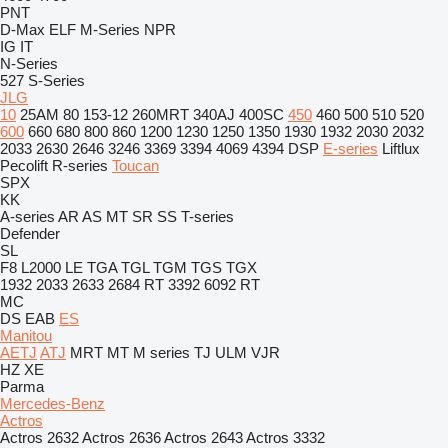
PNT
D-Max
ELF
M-Series
NPR
IG
IT
N-Series
527
S-Series
JLG
10
25AM
80
153-12
260MRT
340AJ
400SC
450
460
500
510
520
600
660
680
800
860
1200
1230
1250
1350
1930
1932
2030
2032
2033
2630
2646
3246
3369
3394
4069
4394
DSP
E-series
Liftlux
Pecolift
R-series
Toucan
SPX
KK
A-series
AR
AS
MT
SR
SS
T-series
Defender
SL
F8
L2000
LE
TGA
TGL
TGM
TGS
TGX
1932
2033
2633
2684 RT
3392
6092 RT
MC
DS
EAB
ES
Manitou
AETJ
ATJ
MRT
MT
M series
TJ
ULM
VJR
HZ
XE
Parma
Mercedes-Benz
Actros
Actros 2632
Actros 2636
Actros 2643
Actros 3332