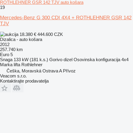
ROTHLEHNER GSR 142 TJV auto košara
19
Mercedes-Benz G 300 CDI 4X4 + ROTHLEHNER GSR 142
TJV
18.380 €
444.600 CZK
Dizalica - auto košara
2012
257.740 km
Euro 5
Snaga
133 kW (181 k.s.)
Gorivo
dizel
Osovinska konfiguracija
4x4
Marka lifta
Rothlehner
Češka, Moravská Ostrava A Přívoz
Veacom s.r.o.
Kontaktirajte prodavatelja