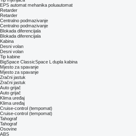
EPS
automat
mehanika
poluautomat
Retarder
Retarder
Centralno podmazivanje
Centralno podmazivanje
Blokada diferencijala
Blokada diferencijala
Kabina
Desni volan
Desni volan
Tip kabine
BigSpace
ClassicSpace
L
dupla kabina
Mjesto za spavanje
Mjesto za spavanje
Zračni jastuk
Zračni jastuk
Auto grijač
Auto grijač
Klima uređaj
Klima uređaj
Cruise-control (tempomat)
Cruise-control (tempomat)
Tahograf
Tahograf
Osovine
ABS