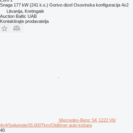
Snaga
177 kW (241 k.s.)
Gorivo
dizel
Osovinska konfiguracija
4x2
Litvanija, Kretingalė
Auction Baltic UAB
Kontaktirajte prodavatelja
Mercedes-Benz SK 1222 V6/
4x4/Seilwinde/35.000Tkm/Oldtimer auto košara
40