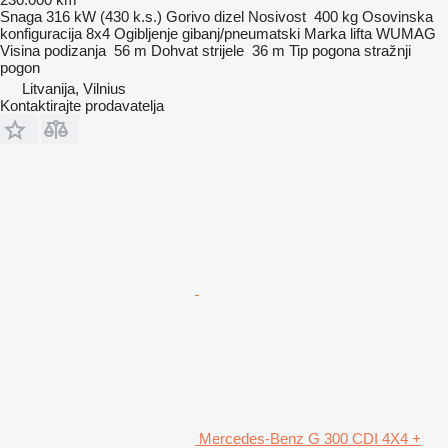
Snaga
316 kW (430 k.s.)
Gorivo
dizel
Nosivost
400 kg
Osovinska
konfiguracija
8x4
Ogibljenje
gibanj/pneumatski
Marka lifta
WUMAG
Visina podizanja
56 m
Dohvat strijele
36 m
Tip pogona
stražnji
pogon
Litvanija, Vilnius
Kontaktirajte prodavatelja
Mercedes-Benz G 300 CDI 4X4 +