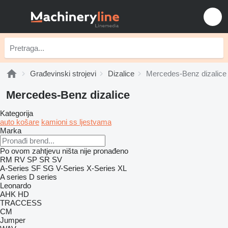
Građevinski strojevi
Dizalice
Mercedes-Benz dizalice
Mercedes-Benz dizalice
Kategorija
auto košare
kamioni ss ljestvama
Marka
Po ovom zahtjevu ništa nije pronađeno
RM
RV
SP
SR
SV
A-Series
SF
SG
V-Series
X-Series
XL
A series
D series
Leonardo
AHK
HD
TRACCESS
CM
Jumper