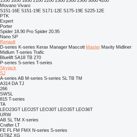
1550
1650
1830
2100
2200
2300
2500
2900
3000
4200
Movano
Vivaro
S151-16E
S151-19E
S171-12E
S175-19E
S225-12E
PTK
Expert
Porter
Spider 18.90 Pro
Spider 20.95
Nano SP
Renault
D-series
K-series
Kerax
Manager
Mascott
Master
Maxity
Midliner
Midlum
T-series
Trafic
Bluelift SA18
TB 270
P-series
S-series
T-series
Skyjack
SJ
A-series
AB
M-series
S-series
SL
TB
TM
A314
DA
TJ
266
SWSL
815
T-series
TA
LEO23GT
LEO25T
LEO30T
LEO35T
LEO36T
URW
AB
SL
TM
X-series
Crafter
LT
FE
FL
FM
FMX
N-series
S-series
GTBZ
XG