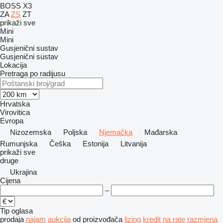
BOSS X3
ZA
ZS
ZT
prikaži sve
Mini
Mini
Gusjenični sustav
Gusjenični sustav
Lokacija
Pretraga po radijusu
Hrvatska
Virovitica
Evropa
Nizozemska
Poljska
Njemačka
Mađarska
Rumunjska
Češka
Estonija
Litvanija
prikaži sve
druge
Ukrajina
Cijena
–
Tip oglasa
prodaja
najam
aukcija
od proizvođača
lizing
kredit
na rate
razmjena