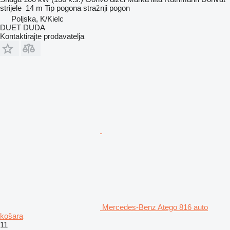
strijele
14 m
Tip pogona
stražnji pogon
Poljska, K/Kielc
DUET DUDA
Kontaktirajte prodavatelja
Mercedes-Benz Atego 816 auto
košara
11