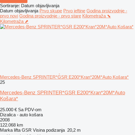
Sortiranje
:
Datum objavljivanja
Datum objavljivanja
Prvo skupe
Prvo jeftine
Godina proizvodnje -
prvo novi
Godina proizvodnje - prvo stare
Kilometraža ⬊
Kilometraža ⬈
Mercedes-Benz SPRINTER*GSR E200*Kran*20M*Auto Košara*
25
Mercedes-Benz SPRINTER*GSR E200*Kran*20M*Auto
Košara*
25.000 €
Sa PDV-om
Dizalica - auto košara
2008
122.068 km
Marka lifta
GSR
Visina podizanja
20,2 m