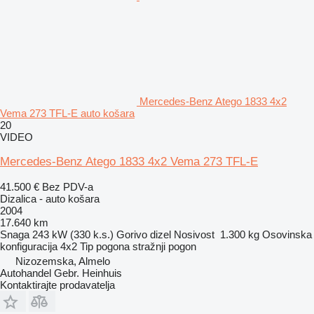
Mercedes-Benz Atego 1833 4x2
Vema 273 TFL-E auto košara
20
VIDEO
Mercedes-Benz Atego 1833 4x2 Vema 273 TFL-E
41.500 €
Bez PDV-a
Dizalica - auto košara
2004
17.640 km
Snaga
243 kW (330 k.s.)
Gorivo
dizel
Nosivost
1.300 kg
Osovinska
konfiguracija
4x2
Tip pogona
stražnji pogon
Nizozemska, Almelo
Autohandel Gebr. Heinhuis
Kontaktirajte prodavatelja