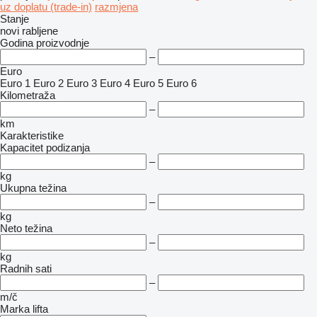
uz doplatu (trade-in)
razmjena
Stanje
novi
rabljene
Godina proizvodnje
–
Euro
Euro 1
Euro 2
Euro 3
Euro 4
Euro 5
Euro 6
Kilometraža
–
km
Karakteristike
Kapacitet podizanja
–
kg
Ukupna težina
–
kg
Neto težina
–
kg
Radnih sati
–
m/č
Marka lifta