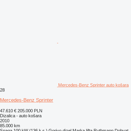
Mercedes-Benz Sprinter auto košara
28
Mercedes-Benz Sprinter
47.610 €
205.000 PLN
Dizalica - auto košara
2010
85.000 km
Snaga
100 kW (136 k.s.)
Gorivo
dizel
Marka lifta
Ruthmann
Dohvat