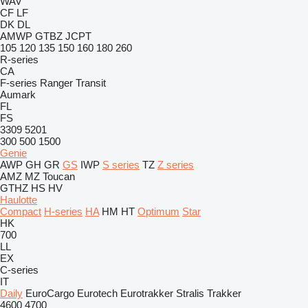
WAV
CF
LF
DK
DL
AMWP
GTBZ
JCPT
105
120
135
150
160
180
260
R-series
CA
F-series
Ranger
Transit
Aumark
FL
FS
3309
5201
300
500
1500
Genie
AWP
GH
GR
GS
IWP
S series
TZ
Z series
AMZ
MZ
Toucan
GTHZ
HS
HV
Haulotte
Compact
H-series
HA
HM
HT
Optimum
Star
HK
700
LL
EX
C-series
IT
Daily
EuroCargo
Eurotech
Eurotrakker
Stralis
Trakker
4600
4700