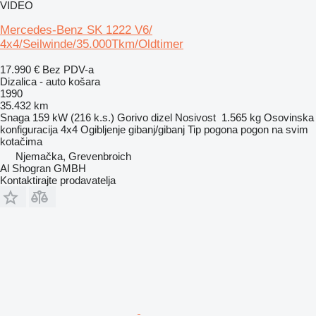
VIDEO
Mercedes-Benz SK 1222 V6/
4x4/Seilwinde/35.000Tkm/Oldtimer
17.990 €
Bez PDV-a
Dizalica - auto košara
1990
35.432 km
Snaga
159 kW (216 k.s.)
Gorivo
dizel
Nosivost
1.565 kg
Osovinska
konfiguracija
4x4
Ogibljenje
gibanj/gibanj
Tip pogona
pogon na svim
kotačima
Njemačka, Grevenbroich
Al Shogran GMBH
Kontaktirajte prodavatelja