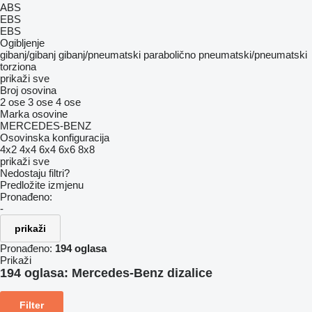
ABS
EBS
EBS
Ogibljenje
gibanj/gibanj
gibanj/pneumatski
parabolično
pneumatski/pneumatski
torziona
prikaži sve
Broj osovina
2 ose
3 ose
4 ose
Marka osovine
MERCEDES-BENZ
Osovinska konfiguracija
4x2
4x4
6x4
6x6
8x8
prikaži sve
Nedostaju filtri?
Predložite izmjenu
Pronađeno:
-
prikaži
Pronađeno:
194 oglasa
Prikaži
194 oglasa:
Mercedes-Benz dizalice
Filter