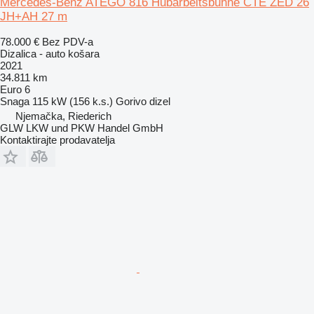
Mercedes-Benz ATEGO 816 Hubarbeitsbühne CTE ZED 26
JH+AH 27 m
78.000 €
Bez PDV-a
Dizalica - auto košara
2021
34.811 km
Euro 6
Snaga
115 kW (156 k.s.)
Gorivo
dizel
Njemačka, Riederich
GLW LKW und PKW Handel GmbH
Kontaktirajte prodavatelja