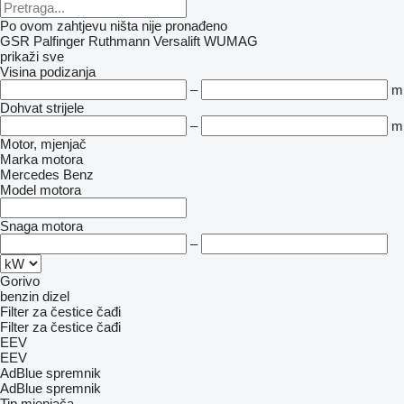
Po ovom zahtjevu ništa nije pronađeno
GSR
Palfinger
Ruthmann
Versalift
WUMAG
prikaži sve
Visina podizanja
–
m
Dohvat strijele
–
m
Motor, mjenjač
Marka motora
Mercedes Benz
Model motora
Snaga motora
–
Gorivo
benzin
dizel
Filter za čestice čađi
Filter za čestice čađi
EEV
EEV
AdBlue spremnik
AdBlue spremnik
Tip mјenjača