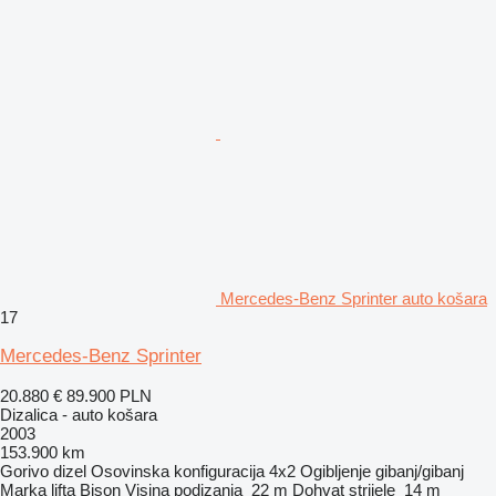
Mercedes-Benz Sprinter auto košara
17
Mercedes-Benz Sprinter
20.880 €
89.900 PLN
Dizalica - auto košara
2003
153.900 km
Gorivo
dizel
Osovinska konfiguracija
4x2
Ogibljenje
gibanj/gibanj
Marka lifta
Bison
Visina podizanja
22 m
Dohvat strijele
14 m