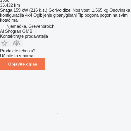
1990
35.432 km
Snaga
159 kW (216 k.s.)
Gorivo
dizel
Nosivost
1.565 kg
Osovinska
konfiguracija
4x4
Ogibljenje
gibanj/gibanj
Tip pogona
pogon na svim
kotačima
Njemačka, Grevenbroich
Al Shogran GMBH
Kontaktirajte prodavatelja
Prodajete tehniku?
Učinite to s nama!
Objavite oglas