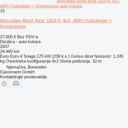
Mercedes-Benz Axor 1824 K 4x2,
AMV Hubsteiger + Kompressor auto košara
15
Mercedes-Benz Axor 1824 K 4x2, AMV Hubsteiger +
Kompressor
27.000 €
Bez PDV-a
Dizalica - auto košara
2007
24.460 km
Euro
Euro 4
Snaga
175 kW (238 k.s.)
Gorivo
dizel
Nosivost
1.245
kg
Osovinska konfiguracija
4x2
Visina podizanja
10 m
Njemačka, Bovenden
Gassmann GmbH
Kontaktirajte prodavatelja