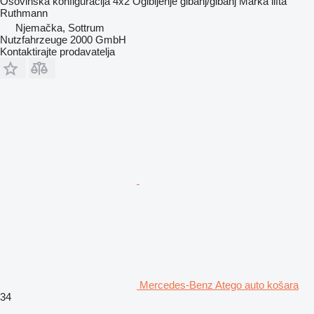
Osovinska konfiguracija
4x2
Ogibljenje
gibanj/gibanj
Marka lifta
Ruthmann
Njemačka, Sottrum
Nutzfahrzeuge 2000 GmbH
Kontaktirajte prodavatelja
Mercedes-Benz Atego auto košara
34