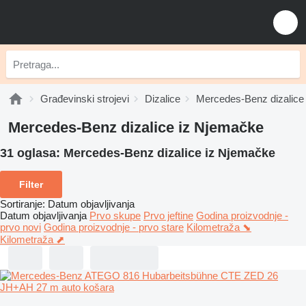
Građevinski strojevi
Dizalice
Mercedes-Benz dizalice
Mercedes-Benz dizalice iz Njemačke
31 oglasa:
Mercedes-Benz dizalice iz Njemačke
Filter
Sortiranje
:
Datum objavljivanja
Datum objavljivanja
Prvo skupe
Prvo jeftine
Godina proizvodnje -
prvo novi
Godina proizvodnje - prvo stare
Kilometraža ⬊
Kilometraža ⬈