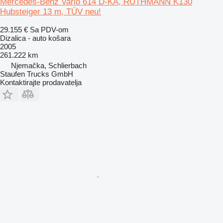
Mercedes-Benz Vario 614 D-KA, RUTHMANN K130
Hubsteiger 13 m, TÜV neu!
29.155 €
Sa PDV-om
Dizalica - auto košara
2005
261.222 km
Njemačka, Schlierbach
Staufen Trucks GmbH
Kontaktirajte prodavatelja