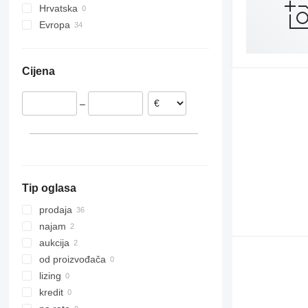
Hrvatska
860
Evropa
1200
Nizozemska
1230
Italija
1250
Cijena
Francuska
1350
Danska
1930
–
Letonija
1932
Njemačka
2030
Švedska
2032
Norveška
2033
2630
Tip oglasa
2646
prodaja
3246
najam
3369
aukcija
3394
od proizvođača
4069
lizing
4394
kredit
DSP