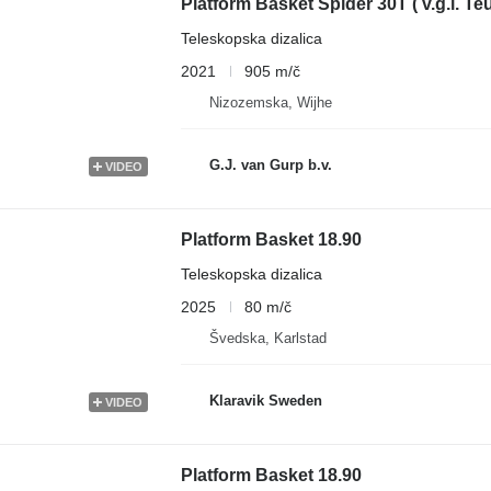
Platform Basket Spider 30T ( v.g.l. T
Teleskopska dizalica
2021
905 m/č
Nizozemska, Wijhe
G.J. van Gurp b.v.
VIDEO
Platform Basket 18.90
Teleskopska dizalica
2025
80 m/č
Švedska, Karlstad
Klaravik Sweden
VIDEO
Platform Basket 18.90