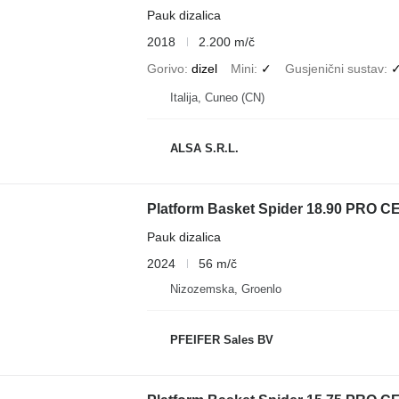
Pauk dizalica
2018
2.200 m/č
Gorivo
dizel
Mini
✓
Gusjenični sustav
Italija, Cuneo (CN)
ALSA S.R.L.
Platform Basket Spider 18.90 PRO CE 
Pauk dizalica
2024
56 m/č
Nizozemska, Groenlo
PFEIFER Sales BV