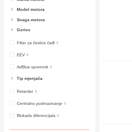
Model motora
Snaga motora
Gorivo
Filter za čestice čađi
EEV
AdBlue spremnik
Tip mјenjača
Retarder
Centralno podmazivanje
Blokada diferencijala