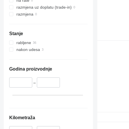
na rate
E-series
razmjena uz doplatu (trade-in)
Liftlux
razmjena
Pecolift
R-series
Toucan
Stanje
rabljene
nakon udesa
Godina proizvodnje
–
Kilometraža