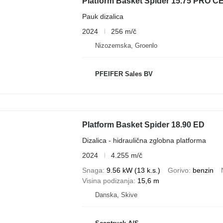
Platform Basket Spider 15.75 PRO CE 
Pauk dizalica
2024
256 m/č
Nizozemska, Groenlo
PFEIFER Sales BV
Platform Basket Spider 18.90 ED
Dizalica - hidraulična zglobna platforma
2024
4.255 m/č
Snaga
9.56 kW (13 k.s.)
Gorivo
benzin
Visina podizanja
15,6 m
Danska, Skive