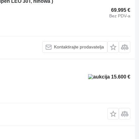
eupen LEO 30T, hinowa )
69.995 €
Bez PDV-a
Kontaktirajte prodavatelja
15.600 €