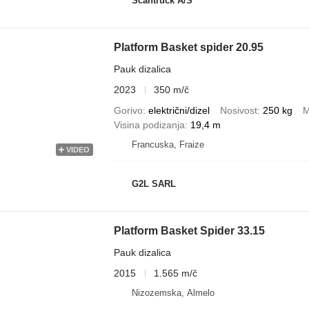
Scantruck A/S
Platform Basket spider 20.95
Pauk dizalica
2023
350 m/č
Gorivo
električni/dizel
Nosivost
250 kg
M
Visina podizanja
19,4 m
Francuska, Fraize
VIDEO
G2L SARL
Platform Basket Spider 33.15
Pauk dizalica
2015
1.565 m/č
Nizozemska, Almelo