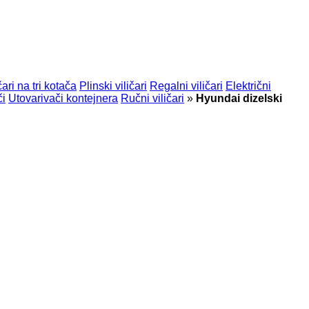
čari na tri kotača
Plinski viličari
Regalni viličari
Električni
či
Utovarivači kontejnera
Ručni viličari
»
Hyundai dizelski