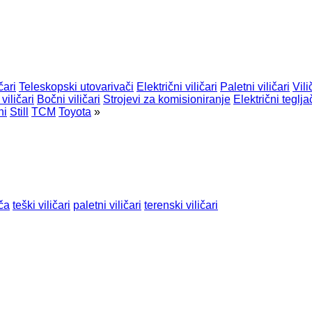
čari
Teleskopski utovarivači
Električni viličari
Paletni viličari
Vili
viličari
Bočni viličari
Strojevi za komisioniranje
Električni teglja
hi
Still
TCM
Toyota
»
ača
teški viličari
paletni viličari
terenski viličari