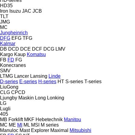
HD-series
HD35
Iron
Isuzu
JAC
JCB
TLT
JMG
MC
Jungheinrich
DFG
EFG
TFG
Kalmar
DB
DCD
DCE
DCF
DCG
LMV
Kargo
Kaup
Komatsu
FB
FD
FG
Konecranes
SMV
LTMG
Lancer
Lansing
Linde
D-series
E-series
H-series
HT
S-series
T-series
LiuGong
CLG
CPCD
Ljungby Maskin
Long
Lonking
LG
Lugli
405
MB Forklift
MKF Hebetechnik
Manitou
MC
ME
MI
ML
MSI
M series
Manuloc
Mast Explorer
Maximal
Mitsubishi