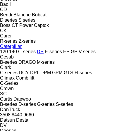
Baoli
CD
Bendi
Blanche
Bobcat
D series
S series
Boss
CT Power
Captok
CK
Carer
R-series
Z-series
Caterpillar
120
140
C-series
DP
E-series
EP
GP
V-series
Cesab
B-series
DRAGO
M-series
Clark
C-series
DCY
DPL
DPM
GPM
GTS
H-series
Climax
Combilift
C-Series
Crown
SC
Curtis
Daewoo
B-series
D-series
G-series
S-series
DanTruck
3508
8440
9660
Datsun
Desta
DV
Doosan