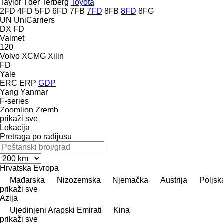
Taylor
Tder
Terberg
Toyota
2FD
4FD
5FD
6FD
7FB
7FD
8FB
8FD
8FG
UN
UniCarriers
DX
FD
Valmet
120
Volvo
XCMG
Xilin
FD
Yale
ERC
ERP
GDP
Yang
Yanmar
F-series
Zoomlion
Zremb
prikaži sve
Lokacija
Pretraga po radijusu
Hrvatska
Evropa
Mađarska
Nizozemska
Njemačka
Austrija
Poljsk
prikaži sve
Azija
Ujedinjeni Arapski Emirati
Kina
prikaži sve