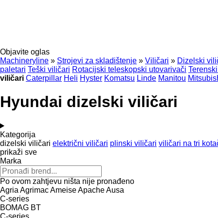
Objavite oglas
Machineryline
»
Strojevi za skladištenje
»
Viličari
»
Dizelski vili
paletari
Teški viličari
Rotacijski teleskopski utovarivači
Terenski 
viličari
Caterpillar
Heli
Hyster
Komatsu
Linde
Manitou
Mitsubis
Hyundai dizelski viličari
Kategorija
dizelski viličari
električni viličari
plinski viličari
viličari na tri kot
prikaži sve
Marka
Po ovom zahtjevu ništa nije pronađeno
Agria
Agrimac
Ameise
Apache
Ausa
C-series
BOMAG
BT
C-series