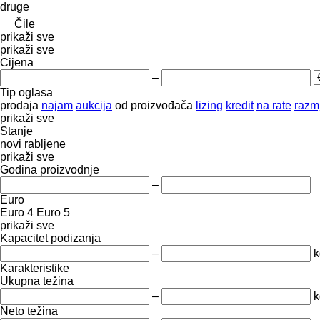
druge
Čile
prikaži sve
prikaži sve
Cijena
–
Tip oglasa
prodaja
najam
aukcija
od proizvođača
lizing
kredit
na rate
razmj
prikaži sve
Stanje
novi
rabljene
prikaži sve
Godina proizvodnje
–
Euro
Euro 4
Euro 5
prikaži sve
Kapacitet podizanja
–
k
Karakteristike
Ukupna težina
–
k
Neto težina