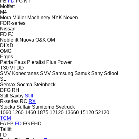
FB
FD
FG
NT
Moffett
M4
Mora
Müller Machinery
NYK
Nexen
FDR-series
Nissan
FD
FJ
Noblelift
Nuova
O&K
OM
DI
XD
OMG
Ergos
Patria
Paus
Pieralisi
Plus Power
T30
VTDD
SMV Konecranes
SMV
Samsung
Samuk
Sany
Sdlool
SL
Semax
Socma
Steinbock
DFG
RH
Still Saxby
Still
R-series
RC
RX
Stocka
Sullair
Sumitomo
Svetruck
1060
1260
1460
1875
12120
13660
15120
52120
TCM
FA
FB
FD
FG
FHD
Tailift
FD