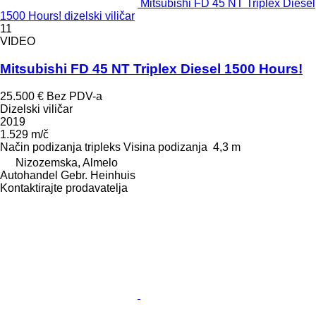
Mitsubishi FD 45 NT Triplex Diesel
1500 Hours! dizelski viličar
11
VIDEO
Mitsubishi FD 45 NT Triplex Diesel 1500 Hours!
25.500 €
Bez PDV-a
Dizelski viličar
2019
1.529 m/č
Način podizanja
tripleks
Visina podizanja
4,3 m
Nizozemska, Almelo
Autohandel Gebr. Heinhuis
Kontaktirajte prodavatelja