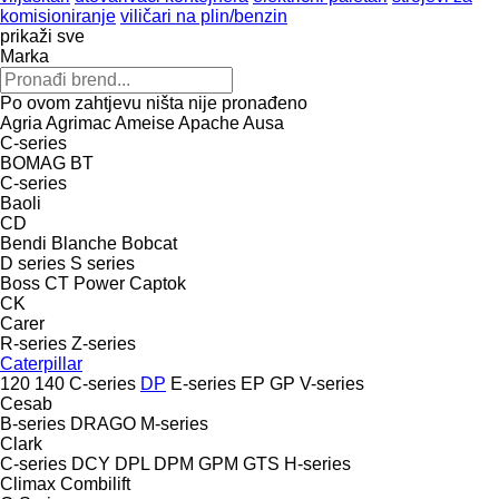
komisioniranje
viličari na plin/benzin
prikaži sve
Marka
Po ovom zahtjevu ništa nije pronađeno
Agria
Agrimac
Ameise
Apache
Ausa
C-series
BOMAG
BT
C-series
Baoli
CD
Bendi
Blanche
Bobcat
D series
S series
Boss
CT Power
Captok
CK
Carer
R-series
Z-series
Caterpillar
120
140
C-series
DP
E-series
EP
GP
V-series
Cesab
B-series
DRAGO
M-series
Clark
C-series
DCY
DPL
DPM
GPM
GTS
H-series
Climax
Combilift