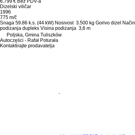
6.799 €
Bez PDV-a
Dizelski viličar
1996
775 m/č
Snaga
59.86 k.s. (44 kW)
Nosivost
3.500 kg
Gorivo
dizel
Način
podizanja
dupleks
Visina podizanja
3,6 m
Poljska, Gmina Tuliszków
Autoczęści - Rafał Poturała
Kontaktirajte prodavatelja