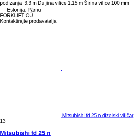
podizanja
3,3 m
Duljina vilice
1,15 m
Širina vilice
100 mm
Estonija, Pärnu
FORKLIFT OÜ
Kontaktirajte prodavatelja
Mitsubishi fd 25 n dizelski viličar
13
Mitsubishi fd 25 n