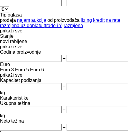
–
Tip oglasa
prodaja
najam
aukcija
od proizvođača
lizing
kredit
na rate
razmjena uz doplatu (trade-in)
razmjena
prikaži sve
Stanje
novi
rabljene
prikaži sve
Godina proizvodnje
–
Euro
Euro 3
Euro 5
Euro 6
prikaži sve
Kapacitet podizanja
–
kg
Karakteristike
Ukupna težina
–
kg
Neto težina
–