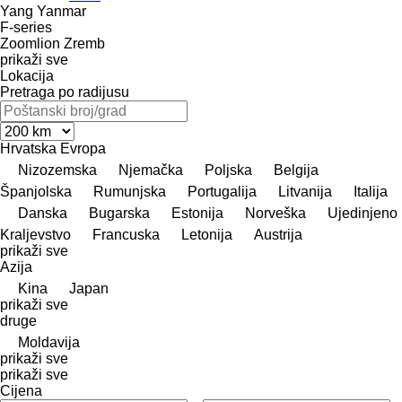
Yang
Yanmar
F-series
Zoomlion
Zremb
prikaži sve
Lokacija
Pretraga po radijusu
Hrvatska
Evropa
Nizozemska
Njemačka
Poljska
Belgija
Španjolska
Rumunjska
Portugalija
Litvanija
Italija
Danska
Bugarska
Estonija
Norveška
Ujedinjeno
Kraljevstvo
Francuska
Letonija
Austrija
prikaži sve
Azija
Kina
Japan
prikaži sve
druge
Moldavija
prikaži sve
prikaži sve
Cijena