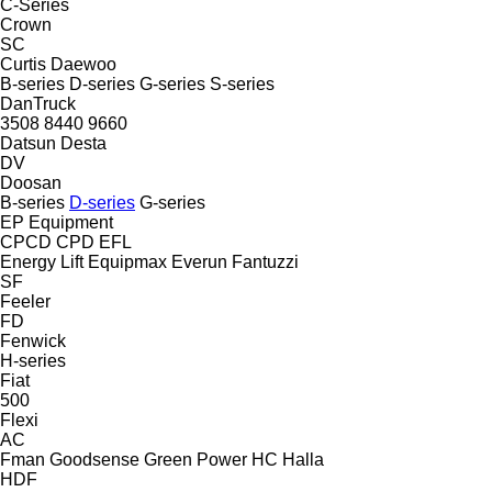
C-Series
Crown
SC
Curtis
Daewoo
B-series
D-series
G-series
S-series
DanTruck
3508
8440
9660
Datsun
Desta
DV
Doosan
B-series
D-series
G-series
EP Equipment
CPCD
CPD
EFL
Energy Lift
Equipmax
Everun
Fantuzzi
SF
Feeler
FD
Fenwick
H-series
Fiat
500
Flexi
AC
Fman
Goodsense
Green Power
HC
Halla
HDF