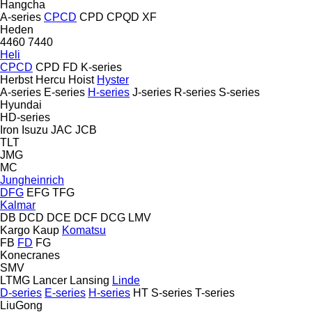
Hangcha
A-series
CPCD
CPD
CPQD
XF
Heden
4460
7440
Heli
CPCD
CPD
FD
K-series
Herbst
Hercu
Hoist
Hyster
A-series
E-series
H-series
J-series
R-series
S-series
Hyundai
HD-series
Iron
Isuzu
JAC
JCB
TLT
JMG
MC
Jungheinrich
DFG
EFG
TFG
Kalmar
DB
DCD
DCE
DCF
DCG
LMV
Kargo
Kaup
Komatsu
FB
FD
FG
Konecranes
SMV
LTMG
Lancer
Lansing
Linde
D-series
E-series
H-series
HT
S-series
T-series
LiuGong