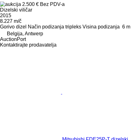
2.500 €
Bez PDV-a
Dizelski viličar
2015
8.227 m/č
Gorivo
dizel
Način podizanja
tripleks
Visina podizanja
6 m
Belgija, Antwerp
AuctionPort
Kontaktirajte prodavatelja
Mitsubishi FDE25P-T dizelski