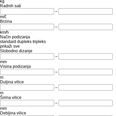
kg
Radnih sati
–
m/č
Brzina
–
km/h
Način podizanja
standard
dupleks
tripleks
prikaži sve
Slobodno dizanje
–
mm
Visina podizanja
–
m
Duljina vilice
–
m
Širina vilice
–
mm
Debljina vilice