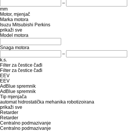
–
mm
Motor, mjenjač
Marka motora
Isuzu
Mitsubishi
Perkins
prikaži sve
Model motora
Snaga motora
–
k.s.
Filter za čestice čađi
Filter za čestice čađi
EEV
EEV
AdBlue spremnik
AdBlue spremnik
Tip mјenjača
automat
hidrostatička
mehanika
robotizoirana
prikaži sve
Retarder
Retarder
Centralno podmazivanje
Centralno podmazivanje