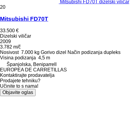
Mitsubishi FD70T dizelski viličar
20
Mitsubishi FD70T
33.500 €
Dizelski viličar
2009
3.782 m/č
Nosivost
7.000 kg
Gorivo
dizel
Način podizanja
dupleks
Visina podizanja
4,5 m
Španjolska, Beniparrell
EUROPEA DE CARRETILLAS
Kontaktirajte prodavatelja
Prodajete tehniku?
Učinite to s nama!
Objavite oglas