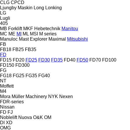
CLG
CPCD
Ljungby Maskin
Long
Lonking
LG
Lugli
405
MB Forklift
MKF Hebetechnik
Manitou
MC
ME
MI
ML
MSI
M series
Manuloc
Mast Explorer
Maximal
Mitsubishi
FB
FB18
FB25
FB35
FD
FD15
FD20
FD25
FD30
FD35
FD40
FD50
FD70
FD100
FD150
FD300
FG
FG18
FG25
FG35
FG40
NT
Moffett
M4
Mora
Müller Machinery
NYK
Nexen
FDR-series
Nissan
FD
FJ
Noblelift
Nuova
O&K
OM
DI
XD
OMG