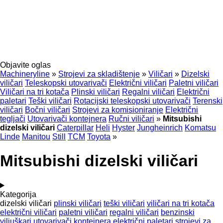
Objavite oglas
Machineryline
»
Strojevi za skladištenje
»
Viličari
»
Dizelski
viličari
Teleskopski utovarivači
Električni viličari
Paletni viličari
Viličari na tri kotača
Plinski viličari
Regalni viličari
Električni
paletari
Teški viličari
Rotacijski teleskopski utovarivači
Terenski
viličari
Bočni viličari
Strojevi za komisioniranje
Električni
tegljači
Utovarivači kontejnera
Ručni viličari
»
Mitsubishi
dizelski viličari
Caterpillar
Heli
Hyster
Jungheinrich
Komatsu
Linde
Manitou
Still
TCM
Toyota
»
Mitsubishi dizelski viličari
Kategorija
dizelski viličari
plinski viličari
teški viličari
viličari na tri kotača
električni viličari
paletni viličari
regalni viličari
benzinski
viljuškari
utovarivači kontejnera
električni paletari
strojevi za