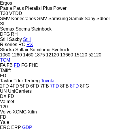
Ergos
Patria
Paus
Pieralisi
Plus Power
T30
VTDD
SMV Konecranes
SMV
Samsung
Samuk
Sany
Sdlool
SL
Semax
Socma
Steinbock
DFG
RH
Still Saxby
Still
R-series
RC
RX
Stocka
Sullair
Sumitomo
Svetruck
1060
1260
1460
1875
12120
13660
15120
52120
TCM
FA
FB
FD
FG
FHD
Tailift
FD
Taylor
Tder
Terberg
Toyota
2FD
4FD
5FD
6FD
7FB
7FD
8FB
8FD
8FG
UN
UniCarriers
DX
FD
Valmet
120
Volvo
XCMG
Xilin
FD
Yale
ERC
ERP
GDP