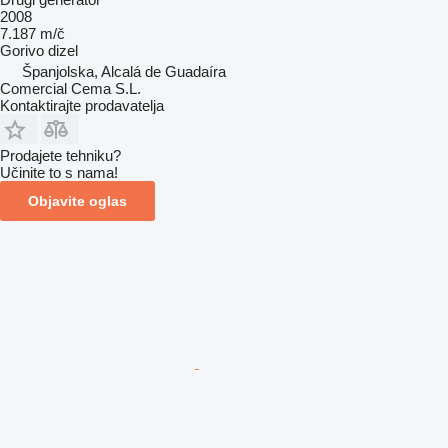
2008
7.187 m/č
Gorivo
dizel
Španjolska, Alcalá de Guadaíra
Comercial Cema S.L.
Kontaktirajte prodavatelja
Prodajete tehniku?
Učinite to s nama!
Objavite oglas