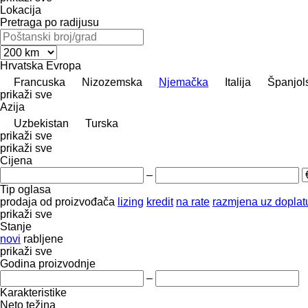
Lokacija
Pretraga po radijusu
Hrvatska
Evropa
Francuska
Nizozemska
Njemačka
Italija
Španjol
prikaži sve
Azija
Uzbekistan
Turska
prikaži sve
prikaži sve
Cijena
–
Tip oglasa
prodaja
od proizvođača
lizing
kredit
na rate
razmjena uz doplatu
prikaži sve
Stanje
novi
rabljene
prikaži sve
Godina proizvodnje
–
Karakteristike
Neto težina