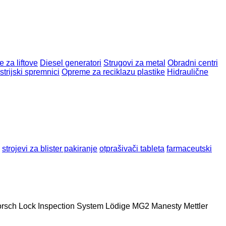
 za liftove
Diesel generatori
Strugovi za metal
Obradni centri
strijski spremnici
Opreme za reciklazu plastike
Hidraulične
strojevi za blister pakiranje
otprašivači tableta
farmaceutski
rsch
Lock Inspection System
Lödige
MG2
Manesty
Mettler