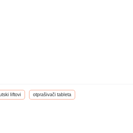
ski liftovi
otprašivači tableta