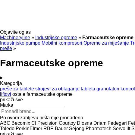
Objavite oglas
Machineryline
»
Industrijske opreme
»
Farmaceutske opreme
Industrijske pumpe
Mobilni kompresori
Opreme za miješanje
Tr
preše
»
Farmaceutske opreme
Kategorija
preše za tablete
strojevi za oblaganje tableta
granulatori
kontro
liftovi
ostale farmaceutske opreme
prikaži sve
Marka
Po ovom zahtjevu ništa nije pronađeno
ABC
Becomix
CI Precision
Courtoy
Diosna
Driam
Fedegari
Fet
Toledo
PerkinElmer
RBP Bauer
Sejong Pharmatech
Servolift
S
prikaži sve