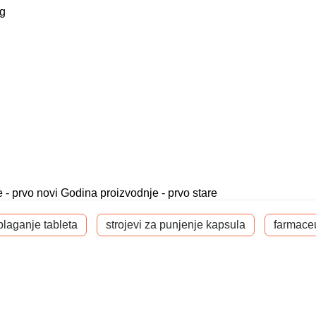
g
 - prvo novi
Godina proizvodnje - prvo stare
oblaganje tableta
strojevi za punjenje kapsula
farmaceut