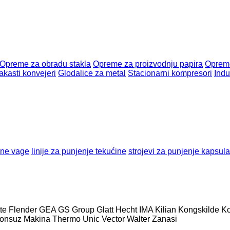
Opreme za obradu stakla
Opreme za proizvodnju papira
Opreme
akasti konvejeri
Glodalice za metal
Stacionarni kompresori
Indu
lne vage
linije za punjenje tekućine
strojevi za punjenje kapsula
te
Flender
GEA
GS Group
Glatt
Hecht
IMA
Kilian
Kongskilde
Ko
onsuz Makina
Thermo
Unic
Vector
Walter
Zanasi