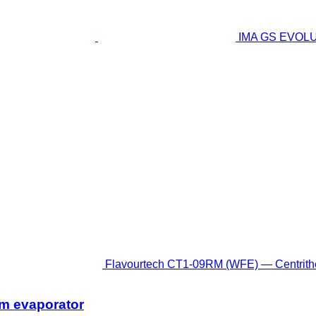
IMA GS EVOLUTI
Flavourtech CT1-09RM (WFE) — Centrithe
lm evaporator