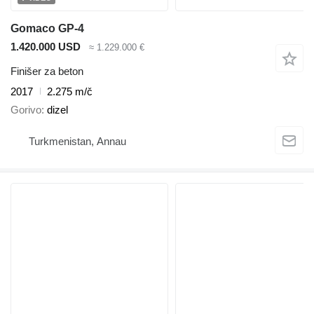
Gomaco GP-4
1.420.000 USD
≈ 1.229.000 €
Finišer za beton
2017
2.275 m/č
Gorivo
dizel
Turkmenistan, Annau