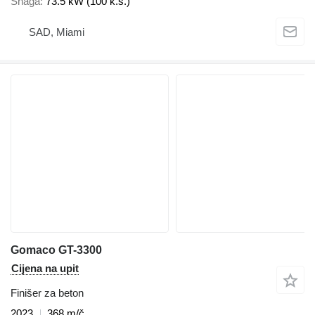
Snaga
73.5 kW (100 k.s.)
SAD, Miami
Gomaco GT-3300
Cijena na upit
Finišer za beton
2023
368 m/č