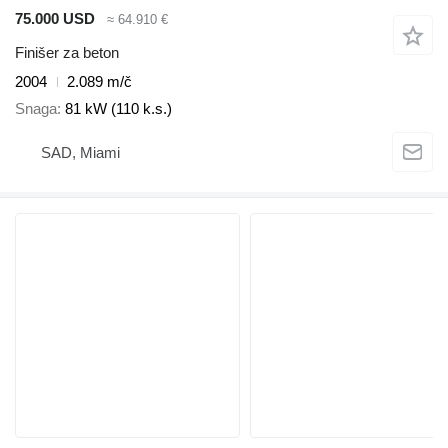
75.000 USD
≈ 64.910 €
Finišer za beton
2004
2.089 m/č
Snaga
81 kW (110 k.s.)
SAD, Miami