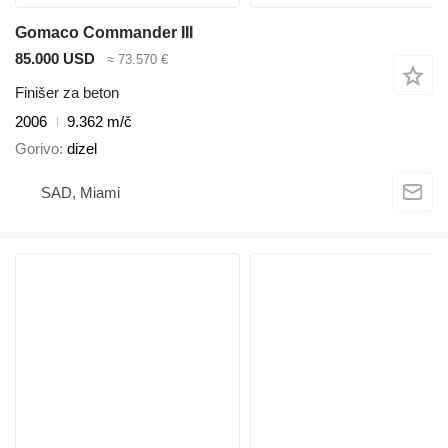
Gomaco Commander III
85.000 USD
≈ 73.570 €
Finišer za beton
2006
9.362 m/č
Gorivo
dizel
SAD, Miami