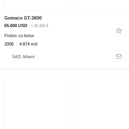
Gomaco GT-3600
65.000 USD
≈ 56.260 €
Finišer za beton
2006
4.874 m/č
SAD, Miami