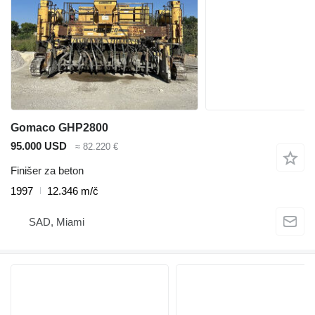
Gomaco GHP2800
95.000 USD
≈ 82.220 €
Finišer za beton
1997
12.346 m/č
SAD, Miami