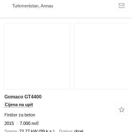
Turkmenistan, Annau
Gomaco GT4400
Cijena na upit
Finišer za beton
2015
7.000 m/č
Snaga
72.77 kW (99 k.s.)
Gorivo
dizel