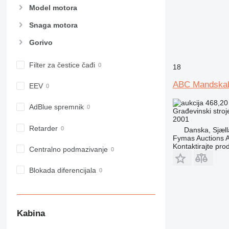
Model motora
938
950
Snaga motora
953
Gorivo
955
962
Filter za čestice čađi
18
963
966
ABC Mandska
EEV
972
468,20
973
AdBlue spremnik
Građevinski stroj
2001
980
Retarder
Danska, Sjæl
982
Fymas Auctions A
988
Kontaktirajte pro
Centralno podmazivanje
990
992
Blokada diferencijala
AP
C-series
CB
Kabina
CS