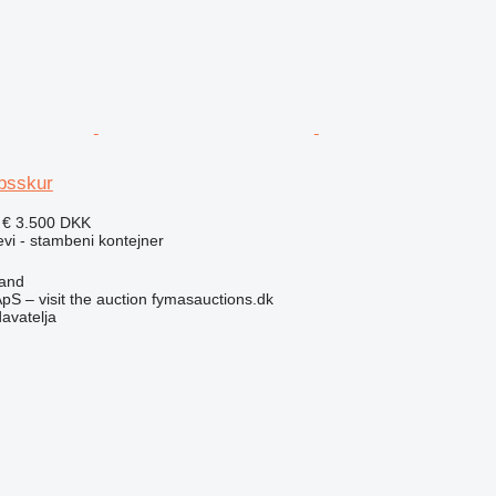
bsskur
 €
3.500 DKK
evi - stambeni kontejner
land
pS – visit the auction fymasauctions.dk
davatelja