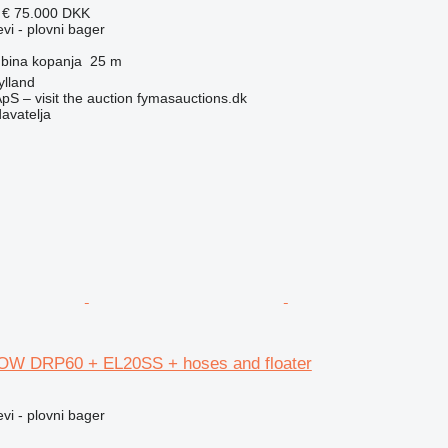
 €
75.000 DKK
evi - plovni bager
bina kopanja
25 m
ylland
pS – visit the auction fymasauctions.dk
davatelja
 DRP60 + EL20SS + hoses and floater
evi - plovni bager