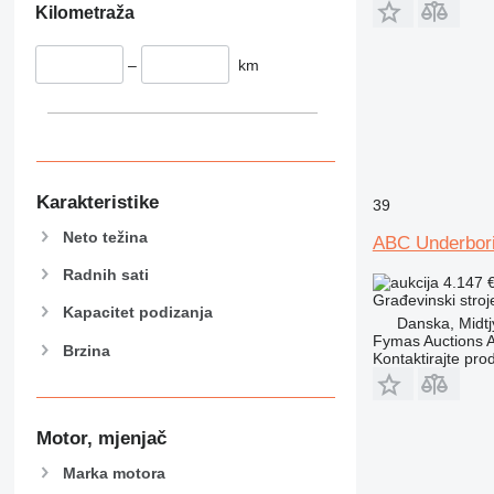
428
Kilometraža
430
432
–
km
434
444
589
826
906
Karakteristike
39
907
Neto težina
ABC Underbor
908
910
Radnih sati
4.147 
Građevinski stroje
914
Kapacitet podizanja
Danska, Midtj
918
Fymas Auctions A
Brzina
920
Kontaktirajte pro
924
926
928
Motor, mjenjač
930
Marka motora
931