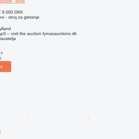
uble -disk
€
9.000 DKK
vi - stroj za gletanje
ylland
pS – visit the auction fymasauctions.dk
davatelja
u?
!
as
r