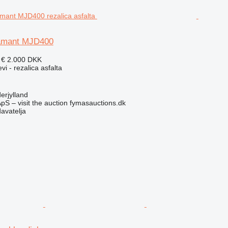
amant MJD400
 €
2.000 DKK
vi - rezalica asfalta
erjylland
pS – visit the auction fymasauctions.dk
davatelja