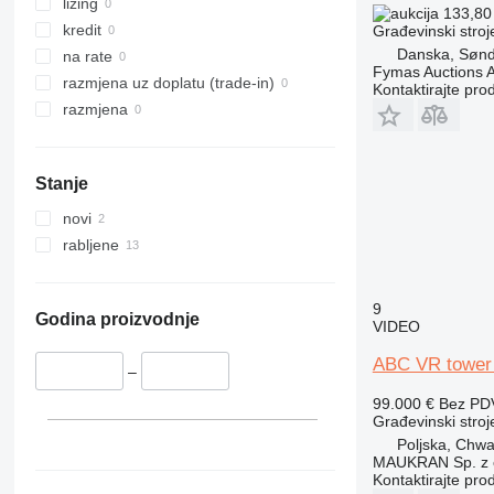
323
8035
lizing
133,80
324
CT
kredit
Građevinski stroj
Danska, Sønd
325
JS
na rate
Fymas Auctions A
326
JZ
razmjena uz doplatu (trade-in)
Kontaktirajte pro
329
NXT
razmjena
330
S-Series
336
TM
Stanje
340
VMT
345
Vibromax
novi
349
rabljene
350
365
9
374
Godina proizvodnje
VIDEO
390
ABC VR tower 
395
–
416
99.000 €
Bez PD
Građevinski stroje
420
Poljska, Chw
424
MAUKRAN Sp. z o
426
Kontaktirajte pro