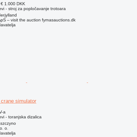
 €
1.000 DKK
evi - stroj za popločavanje trotoara
erjylland
pS – visit the auction fymasauctions.dk
davatelja
crane simulator
V-a
vi - toranjska dizalica
aszczyno
. o.
davatelja