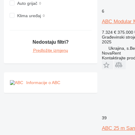
D series
Auto grijač
E-series
6
F-series
Klima uređaj
ABC Modular 
GC
IT
7.324 €
375.000
M-series
Građevinski stroj
2025
Nedostaju filtri?
MH
Ukrajina, s.B
Predložite izmjenu
NR
NovaRent
Kontaktirajte pro
PM
RM
Informacije o ABC
39
ABC 25 m San