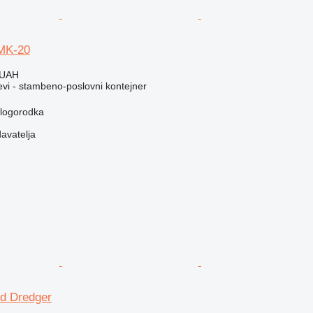
MK-20
 UAH
evi - stambeno-poslovni kontejner
elogorodka
davatelja
d Dredger