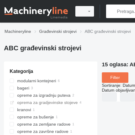
Machineryline
Građevinski strojevi
ABC građevinski strojevi
ABC građevinski strojevi
15 oglasa:
AB
Kategorija
Filter
modularni kontejneri
Sortiranje
:
Datum 
bageri
radnički kontejneri
Datum objavljivan
opreme za izgradnju puteva
stambeni kontejneri
plovni bageri
oprema za gradjevinske stojeve
stambeno-poslovni kontejneri
dreglajni
rezalice asfalta
kranovi
stroja za popločavanje trotoara
opreme za bušenje
toranjske dizalice
opreme za zemljane radove
bušaća postrojenja
opreme za završne radove
vibro ploče