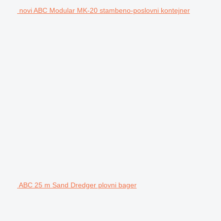
novi ABC Modular MK-20 stambeno-poslovni kontejner
ABC 25 m Sand Dredger plovni bager