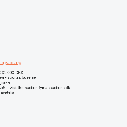
ingsanlæg
€
31.000 DKK
vi - stroj za bušenje
ylland
pS – visit the auction fymasauctions.dk
davatelja