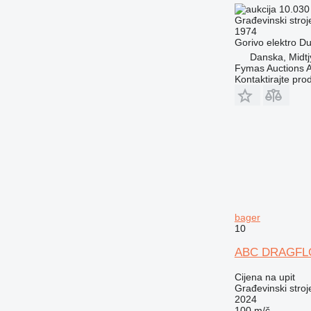
10.030
Građevinski stroj
1974
Gorivo
elektro
Du
Danska, Midtj
Fymas Auctions A
Kontaktirajte pro
bager
10
ABC DRAGFLOW
Cijena na upit
Građevinski stroj
2024
100 m/č