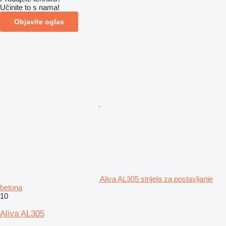
Učinite to s nama!
Objavite oglas
Aliva AL305 strijela za postavljanje
betona
10
Aliva AL305