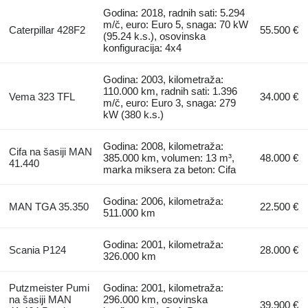
Godina: 2018, radnih sati: 5.294
m/č, euro: Euro 5, snaga: 70 kW
Caterpillar 428F2
55.500 €
(95.24 k.s.), osovinska
konfiguracija: 4x4
Godina: 2003, kilometraža:
110.000 km, radnih sati: 1.396
Vema 323 TFL
34.000 €
m/č, euro: Euro 3, snaga: 279
kW (380 k.s.)
Godina: 2008, kilometraža:
Cifa na šasiji MAN
385.000 km, volumen: 13 m³,
48.000 €
41.440
marka miksera za beton: Cifa
Godina: 2006, kilometraža:
MAN TGA 35.350
22.500 €
511.000 km
Godina: 2001, kilometraža:
Scania P124
28.000 €
326.000 km
Putzmeister Pumi
Godina: 2001, kilometraža:
na šasiji MAN
296.000 km, osovinska
39.900 €