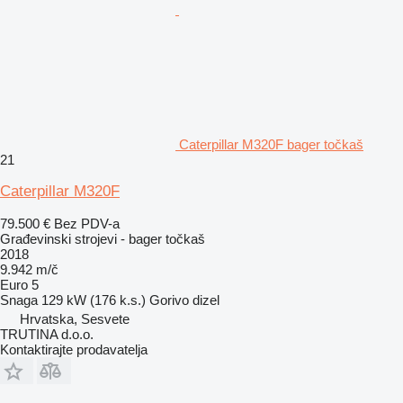
Caterpillar M320F bager točkaš
21
Caterpillar M320F
79.500 €
Bez PDV-a
Građevinski strojevi - bager točkaš
2018
9.942 m/č
Euro 5
Snaga
129 kW (176 k.s.)
Gorivo
dizel
Hrvatska, Sesvete
TRUTINA d.o.o.
Kontaktirajte prodavatelja