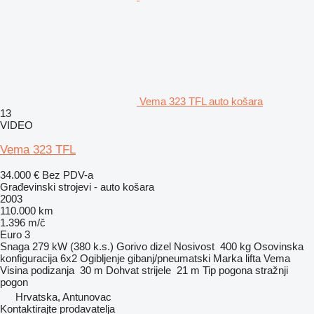
Vema 323 TFL auto košara
13
VIDEO
Vema 323 TFL
34.000 €
Bez PDV-a
Građevinski strojevi - auto košara
2003
110.000 km
1.396 m/č
Euro 3
Snaga
279 kW (380 k.s.)
Gorivo
dizel
Nosivost
400 kg
Osovinska
konfiguracija
6x2
Ogibljenje
gibanj/pneumatski
Marka lifta
Vema
Visina podizanja
30 m
Dohvat strijele
21 m
Tip pogona
stražnji
pogon
Hrvatska, Antunovac
Kontaktirajte prodavatelja