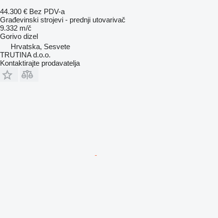
44.300 €
Bez PDV-a
Građevinski strojevi - prednji utovarivač
9.332 m/č
Gorivo
dizel
Hrvatska, Sesvete
TRUTINA d.o.o.
Kontaktirajte prodavatelja