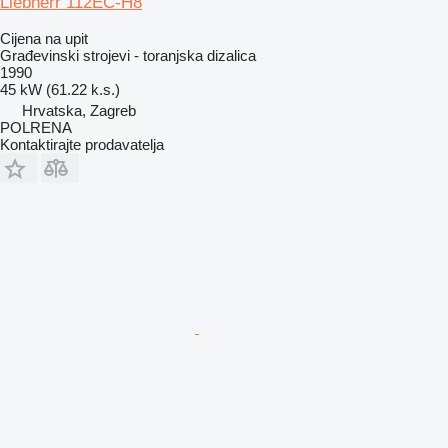
Liebherr 112EC-H8
Cijena na upit
Građevinski strojevi - toranjska dizalica
1990
45 kW (61.22 k.s.)
Hrvatska, Zagreb
POLRENA
Kontaktirajte prodavatelja