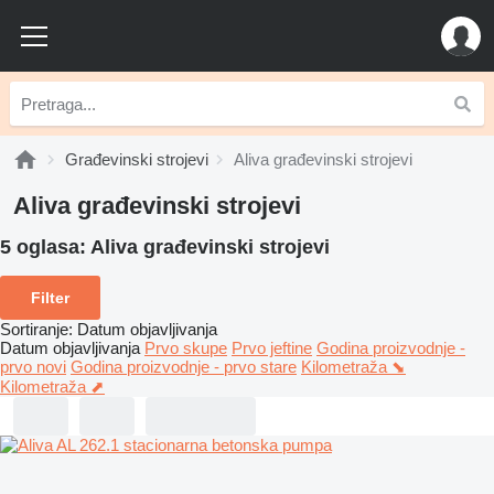
Građevinski strojevi
Aliva građevinski strojevi
Aliva građevinski strojevi
5 oglasa:
Aliva građevinski strojevi
Filter
Sortiranje
:
Datum objavljivanja
Datum objavljivanja
Prvo skupe
Prvo jeftine
Godina proizvodnje -
prvo novi
Godina proizvodnje - prvo stare
Kilometraža ⬊
Kilometraža ⬈