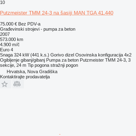
10
Putzmeister TMM 24-3 na šasiji MAN TGA 41.440
75.000 €
Bez PDV-a
Građevinski strojevi - pumpa za beton
2007
573.000 km
4.900 m/č
Euro 4
Snaga
324 kW (441 k.s.)
Gorivo
dizel
Osovinska konfiguracija
4x2
Ogibljenje
gibanj/gibanj
Pumpa za beton
Putzmeister TMM 24-3, 3
sekcije, 24 m
Tip pogona
stražnji pogon
Hrvatska, Nova Gradiška
Kontaktirajte prodavatelja