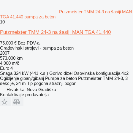
Putzmeister TMM 24-3 na šasiji MAN
TGA 41.440 pumpa za beton
10
Putzmeister TMM 24-3 na šasiji MAN TGA 41.440
75.000 €
Bez PDV-a
Građevinski strojevi - pumpa za beton
2007
573.000 km
4.900 m/č
Euro 4
Snaga
324 kW (441 k.s.)
Gorivo
dizel
Osovinska konfiguracija
4x2
Ogibljenje
gibanj/gibanj
Pumpa za beton
Putzmeister TMM 24-3, 3
sekcije, 24 m
Tip pogona
stražnji pogon
Hrvatska, Nova Gradiška
Kontaktirajte prodavatelja