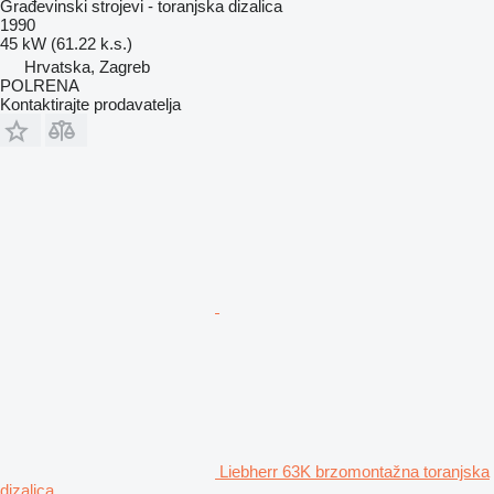
Građevinski strojevi - toranjska dizalica
1990
45 kW (61.22 k.s.)
Hrvatska, Zagreb
POLRENA
Kontaktirajte prodavatelja
Liebherr 63K brzomontažna toranjska
dizalica