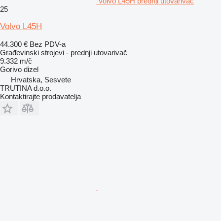
Volvo L45H prednji utovarivač
25
Volvo L45H
44.300 €
Bez PDV-a
Građevinski strojevi - prednji utovarivač
9.332 m/č
Gorivo
dizel
Hrvatska, Sesvete
TRUTINA d.o.o.
Kontaktirajte prodavatelja