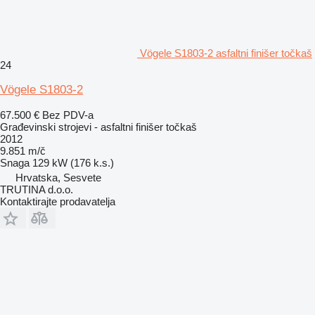
Vögele S1803-2 asfaltni finišer točkaš
24
Vögele S1803-2
67.500 €
Bez PDV-a
Građevinski strojevi - asfaltni finišer točkaš
2012
9.851 m/č
Snaga
129 kW (176 k.s.)
Hrvatska, Sesvete
TRUTINA d.o.o.
Kontaktirajte prodavatelja