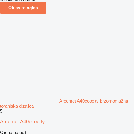
Objavite oglas
Arcomet A40ecocity brzomontažna
toranjska dizalica
5
Arcomet A40ecocity
Cijena na upit