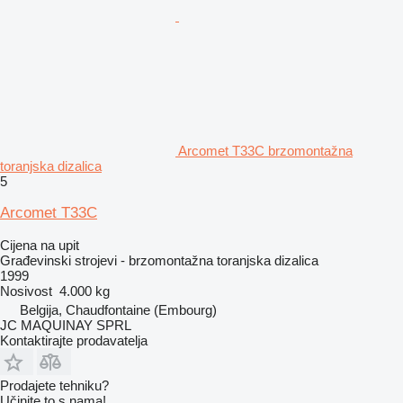
Arcomet T33C brzomontažna
toranjska dizalica
5
Arcomet T33C
Cijena na upit
Građevinski strojevi - brzomontažna toranjska dizalica
1999
Nosivost
4.000 kg
Belgija, Chaudfontaine (Embourg)
JC MAQUINAY SPRL
Kontaktirajte prodavatelja
Prodajete tehniku?
Učinite to s nama!