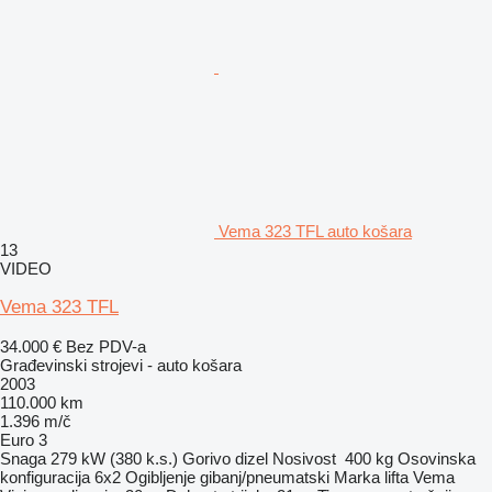
Vema 323 TFL auto košara
13
VIDEO
Vema 323 TFL
34.000 €
Bez PDV-a
Građevinski strojevi - auto košara
2003
110.000 km
1.396 m/č
Euro 3
Snaga
279 kW (380 k.s.)
Gorivo
dizel
Nosivost
400 kg
Osovinska
konfiguracija
6x2
Ogibljenje
gibanj/pneumatski
Marka lifta
Vema