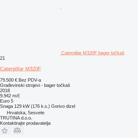
Caterpillar M320F bager točkaš
21
Caterpillar M320F
79.500 €
Bez PDV-a
Građevinski strojevi - bager točkaš
2018
9.942 m/č
Euro 5
Snaga
129 kW (176 k.s.)
Gorivo
dizel
Hrvatska, Sesvete
TRUTINA d.o.o.
Kontaktirajte prodavatelja