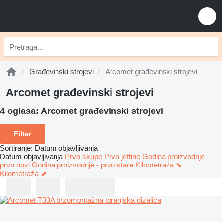
Građevinski strojevi
Arcomet građevinski strojevi
Arcomet građevinski strojevi
4 oglasa:
Arcomet građevinski strojevi
Filter
Sortiranje
:
Datum objavljivanja
Datum objavljivanja
Prvo skupe
Prvo jeftine
Godina proizvodnje -
prvo novi
Godina proizvodnje - prvo stare
Kilometraža ⬊
Kilometraža ⬈