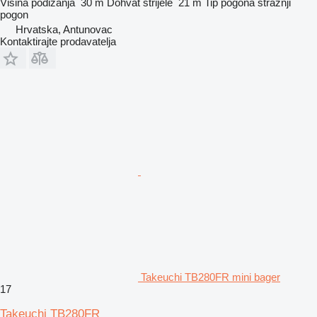
Visina podizanja
30 m
Dohvat strijele
21 m
Tip pogona
stražnji
pogon
Hrvatska, Antunovac
Kontaktirajte prodavatelja
Takeuchi TB280FR mini bager
17
Takeuchi TB280FR