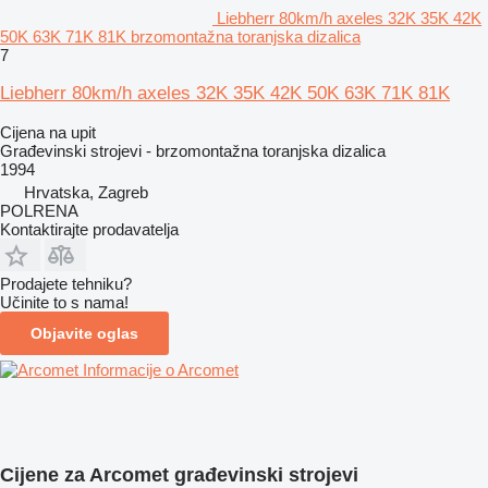
Liebherr 80km/h axeles 32K 35K 42K
50K 63K 71K 81K brzomontažna toranjska dizalica
7
Liebherr 80km/h axeles 32K 35K 42K 50K 63K 71K 81K
Cijena na upit
Građevinski strojevi - brzomontažna toranjska dizalica
1994
Hrvatska, Zagreb
POLRENA
Kontaktirajte prodavatelja
Prodajete tehniku?
Učinite to s nama!
Objavite oglas
Informacije o Arcomet
Cijene za Arcomet građevinski strojevi