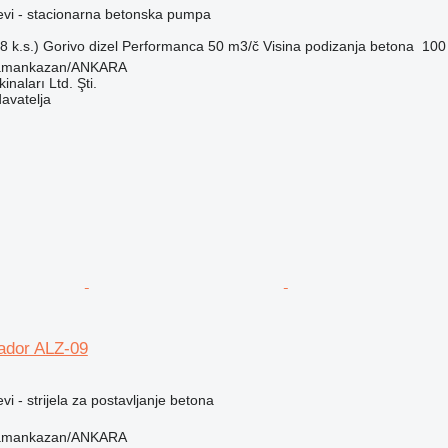
jevi - stacionarna betonska pumpa
 k.s.)
Gorivo
dizel
Performanca
50 m3/č
Visina podizanja betona
100
ramankazan/ANKARA
naları Ltd. Şti.
davatelja
ador ALZ-09
vi - strijela za postavljanje betona
ramankazan/ANKARA