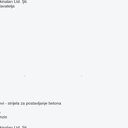
naları Ltd. Şti.
davatelja
vi - strijela za postavljanje betona
)
nzin
naları Ltd. Şti.