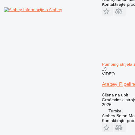
PM
Kontaktirajte pro
RM
Informacije o Atabey
Pumping strijela 
15
VIDEO
Atabey Pipelin
Cijena na upit
Građevinski stroje
2026
Turska
Atabey Beton Maki
Kontaktirajte pro