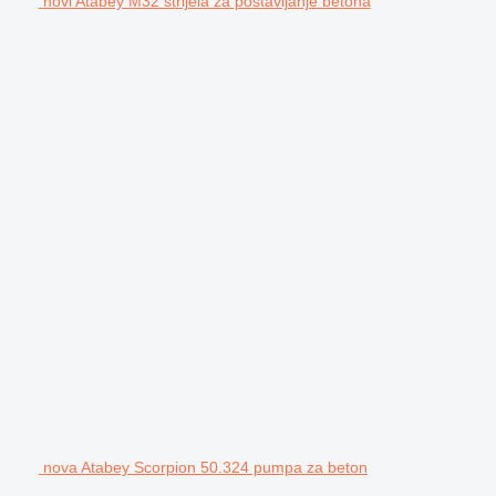
novi Atabey M32 strijela za postavljanje betona
nova Atabey Scorpion 50.324 pumpa za beton