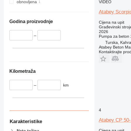
336
TM
VIDEO
obnovljena
340
VMT
Atabey Scorpi
345
Vibromax
349
Godina proizvodnje
Cijena na upit
Građevinski stro
350
2026
365
–
Pumpa za beton
Turska, Kah
374
Atabey Beton Maki
390
Kontaktirajte pro
395
416
420
Kilometraža
424
426
–
km
428
430
432
4
434
Atabey CP 50
444
Karakteristike
589
Cijena na upit
Neto težina