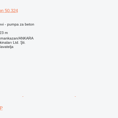
on 50.324
jevi - pumpa za beton
23 m
ramankazan/ANKARA
naları Ltd. Şti.
davatelja
-P