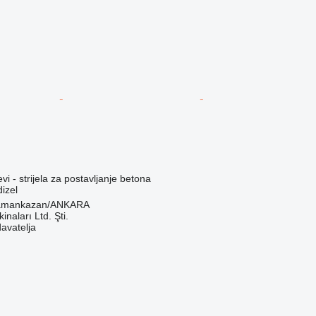
vi - strijela za postavljanje betona
dizel
ramankazan/ANKARA
naları Ltd. Şti.
davatelja