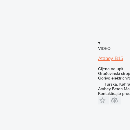
7
VIDEO
Atabey B15
Cijena na upit
Građevinski stroje
Gorivo
električni/
Turska, Kah
Atabey Beton Maki
Kontaktirajte pro