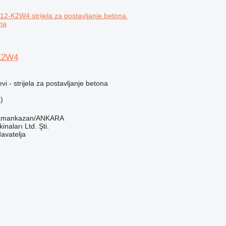
na
K2W4
vi - strijela za postavljanje betona
)
ramankazan/ANKARA
naları Ltd. Şti.
davatelja