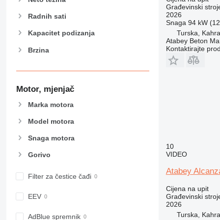
826
Građevinski stro
2026
906
Radnih sati
Snaga
94 kW (128
907
Turska, Kah
Kapacitet podizanja
908
Atabey Beton Maki
Kontaktirajte pro
Brzina
910
914
918
924
Motor, mjenjač
926
Marka motora
928
Model motora
930
938
Snaga motora
950
10
VIDEO
Gorivo
953
955
Atabey Alcanz
Filter za čestice čađi
962
Cijena na upit
963
Građevinski stroje
EEV
2026
966
Turska, Kah
972
AdBlue spremnik