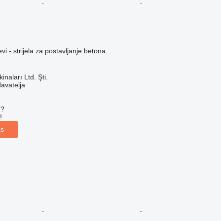
vi - strijela za postavljanje betona
naları Ltd. Şti.
davatelja
u?
!
as