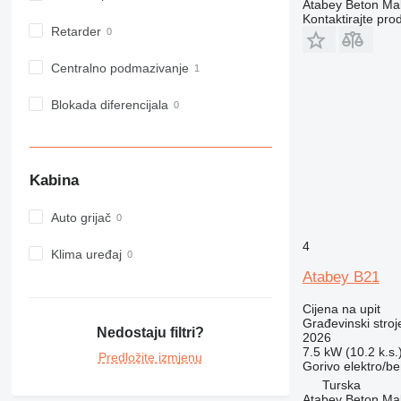
Atabey Beton Maki
973
Kontaktirajte pro
Retarder
980
982
Centralno podmazivanje
988
990
Blokada diferencijala
992
AP
C-series
Kabina
CB
CS
Auto grijač
D series
4
E-series
Klima uređaj
F-series
Atabey B21
GC
Cijena na upit
IT
Građevinski stroje
Nedostaju filtri?
2026
M-series
7.5 kW (10.2 k.s.
Predložite izmjenu
MH
Gorivo
elektro/be
NR
Turska
Atabey Beton Maki