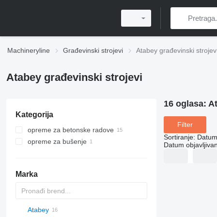
Machineryline
Građevinski strojevi
Atabey građevinski strojev
Atabey građevinski strojevi
16 oglasa:
At
Kategorija
Filter
opreme za betonske radove
Sortiranje
:
Datum 
opreme za bušenje
strijele za postavljanje betona
Datum objavljivan
pumpe za beton
bušaća postrojenja
stacionarne betonske pumpe
Marka
Atabey
Titan
AL
SP
AX
X-Series
AFW
HD