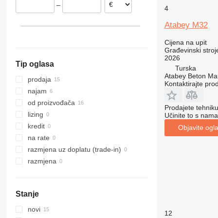
–
4
311
426
3246
SD
XR
312
427
3369
XS
Atabey M32
313
435S
3394
XZ
Cijena na upit
314
436
4069
ZL
Građevinski stroje
315
437
4394
2026
Tip oglasa
316
456
E-series
Turska
Atabey Beton Maki
317
457
Liftlux
prodaja
Kontaktirajte pro
318
8008
Pecolift
najam
319
8018
Toucan
od proizvođača
Prodajete tehnik
320
8025
lizing
Učinite to s nama
321
8026
kredit
Objavite ogl
322
8030
na rate
323
8035
razmjena uz doplatu (trade-in)
324
CT
razmjena
325
JS
326
JZ
Stanje
329
NXT
330
S-Series
novi
12