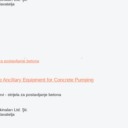
davatelja
za postavljanje betona
e Ancillary Equipment for Concrete Pumping
vi - strijela za postavljanje betona
naları Ltd. Şti.
davatelja