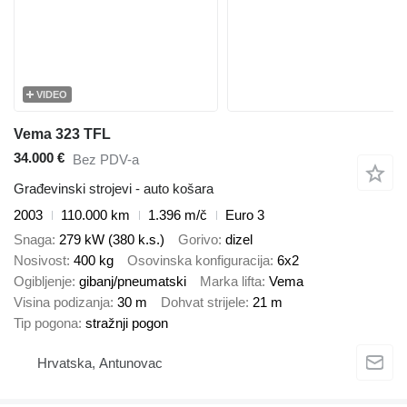
VIDEO
Vema 323 TFL
34.000 €
Bez PDV-a
Građevinski strojevi - auto košara
2003
110.000 km
1.396 m/č
Euro 3
Snaga
279 kW (380 k.s.)
Gorivo
dizel
Nosivost
400 kg
Osovinska konfiguracija
6x2
Ogibljenje
gibanj/pneumatski
Marka lifta
Vema
Visina podizanja
30 m
Dohvat strijele
21 m
Tip pogona
stražnji pogon
Hrvatska, Antunovac