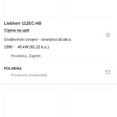
Liebherr 112EC-H8
Cijena na upit
Građevinski strojevi - toranjska dizalica
1990
45 kW (61.22 k.s.)
Hrvatska, Zagreb
POLRENA