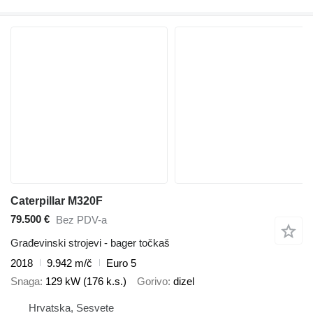
Caterpillar M320F
79.500 €
Bez PDV-a
Građevinski strojevi - bager točkaš
2018
9.942 m/č
Euro 5
Snaga
129 kW (176 k.s.)
Gorivo
dizel
Hrvatska, Sesvete