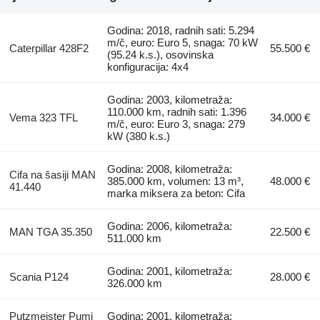
Godina: 2018, radnih sati: 5.294
m/č, euro: Euro 5, snaga: 70 kW
Caterpillar 428F2
55.500 €
(95.24 k.s.), osovinska
konfiguracija: 4x4
Godina: 2003, kilometraža:
110.000 km, radnih sati: 1.396
Vema 323 TFL
34.000 €
m/č, euro: Euro 3, snaga: 279
kW (380 k.s.)
Godina: 2008, kilometraža:
Cifa na šasiji MAN
385.000 km, volumen: 13 m³,
48.000 €
41.440
marka miksera za beton: Cifa
Godina: 2006, kilometraža:
MAN TGA 35.350
22.500 €
511.000 km
Godina: 2001, kilometraža:
Scania P124
28.000 €
326.000 km
Putzmeister Pumi
Godina: 2001, kilometraža: