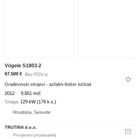
Vögele S1803-2
67.500 €
Bez PDV-a
Građevinski strojevi - asfaltni finišer točkaš
2012
9.851 m/č
Snaga
129 kW (176 k.s.)
Hrvatska, Sesvete
TRUTINA d.o.o.