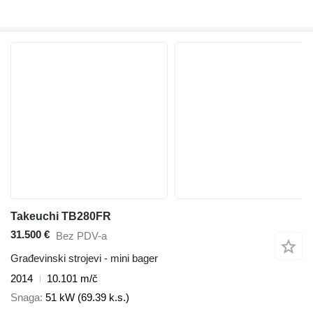
Takeuchi TB280FR
31.500 €
Bez PDV-a
Građevinski strojevi - mini bager
2014
10.101 m/č
Snaga
51 kW (69.39 k.s.)