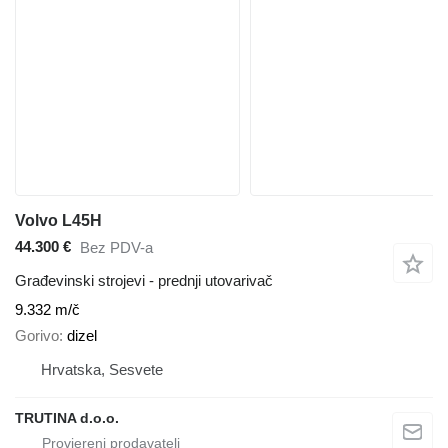
Volvo L45H
44.300 €
Bez PDV-a
Građevinski strojevi - prednji utovarivač
9.332 m/č
Gorivo
dizel
Hrvatska, Sesvete
TRUTINA d.o.o.