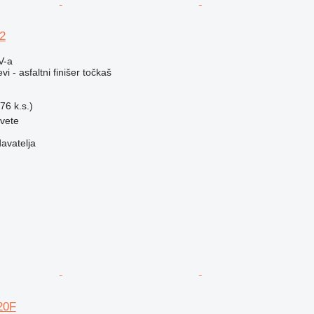
2
V-a
vi - asfaltni finišer točkaš
76 k.s.)
vete
davatelja
20F