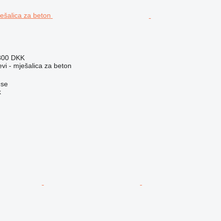
800 DKK
evi - mješalica za beton
øse
k