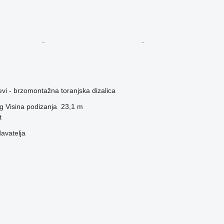
evi - brzomontažna toranjska dizalica
g
Visina podizanja
23,1 m
t
davatelja