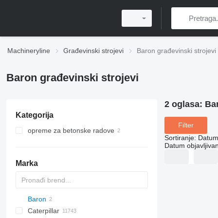
Machineryline
Građevinski strojevi
Baron građevinski strojevi
Baron građevinski strojevi
2 oglasa:
Bar
Kategorija
Filter
opreme za betonske radove
Sortiranje
:
Datum 
mješalice za beton
Datum objavljivan
Marka
Baron
Titan
AL
SP
AX
X-Series
AFW
HD
FlexiROC
1304
400 - series
BC
Caterpillar
AS
SR
AP
ROC
1404
500 - series
BF
BG
BB
TW
463
GSH
Leonardo
AHK
K-series
CK
3.5
B-series
450