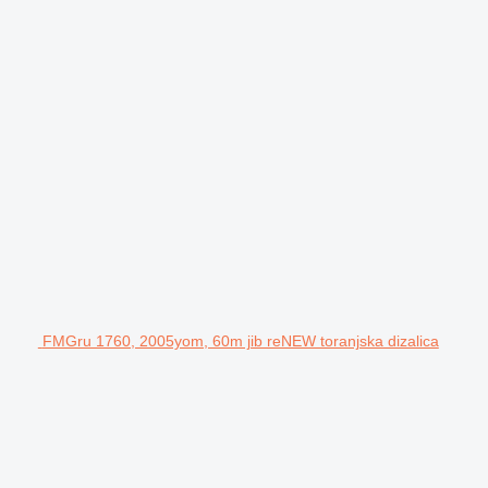
FMGru 1760, 2005yom, 60m jib reNEW toranjska dizalica