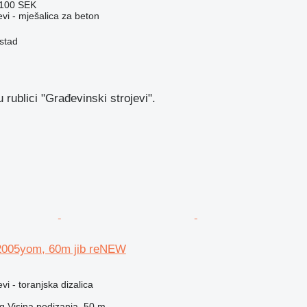
100 SEK
evi - mješalica za beton
stad
rublici "Građevinski strojevi".
2005yom, 60m jib reNEW
vi - toranjska dizalica
g
Visina podizanja
50 m