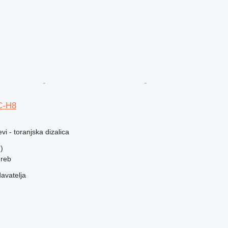
C-H8
vi - toranjska dizalica
)
greb
davatelja