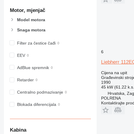
906
Motor, mjenjač
907
908
Model motora
910
Snaga motora
914
918
Filter za čestice čađi
924
6
926
EEV
928
Liebherr 112E
930
AdBlue spremnik
Cijena na upit
938
Građevinski stroje
Retarder
950
1990
45 kW (61.22 k.s.
953
Centralno podmazivanje
Hrvatska, Za
955
POLRENA
Kontaktirajte pro
962
Blokada diferencijala
963
966
972
Kabina
973