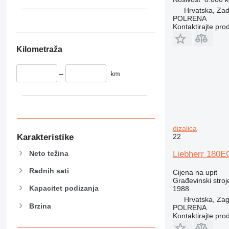
340
VMT
Hrvatska, Za
345
Vibromax
POLRENA
349
Kontaktirajte pro
350
Kilometraža
365
374
–
km
390
395
416
420
424
dizalica
426
22
Karakteristike
428
Liebherr 180EC
Neto težina
430
Radnih sati
Cijena na upit
432
Građevinski stroje
434
Kapacitet podizanja
1988
444
Hrvatska, Za
Brzina
POLRENA
589
Kontaktirajte pro
826