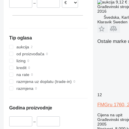
9,12 €
–
312
427
3369
XS
Građevinski stroj
2016
313
435S
3394
XZ
Švedska, Karl
314
436
4069
ZL
Klaravik Sweden
315
437
4394
316
456
E-series
Tip oglasa
317
457
Liftlux
Ostale marke u 
318
8008
Pecolift
aukcija
319
8018
Toucan
od proizvođača
320
8025
lizing
321
8026
kredit
322
8030
na rate
323
8035
razmjena uz doplatu (trade-in)
324
CT
razmjena
12
325
JS
326
JZ
FMGru 1760, 
Godina proizvodnje
329
NXT
Cijena na upit
330
S-Series
Građevinski stroje
–
336
TM
2005
Nosivost
8.000 k