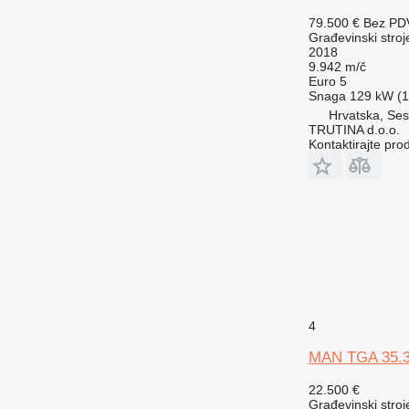
79.500 €
Bez PD
Građevinski stroj
2018
9.942 m/č
Euro 5
Snaga
129 kW (1
Hrvatska, Ses
TRUTINA d.o.o.
Kontaktirajte pro
4
MAN TGA 35.
22.500 €
Građevinski stroj