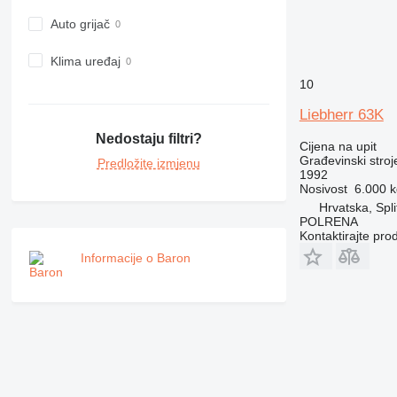
980
Auto grijač
982
988
Klima uređaj
990
10
992
Liebherr 63K
AP
Nedostaju filtri?
C-series
Cijena na upit
Građevinski stroj
Predložite izmjenu
CB
1992
CS
Nosivost
6.000 k
D series
Hrvatska, Spli
POLRENA
E-series
Kontaktirajte pro
F-series
Informacije o Baron
GC
IT
M-series
MH
NR
PM