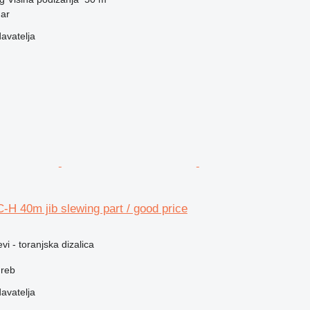
dar
davatelja
-H 40m jib slewing part / good price
vi - toranjska dizalica
greb
davatelja