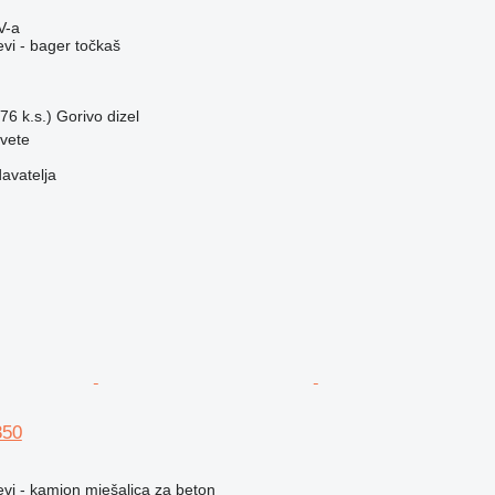
V-a
evi - bager točkaš
76 k.s.)
Gorivo
dizel
vete
davatelja
350
evi - kamion mješalica za beton