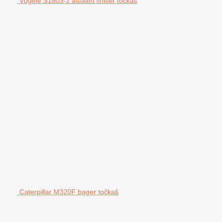
Vögele S1803-2 asfaltni finišer točkaš
Caterpillar M320F bager točkaš