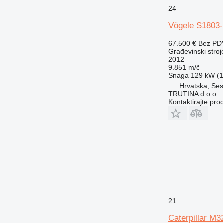
RM
24
Vögele S1803-
67.500 €
Bez PD
Građevinski stroje
2012
9.851 m/č
Snaga
129 kW (1
Hrvatska, Ses
TRUTINA d.o.o.
Kontaktirajte pro
21
Caterpillar M3