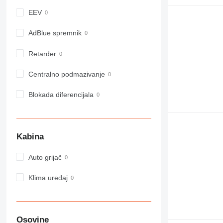
966
EEV
972
973
AdBlue spremnik
980
Retarder
982
988
Centralno podmazivanje
990
992
Blokada diferencijala
AP
C-series
CB
Kabina
CS
D series
Auto grijač
E-series
F-series
Klima uređaj
GC
IT
M-series
Osovine