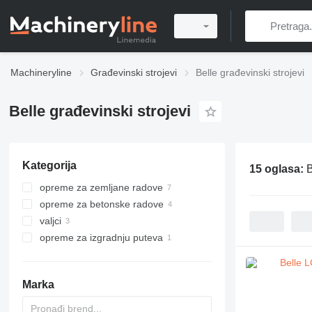
Machineryline
Građevinski strojevi
Belle građevinski strojevi
Belle građevinski strojevi
Kategorija
15 oglasa:
B
opreme za zemljane radove
opreme za betonske radove
vibro ploče
valjci
nabijači
mješalice za beton
opreme za izgradnju puteva
mali valjci
pneumatski čekići
Marka