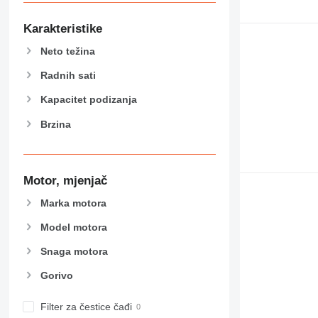
444
589
Karakteristike
826
Neto težina
906
907
Radnih sati
908
Kapacitet podizanja
910
Brzina
914
918
924
926
Motor, mjenjač
928
Marka motora
930
Model motora
938
950
Snaga motora
953
Gorivo
955
962
Filter za čestice čađi
963