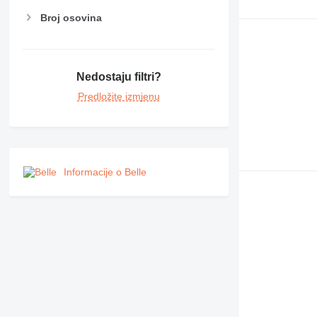
MH
Broj osovina
NR
PM
RM
Nedostaju filtri?
Predložite izmjenu
Informacije o Belle