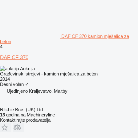
DAF CF 370 kamion mješalica za
beton
4
DAF CF 370
Aukcija
Građevinski strojevi - kamion mješalica za beton
2014
Desni volan
✓
Ujedinjeno Kraljevstvo, Maltby
Ritchie Bros (UK) Ltd
13
godina na Machineryline
Kontaktirajte prodavatelja