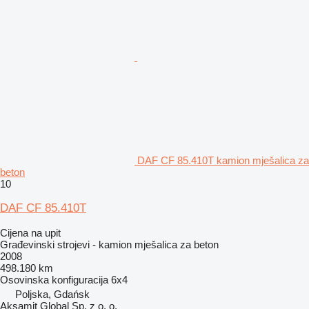
DAF CF 85.410T kamion mješalica za
beton
10
DAF CF 85.410T
Cijena na upit
Građevinski strojevi - kamion mješalica za beton
2008
498.180 km
Osovinska konfiguracija
6x4
Poljska, Gdańsk
Aksamit Global Sp. z o. o.