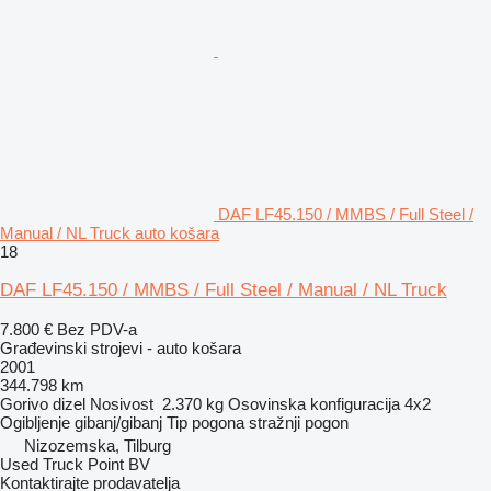
DAF LF45.150 / MMBS / Full Steel /
Manual / NL Truck auto košara
18
DAF LF45.150 / MMBS / Full Steel / Manual / NL Truck
7.800 €
Bez PDV-a
Građevinski strojevi - auto košara
2001
344.798 km
Gorivo
dizel
Nosivost
2.370 kg
Osovinska konfiguracija
4x2
Ogibljenje
gibanj/gibanj
Tip pogona
stražnji pogon
Nizozemska, Tilburg
Used Truck Point BV
Kontaktirajte prodavatelja