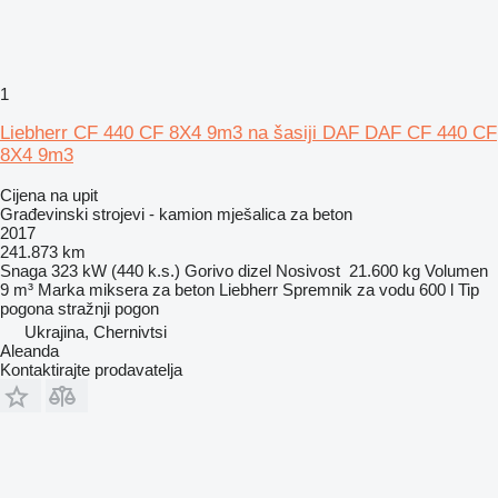
1
Liebherr CF 440 CF 8X4 9m3 na šasiji DAF DAF CF 440 CF
8X4 9m3
Cijena na upit
Građevinski strojevi - kamion mješalica za beton
2017
241.873 km
Snaga
323 kW (440 k.s.)
Gorivo
dizel
Nosivost
21.600 kg
Volumen
9 m³
Marka miksera za beton
Liebherr
Spremnik za vodu
600 l
Tip
pogona
stražnji pogon
Ukrajina, Chernivtsi
Aleanda
Kontaktirajte prodavatelja