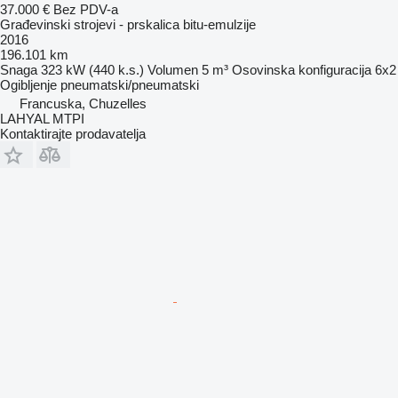
37.000 €
Bez PDV-a
Građevinski strojevi - prskalica bitu-emulzije
2016
196.101 km
Snaga
323 kW (440 k.s.)
Volumen
5 m³
Osovinska konfiguracija
6x2
Ogibljenje
pneumatski/pneumatski
Francuska, Chuzelles
LAHYAL MTPI
Kontaktirajte prodavatelja