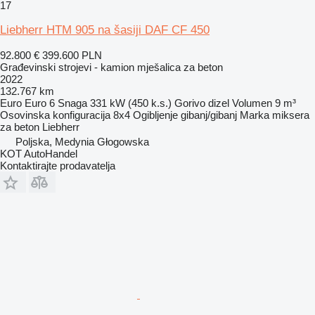
17
Liebherr HTM 905 na šasiji DAF CF 450
92.800 €
399.600 PLN
Građevinski strojevi - kamion mješalica za beton
2022
132.767 km
Euro
Euro 6
Snaga
331 kW (450 k.s.)
Gorivo
dizel
Volumen
9 m³
Osovinska konfiguracija
8x4
Ogibljenje
gibanj/gibanj
Marka miksera
za beton
Liebherr
Poljska, Medynia Głogowska
KOT AutoHandel
Kontaktirajte prodavatelja