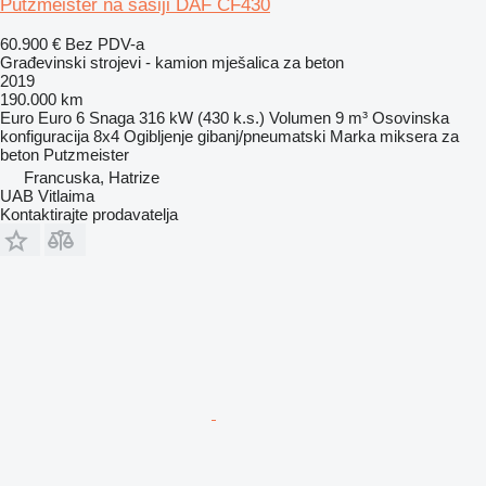
Putzmeister na šasiji DAF CF430
60.900 €
Bez PDV-a
Građevinski strojevi - kamion mješalica za beton
2019
190.000 km
Euro
Euro 6
Snaga
316 kW (430 k.s.)
Volumen
9 m³
Osovinska
konfiguracija
8x4
Ogibljenje
gibanj/pneumatski
Marka miksera za
beton
Putzmeister
Francuska, Hatrize
UAB Vitlaima
Kontaktirajte prodavatelja