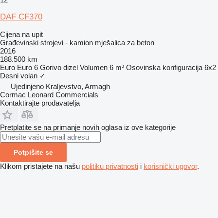
DAF CF370
Cijena na upit
Građevinski strojevi - kamion mješalica za beton
2016
188.500 km
Euro
Euro 6
Gorivo
dizel
Volumen
6 m³
Osovinska konfiguracija
6x2
Desni volan
✓
Ujedinjeno Kraljevstvo, Armagh
Cormac Leonard Commercials
Kontaktirajte prodavatelja
Pretplatite se na primanje novih oglasa iz ove kategorije
Potpišite se
Klikom pristajete na našu
politiku privatnosti
i
korisnički ugovor
.