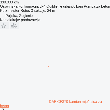
390.000 km
Osovinska konfiguracija
8x4
Ogibljenje
gibanj/gibanj
Pumpa za beton
Putzmeister Rotor, 3 sekcije, 24 m
Poljska, Żugienie
Kontaktirajte prodavatelja
DAF CF370 kamion mješalica za
beton
12