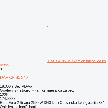
DAF CF 85 340 kamion mješalica za
beton
9
DAF CF 85 340
18.900 €
Bez PDV-a
Građevinski strojevi - kamion mješalica za beton
1998
174.000 km
Euro
Euro 2
Snaga
250 kW (340 k.s.)
Osovinska konfiguracija
8x4
Ogibljenje
gibanj/gibanj