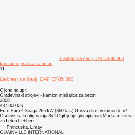
Liebherr na šasiji DAF CF85 360
kamion mješalica za beton
11
Liebherr na šasiji DAF CF85 360
Cijena na upit
Građevinski strojevi - kamion mješalica za beton
2008
487.000 km
Euro
Euro 4
Snaga
265 kW (360 k.s.)
Gorivo
dizel
Volumen
9 m³
Osovinska konfiguracija
8x4
Ogibljenje
gibanj/gibanj
Marka miksera
za beton
Liebherr
Francuska, Limay
GUAINVILLE INTERNATIONAL