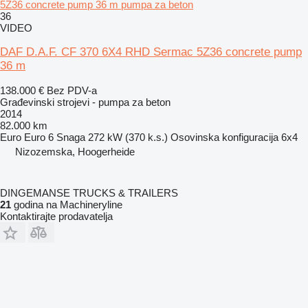
5Z36 concrete pump 36 m pumpa za beton
36
VIDEO
DAF D.A.F. CF 370 6X4 RHD Sermac 5Z36 concrete pump
36 m
138.000 €
Bez PDV-a
Građevinski strojevi - pumpa za beton
2014
82.000 km
Euro
Euro 6
Snaga
272 kW (370 k.s.)
Osovinska konfiguracija
6x4
Nizozemska, Hoogerheide
DINGEMANSE TRUCKS & TRAILERS
21
godina na Machineryline
Kontaktirajte prodavatelja