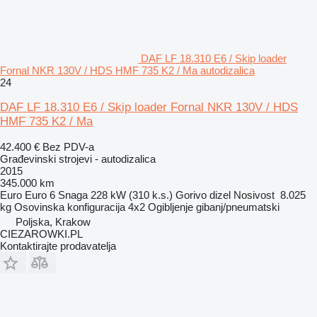
DAF LF 18.310 E6 / Skip loader
Fornal NKR 130V / HDS HMF 735 K2 / Ma autodizalica
24
DAF LF 18.310 E6 / Skip loader Fornal NKR 130V / HDS
HMF 735 K2 / Ma
42.400 €
Bez PDV-a
Građevinski strojevi - autodizalica
2015
345.000 km
Euro
Euro 6
Snaga
228 kW (310 k.s.)
Gorivo
dizel
Nosivost
8.025
kg
Osovinska konfiguracija
4x2
Ogibljenje
gibanj/pneumatski
Poljska, Krakow
CIEZAROWKI.PL
Kontaktirajte prodavatelja