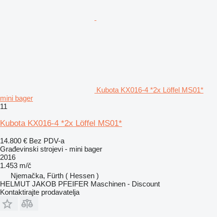
Kubota KX016-4 *2x Löffel MS01*
mini bager
11
Kubota KX016-4 *2x Löffel MS01*
14.800 €
Bez PDV-a
Građevinski strojevi - mini bager
2016
1.453 m/č
Njemačka, Fürth ( Hessen )
HELMUT JAKOB PFEIFER Maschinen - Discount
Kontaktirajte prodavatelja