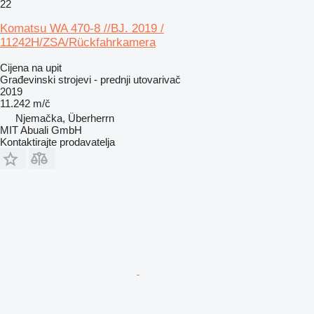
22
Komatsu WA 470-8 //BJ. 2019 /
11242H/ZSA/Rückfahrkamera
Cijena na upit
Građevinski strojevi - prednji utovarivač
2019
11.242 m/č
Njemačka, Überherrn
MIT Abuali GmbH
Kontaktirajte prodavatelja