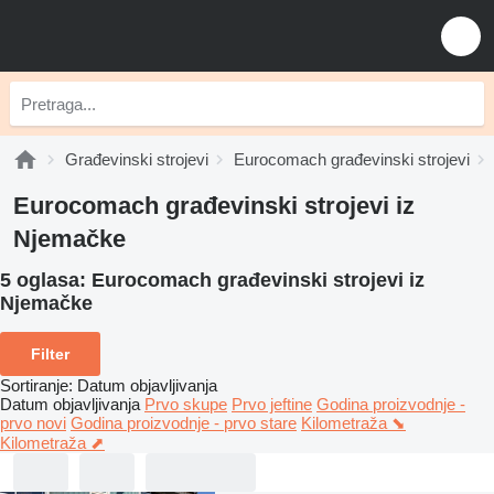
Građevinski strojevi
Eurocomach građevinski strojevi
Eurocomach građevinski strojevi iz
Njemačke
5 oglasa:
Eurocomach građevinski strojevi iz
Njemačke
Filter
Sortiranje
:
Datum objavljivanja
Datum objavljivanja
Prvo skupe
Prvo jeftine
Godina proizvodnje -
prvo novi
Godina proizvodnje - prvo stare
Kilometraža ⬊
Kilometraža ⬈