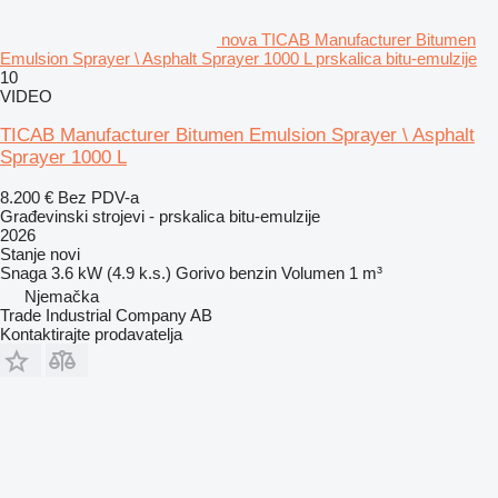
nova TICAB Manufacturer Bitumen
Emulsion Sprayer \ Asphalt Sprayer 1000 L prskalica bitu-emulzije
10
VIDEO
TICAB Manufacturer Bitumen Emulsion Sprayer \ Asphalt
Sprayer 1000 L
8.200 €
Bez PDV-a
Građevinski strojevi - prskalica bitu-emulzije
2026
Stanje
novi
Snaga
3.6 kW (4.9 k.s.)
Gorivo
benzin
Volumen
1 m³
Njemačka
Trade Industrial Company AB
Kontaktirajte prodavatelja