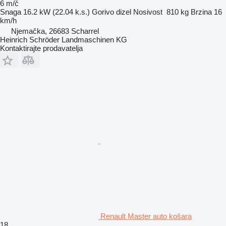
6 m/č
Snaga
16.2 kW (22.04 k.s.)
Gorivo
dizel
Nosivost
810 kg
Brzina
16
km/h
Njemačka, 26683 Scharrel
Heinrich Schröder Landmaschinen KG
Kontaktirajte prodavatelja
Renault Master auto košara
18