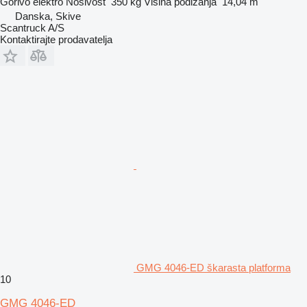
Gorivo
elektro
Nosivost
350 kg
Visina podizanja
14,04 m
Danska, Skive
Scantruck A/S
Kontaktirajte prodavatelja
GMG 4046-ED škarasta platforma
10
GMG 4046-ED