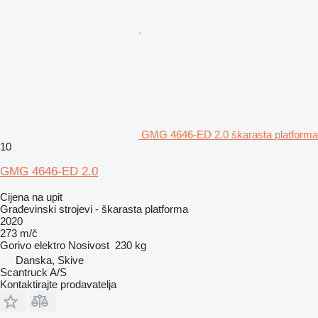
GMG 4646-ED 2.0 škarasta platforma
10
GMG 4646-ED 2.0
Cijena na upit
Građevinski strojevi - škarasta platforma
2020
273 m/č
Gorivo
elektro
Nosivost
230 kg
Danska, Skive
Scantruck A/S
Kontaktirajte prodavatelja