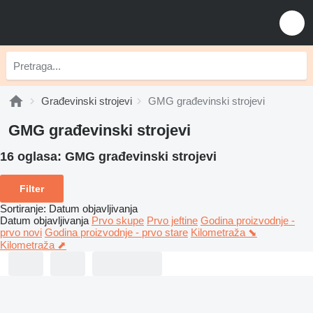
Građevinski strojevi
GMG građevinski strojevi
GMG građevinski strojevi
16 oglasa:
GMG građevinski strojevi
Filter
Sortiranje
:
Datum objavljivanja
Datum objavljivanja
Prvo skupe
Prvo jeftine
Godina proizvodnje -
prvo novi
Godina proizvodnje - prvo stare
Kilometraža ⬊
Kilometraža ⬈