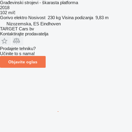
Građevinski strojevi - škarasta platforma
2018
102 m/č
Gorivo
elektro
Nosivost
230 kg
Visina podizanja
9,83 m
Nizozemska, ES Eindhoven
TARGET Cars bv
Kontaktirajte prodavatelja
Prodajete tehniku?
Učinite to s nama!
Objavite oglas