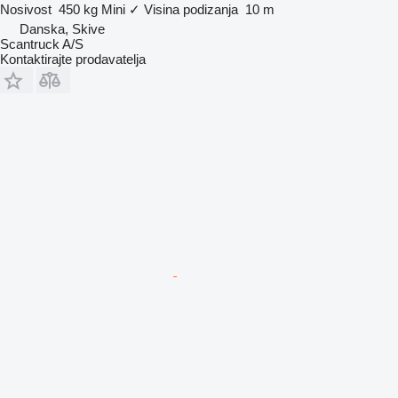
Nosivost
450 kg
Mini
✓
Visina podizanja
10 m
Danska, Skive
Scantruck A/S
Kontaktirajte prodavatelja