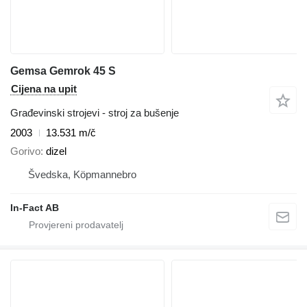
Gemsa Gemrok 45 S
Cijena na upit
Građevinski strojevi - stroj za bušenje
2003
13.531 m/č
Gorivo
dizel
Švedska, Köpmannebro
In-Fact AB