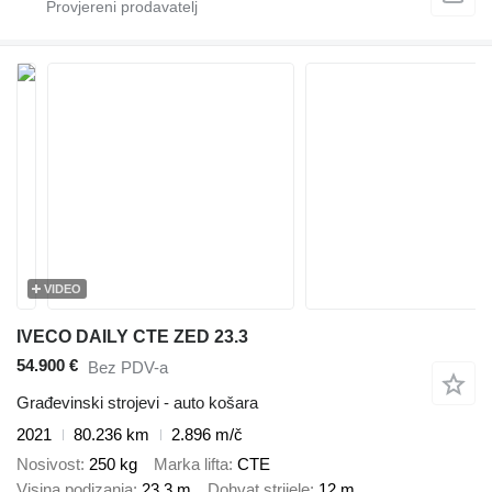
VIDEO
IVECO DAILY CTE ZED 23.3
54.900 €
Bez PDV-a
Građevinski strojevi - auto košara
2021
80.236 km
2.896 m/č
Nosivost
250 kg
Marka lifta
CTE
Visina podizanja
23,3 m
Dohvat strijele
12 m