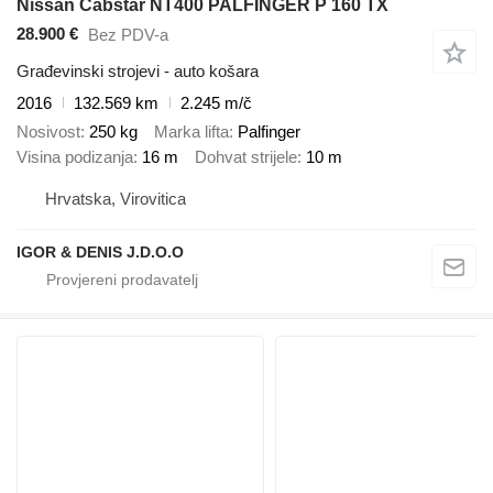
Nissan Cabstar NT400 PALFINGER P 160 TX
28.900 €
Bez PDV-a
Građevinski strojevi - auto košara
2016
132.569 km
2.245 m/č
Nosivost
250 kg
Marka lifta
Palfinger
Visina podizanja
16 m
Dohvat strijele
10 m
Hrvatska, Virovitica
IGOR & DENIS J.D.O.O