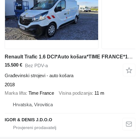
Renault Trafic 1.6 DCI*Auto košara*TIME FRANCE*11M*2018G*LEASING
15.500 €
Bez PDV-a
Građevinski strojevi - auto košara
2018
Marka lifta
Time France
Visina podizanja
11 m
Hrvatska, Virovitica
IGOR & DENIS J.D.O.O