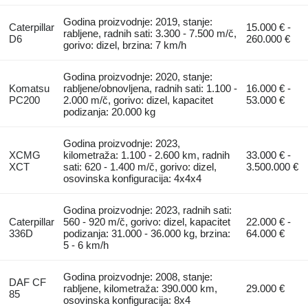
Godina proizvodnje: 2019, stanje:
Caterpillar
15.000 € -
rabljene, radnih sati: 3.300 - 7.500 m/č,
D6
260.000 €
gorivo: dizel, brzina: 7 km/h
Godina proizvodnje: 2020, stanje:
Komatsu
rabljene/obnovljena, radnih sati: 1.100 -
16.000 € -
PC200
2.000 m/č, gorivo: dizel, kapacitet
53.000 €
podizanja: 20.000 kg
Godina proizvodnje: 2023,
XCMG
kilometraža: 1.100 - 2.600 km, radnih
33.000 € -
XCT
sati: 620 - 1.400 m/č, gorivo: dizel,
3.500.000 €
osovinska konfiguracija: 4x4x4
Godina proizvodnje: 2023, radnih sati:
Caterpillar
560 - 920 m/č, gorivo: dizel, kapacitet
22.000 € -
336D
podizanja: 31.000 - 36.000 kg, brzina:
64.000 €
5 - 6 km/h
Godina proizvodnje: 2008, stanje:
DAF CF
rabljene, kilometraža: 390.000 km,
29.000 €
85
osovinska konfiguracija: 8x4