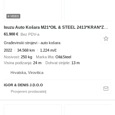
VIDEO
Isuzu Auto Košara M21*OIL & STEEL 2413*KRAN*ZGLOBNA*2022G*24M*LE
61.900 €
Bez PDV-a
Građevinski strojevi - auto košara
2022
34.568 km
1.224 m/č
Nosivost
250 kg
Marka lifta
Oil&Steel
Visina podizanja
24 m
Dohvat strijele
13 m
Hrvatska, Virovitica
IGOR & DENIS J.D.O.O