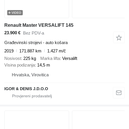
VIDEO
Renault Master VERSALIFT 145
23.900 €
Bez PDV-a
Građevinski strojevi - auto košara
2019
171.887 km
1.427 m/č
Nosivost
225 kg
Marka lifta
Versalift
Visina podizanja
14,5 m
Hrvatska, Virovitica
IGOR & DENIS J.D.O.O