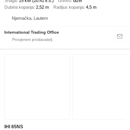
Snaga
15 kW (20.41 k.s.)
Gorivo
dizel
Dubina kopanja
2,52 m
Radijus kopanja
4,5 m
Njemačka, Lautern
International Trading Office
IHI 65NS