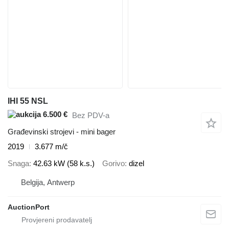
IHI 55 NSL
6.500 €
Bez PDV-a
Građevinski strojevi - mini bager
2019
3.677 m/č
Snaga
42.63 kW (58 k.s.)
Gorivo
dizel
Belgija, Antwerp
AuctionPort