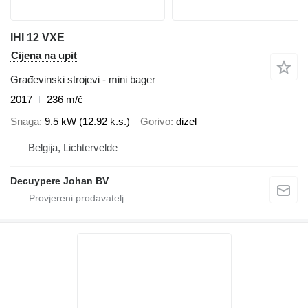
IHI 12 VXE
Cijena na upit
Građevinski strojevi - mini bager
2017
236 m/č
Snaga
9.5 kW (12.92 k.s.)
Gorivo
dizel
Belgija, Lichtervelde
Decuypere Johan BV