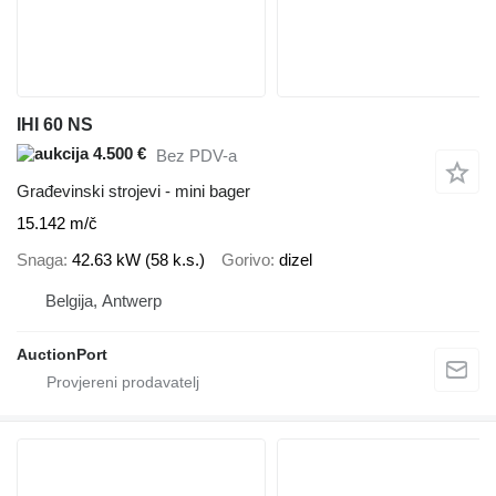
IHI 60 NS
4.500 €
Bez PDV-a
Građevinski strojevi - mini bager
15.142 m/č
Snaga
42.63 kW (58 k.s.)
Gorivo
dizel
Belgija, Antwerp
AuctionPort