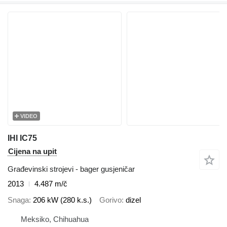
VIDEO
IHI IC75
Cijena na upit
Građevinski strojevi - bager gusjeničar
2013
4.487 m/č
Snaga
206 kW (280 k.s.)
Gorivo
dizel
Meksiko, Chihuahua