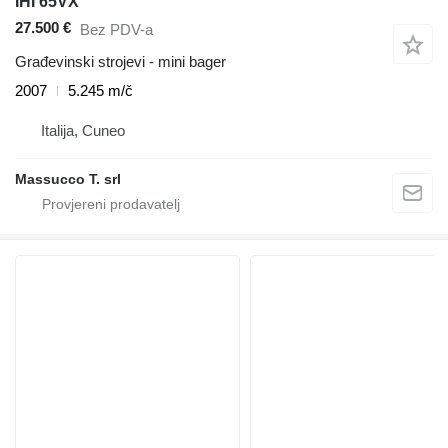
IHI 65VX
27.500 €
Bez PDV-a
Građevinski strojevi - mini bager
2007
5.245 m/č
Italija, Cuneo
Massucco T. srl