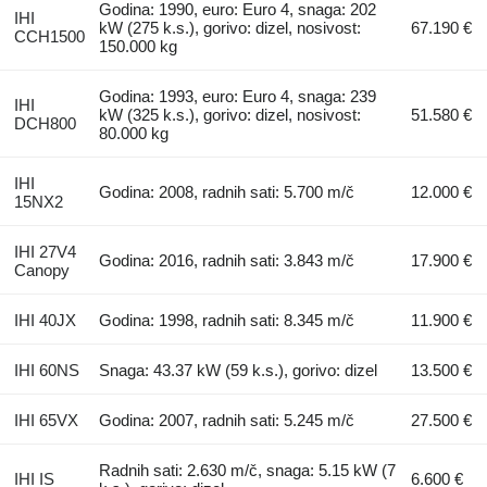
Godina: 1990, euro: Euro 4, snaga: 202
IHI
kW (275 k.s.), gorivo: dizel, nosivost:
67.190 €
CCH1500
150.000 kg
Godina: 1993, euro: Euro 4, snaga: 239
IHI
kW (325 k.s.), gorivo: dizel, nosivost:
51.580 €
DCH800
80.000 kg
IHI
Godina: 2008, radnih sati: 5.700 m/č
12.000 €
15NX2
IHI 27V4
Godina: 2016, radnih sati: 3.843 m/č
17.900 €
Canopy
IHI 40JX
Godina: 1998, radnih sati: 8.345 m/č
11.900 €
IHI 60NS
Snaga: 43.37 kW (59 k.s.), gorivo: dizel
13.500 €
IHI 65VX
Godina: 2007, radnih sati: 5.245 m/č
27.500 €
Radnih sati: 2.630 m/č, snaga: 5.15 kW (7
IHI IS
6.600 €