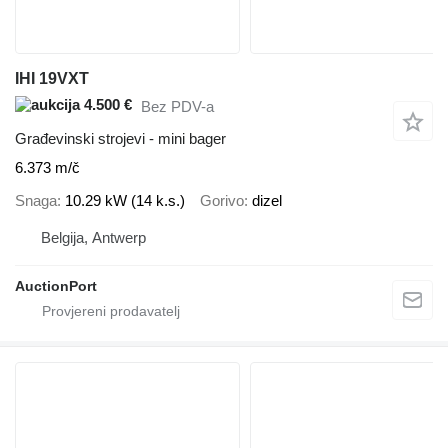
IHI 19VXT
4.500 €
Bez PDV-a
Građevinski strojevi - mini bager
6.373 m/č
Snaga
10.29 kW (14 k.s.)
Gorivo
dizel
Belgija, Antwerp
AuctionPort