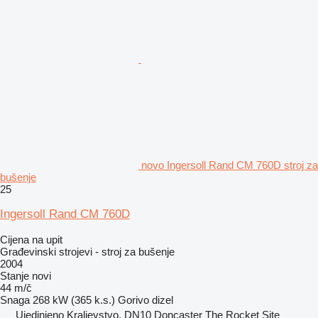
novo Ingersoll Rand CM 760D stroj za
bušenje
25
Ingersoll Rand CM 760D
Cijena na upit
Građevinski strojevi - stroj za bušenje
2004
Stanje
novi
44 m/č
Snaga
268 kW (365 k.s.)
Gorivo
dizel
Ujedinjeno Kraljevstvo, DN10 Doncaster The Rocket Site