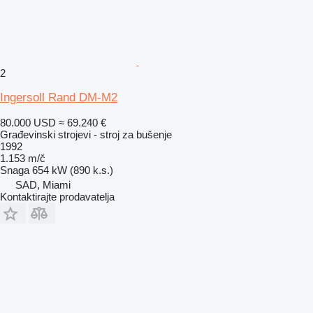
2
Ingersoll Rand DM-M2
80.000 USD
≈ 69.240 €
Građevinski strojevi - stroj za bušenje
1992
1.153 m/č
Snaga
654 kW (890 k.s.)
SAD, Miami
Kontaktirajte prodavatelja