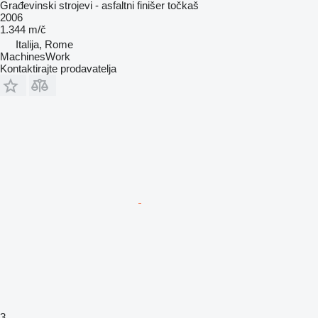
Građevinski strojevi - asfaltni finišer točkaš
2006
1.344 m/č
Italija, Rome
MachinesWork
Kontaktirajte prodavatelja
3