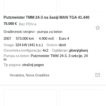
Putzmeister TMM 24-3 na šasiji MAN TGA 41.440
75.000 €
Bez PDV-a
Građevinski strojevi - pumpa za beton
2007
573.000 km
4.900 m/č
Euro 4
Snaga
324 kW (441 k.s.)
Gorivo
dizel
Osovinska konfiguracija
4x2
Ogibljenje
gibanj/gibanj
Pumpa za beton
Putzmeister TMM 24-3, 3 sekcije, 24
m
Tip pogona
stražnji pogon
Hrvatska, Nova Gradiška