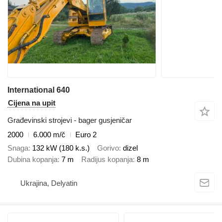
International 640
Cijena na upit
Građevinski strojevi - bager gusjeničar
2000
6.000 m/č
Euro 2
Snaga
132 kW (180 k.s.)
Gorivo
dizel
Dubina kopanja
7 m
Radijus kopanja
8 m
Ukrajina, Delyatin