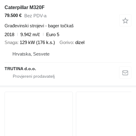
Caterpillar M320F
79.500 €
Bez PDV-a
Građevinski strojevi - bager točkaš
2018
9.942 m/č
Euro 5
Snaga
129 kW (176 k.s.)
Gorivo
dizel
Hrvatska, Sesvete
TRUTINA d.o.o.