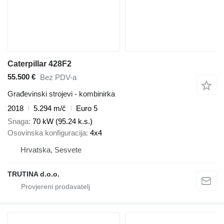
Caterpillar 428F2
55.500 €
Bez PDV-a
Građevinski strojevi - kombinirka
2018
5.294 m/č
Euro 5
Snaga
70 kW (95.24 k.s.)
Osovinska konfiguracija
4x4
Hrvatska, Sesvete
TRUTINA d.o.o.