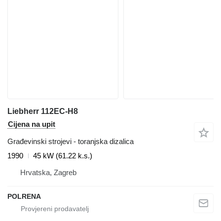
Liebherr 112EC-H8
Cijena na upit
Građevinski strojevi - toranjska dizalica
1990
45 kW (61.22 k.s.)
Hrvatska, Zagreb
POLRENA