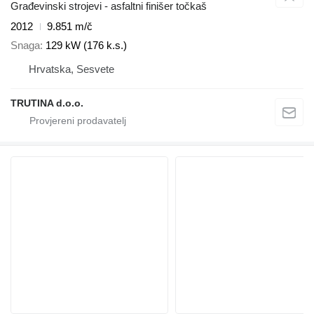
Građevinski strojevi - asfaltni finišer točkaš
2012
9.851 m/č
Snaga
129 kW (176 k.s.)
Hrvatska, Sesvete
TRUTINA d.o.o.