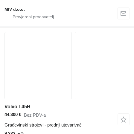
MIV d.o.o.
Volvo L45H
44.300 €
Bez PDV-a
Građevinski strojevi - prednji utovarivač
9.332 m/č