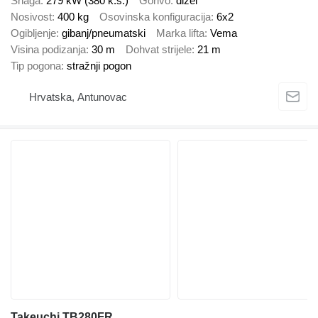
Snaga
279 kW (380 k.s.)
Gorivo
dizel
Nosivost
400 kg
Osovinska konfiguracija
6x2
Ogibljenje
gibanj/pneumatski
Marka lifta
Vema
Visina podizanja
30 m
Dohvat strijele
21 m
Tip pogona
stražnji pogon
Hrvatska, Antunovac
Takeuchi TB280FR