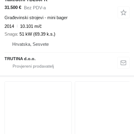
31.500 €
Bez PDV-a
Građevinski strojevi - mini bager
2014
10.101 m/č
Snaga
51 kW (69.39 k.s.)
Hrvatska, Sesvete
TRUTINA d.o.o.