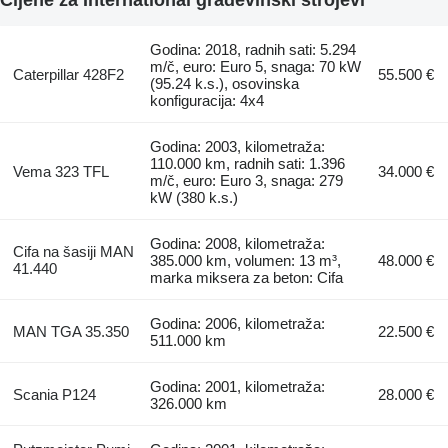
Godina: 2018, radnih sati: 5.294
m/č, euro: Euro 5, snaga: 70 kW
Caterpillar 428F2
55.500 €
(95.24 k.s.), osovinska
konfiguracija: 4x4
Godina: 2003, kilometraža:
110.000 km, radnih sati: 1.396
Vema 323 TFL
34.000 €
m/č, euro: Euro 3, snaga: 279
kW (380 k.s.)
Godina: 2008, kilometraža:
Cifa na šasiji MAN
385.000 km, volumen: 13 m³,
48.000 €
41.440
marka miksera za beton: Cifa
Godina: 2006, kilometraža:
MAN TGA 35.350
22.500 €
511.000 km
Godina: 2001, kilometraža:
Scania P124
28.000 €
326.000 km