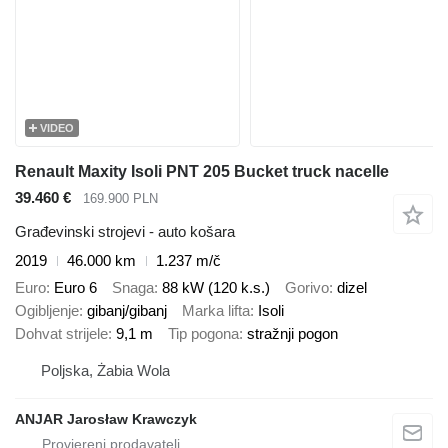
VIDEO
Renault Maxity Isoli PNT 205 Bucket truck nacelle
39.460 €
169.900 PLN
Građevinski strojevi - auto košara
2019
46.000 km
1.237 m/č
Euro
Euro 6
Snaga
88 kW (120 k.s.)
Gorivo
dizel
Ogibljenje
gibanj/gibanj
Marka lifta
Isoli
Dohvat strijele
9,1 m
Tip pogona
stražnji pogon
Poljska, Żabia Wola
ANJAR Jarosław Krawczyk