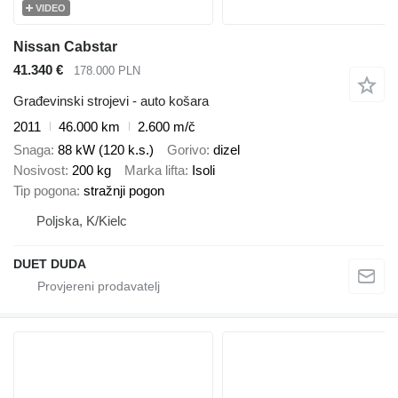
VIDEO
Nissan Cabstar
41.340 €
178.000 PLN
Građevinski strojevi - auto košara
2011
46.000 km
2.600 m/č
Snaga
88 kW (120 k.s.)
Gorivo
dizel
Nosivost
200 kg
Marka lifta
Isoli
Tip pogona
stražnji pogon
Poljska, K/Kielc
DUET DUDA