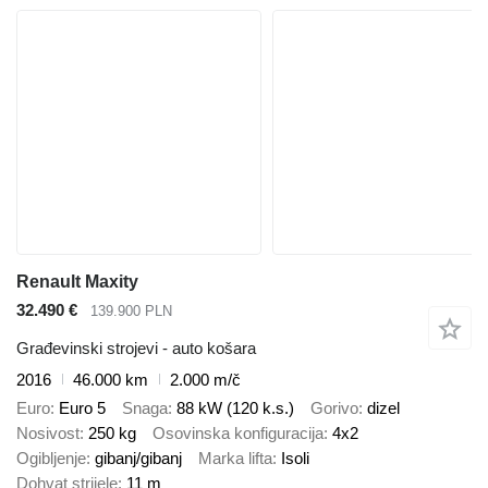
Renault Maxity
32.490 €
139.900 PLN
Građevinski strojevi - auto košara
2016
46.000 km
2.000 m/č
Euro
Euro 5
Snaga
88 kW (120 k.s.)
Gorivo
dizel
Nosivost
250 kg
Osovinska konfiguracija
4x2
Ogibljenje
gibanj/gibanj
Marka lifta
Isoli
Dohvat strijele
11 m