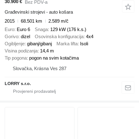
30.900 €
Bez PDV-a
Građevinski strojevi - auto košara
2015
68.501 km
2.589 m/č
Euro
Euro 6
Snaga
129 kW (176 k.s.)
Gorivo
dizel
Osovinska konfiguracija
4x4
Ogibljenje
gibanj/gibanj
Marka lifta
Isoli
Visina podizanja
14,4 m
Tip pogona
pogon na svim kotačima
Slovačka, Krásna Ves 287
LORRY s.r.o.