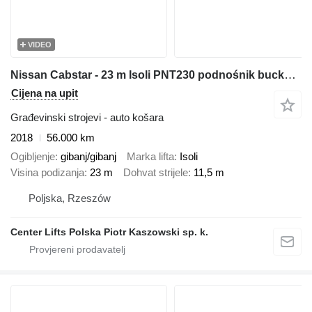
VIDEO
Nissan Cabstar - 23 m Isoli PNT230 podnośnik bucket truck boom lift
Cijena na upit
Građevinski strojevi - auto košara
2018
56.000 km
Ogibljenje
gibanj/gibanj
Marka lifta
Isoli
Visina podizanja
23 m
Dohvat strijele
11,5 m
Poljska, Rzeszów
Center Lifts Polska Piotr Kaszowski sp. k.