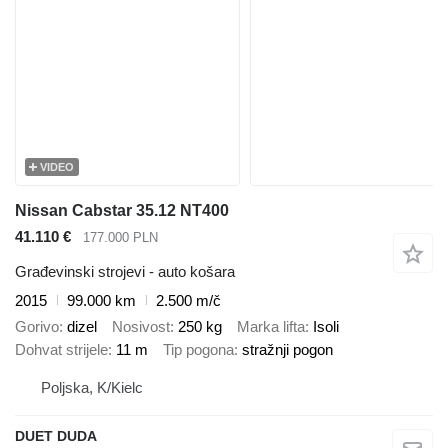
VIDEO
Nissan Cabstar 35.12 NT400
41.110 €
177.000 PLN
Građevinski strojevi - auto košara
2015
99.000 km
2.500 m/č
Gorivo
dizel
Nosivost
250 kg
Marka lifta
Isoli
Dohvat strijele
11 m
Tip pogona
stražnji pogon
Poljska, K/Kielc
DUET DUDA