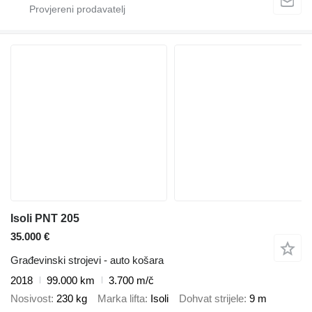
Isoli PNT 205
35.000 €
Građevinski strojevi - auto košara
2018
99.000 km
3.700 m/č
Nosivost
230 kg
Marka lifta
Isoli
Dohvat strijele
9 m