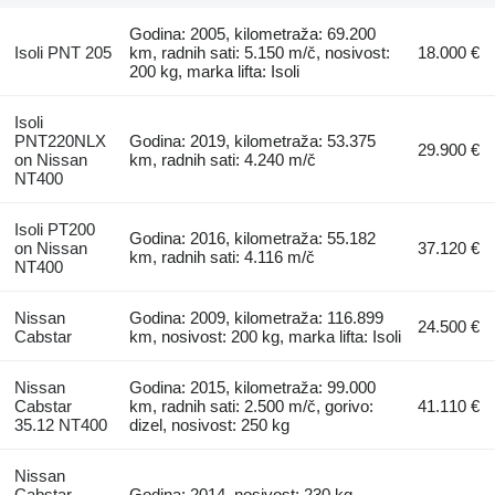
Godina: 2005, kilometraža: 69.200
Isoli PNT 205
km, radnih sati: 5.150 m/č, nosivost:
18.000 €
200 kg, marka lifta: Isoli
Isoli
PNT220NLX
Godina: 2019, kilometraža: 53.375
29.900 €
on Nissan
km, radnih sati: 4.240 m/č
NT400
Isoli PT200
Godina: 2016, kilometraža: 55.182
on Nissan
37.120 €
km, radnih sati: 4.116 m/č
NT400
Nissan
Godina: 2009, kilometraža: 116.899
24.500 €
Cabstar
km, nosivost: 200 kg, marka lifta: Isoli
Nissan
Godina: 2015, kilometraža: 99.000
Cabstar
km, radnih sati: 2.500 m/č, gorivo:
41.110 €
35.12 NT400
dizel, nosivost: 250 kg
Nissan
Cabstar
Godina: 2014, nosivost: 230 kg,