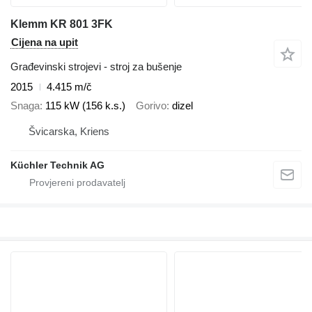
Klemm KR 801 3FK
Cijena na upit
Građevinski strojevi - stroj za bušenje
2015
4.415 m/č
Snaga
115 kW (156 k.s.)
Gorivo
dizel
Švicarska, Kriens
Küchler Technik AG