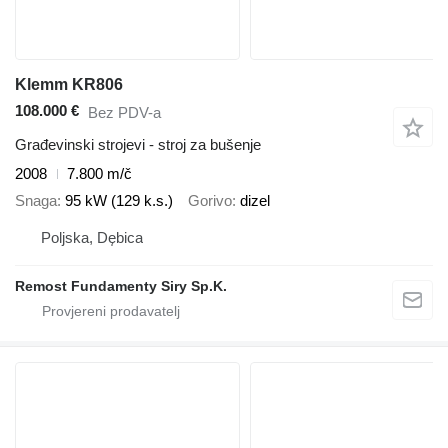
Klemm KR806
108.000 €
Bez PDV-a
Građevinski strojevi - stroj za bušenje
2008
7.800 m/č
Snaga
95 kW (129 k.s.)
Gorivo
dizel
Poljska, Dębica
Remost Fundamenty Siry Sp.K.