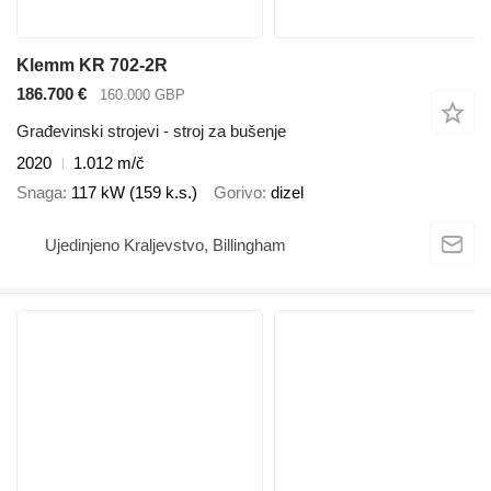
Klemm KR 702-2R
186.700 €
160.000 GBP
Građevinski strojevi - stroj za bušenje
2020
1.012 m/č
Snaga
117 kW (159 k.s.)
Gorivo
dizel
Ujedinjeno Kraljevstvo, Billingham