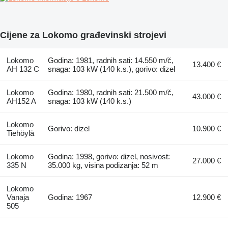
Cijene za Lokomo građevinski strojevi
Lokomo
Godina: 1981, radnih sati: 14.550 m/č,
13.400 €
AH 132 C
snaga: 103 kW (140 k.s.), gorivo: dizel
Lokomo
Godina: 1980, radnih sati: 21.500 m/č,
43.000 €
AH152 A
snaga: 103 kW (140 k.s.)
Lokomo
Gorivo: dizel
10.900 €
Tiehöylä
Lokomo
Godina: 1998, gorivo: dizel, nosivost:
27.000 €
335 N
35.000 kg, visina podizanja: 52 m
Lokomo
Vanaja
Godina: 1967
12.900 €
505