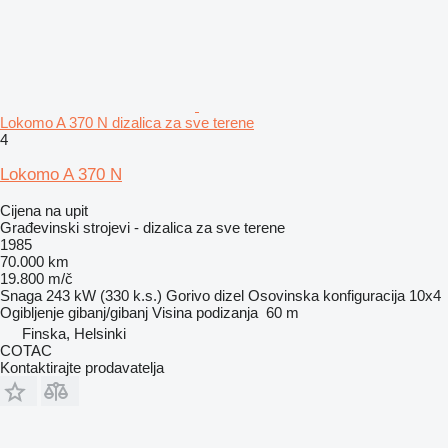
Lokomo A 370 N dizalica za sve terene
4
Lokomo A 370 N
Cijena na upit
Građevinski strojevi - dizalica za sve terene
1985
70.000 km
19.800 m/č
Snaga
243 kW (330 k.s.)
Gorivo
dizel
Osovinska konfiguracija
10x4
Ogibljenje
gibanj/gibanj
Visina podizanja
60 m
Finska, Helsinki
COTAC
Kontaktirajte prodavatelja