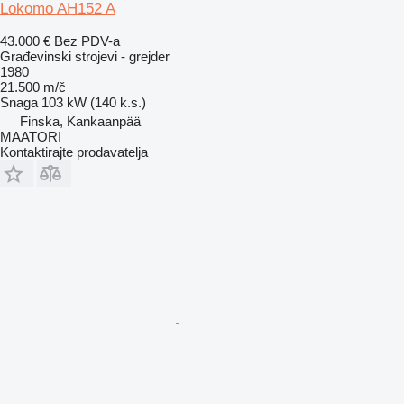
Lokomo AH152 A
43.000 €
Bez PDV-a
Građevinski strojevi - grejder
1980
21.500 m/č
Snaga
103 kW (140 k.s.)
Finska, Kankaanpää
MAATORI
Kontaktirajte prodavatelja