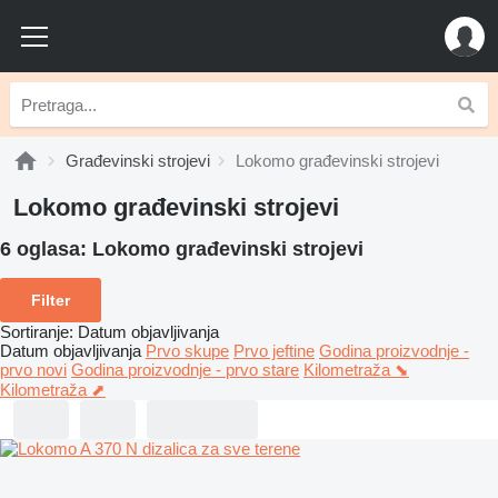
Građevinski strojevi
Lokomo građevinski strojevi
Lokomo građevinski strojevi
6 oglasa:
Lokomo građevinski strojevi
Filter
Sortiranje
:
Datum objavljivanja
Datum objavljivanja
Prvo skupe
Prvo jeftine
Godina proizvodnje -
prvo novi
Godina proizvodnje - prvo stare
Kilometraža ⬊
Kilometraža ⬈