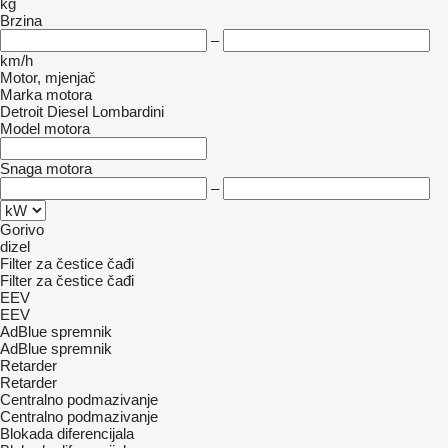
kg
Brzina
–
km/h
Motor, mjenjač
Marka motora
Detroit Diesel
Lombardini
Model motora
Snaga motora
–
Gorivo
dizel
Filter za čestice čađi
Filter za čestice čađi
EEV
EEV
AdBlue spremnik
AdBlue spremnik
Retarder
Retarder
Centralno podmazivanje
Centralno podmazivanje
Blokada diferencijala