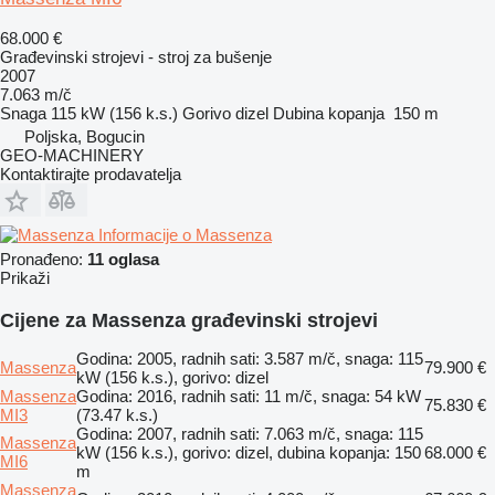
68.000 €
Građevinski strojevi - stroj za bušenje
2007
7.063 m/č
Snaga
115 kW (156 k.s.)
Gorivo
dizel
Dubina kopanja
150 m
Poljska, Bogucin
GEO-MACHINERY
Kontaktirajte prodavatelja
Informacije o Massenza
Pronađeno:
11 oglasa
Prikaži
Cijene za Massenza građevinski strojevi
Godina: 2005, radnih sati: 3.587 m/č, snaga: 115
Massenza
79.900 €
kW (156 k.s.), gorivo: dizel
Massenza
Godina: 2016, radnih sati: 11 m/č, snaga: 54 kW
75.830 €
MI3
(73.47 k.s.)
Godina: 2007, radnih sati: 7.063 m/č, snaga: 115
Massenza
kW (156 k.s.), gorivo: dizel, dubina kopanja: 150
68.000 €
MI6
m
Massenza