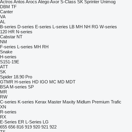
Actros
Antos
Arocs
Atego
Axor
S-Class
SK
Sprinter
Unimog
DBM
TF
Canter
VA
AL
B-series
D-series
E-series
L-series
LB
MH
NH
RG
W-series
120
HR
N-series
Cabstar
NT
NM
F-series
L-series
MH
RH
Snake
H-series
S151-19E
ATT
SK
Spider 18.90 Pro
GTMR
H-series
HD
IGO
MC
MD
MDT
BSA
M-series
SP
MR
RW
C-series
K-series
Kerax
Master
Maxity
Midlum
Premium
Trafic
XN
R-series
RX
E-Series
ER
L-Series
LG
655
656
816
919
920
921
922
TS