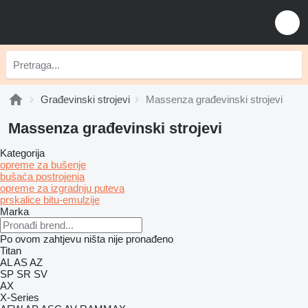
Građevinski strojevi
Massenza građevinski strojevi
Massenza građevinski strojevi
Kategorija
opreme za bušenje
bušaća postrojenja
opreme za izgradnju puteva
prskalice bitu-emulzije
Marka
Po ovom zahtjevu ništa nije pronađeno
Titan
AL
AS
AZ
SP
SR
SV
AX
X-Series