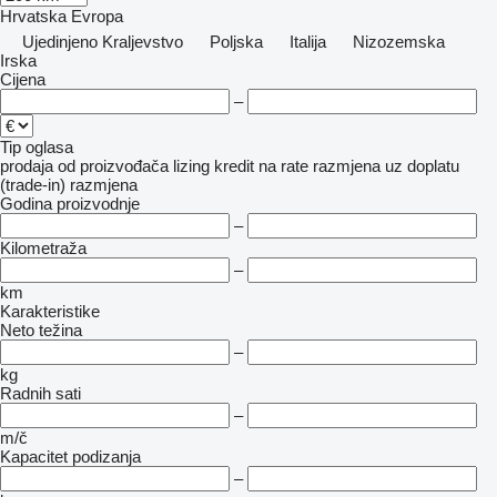
Hrvatska
Evropa
Ujedinjeno Kraljevstvo
Poljska
Italija
Nizozemska
Irska
Cijena
–
Tip oglasa
prodaja
od proizvođača
lizing
kredit
na rate
razmjena uz doplatu
(trade-in)
razmjena
Godina proizvodnje
–
Kilometraža
–
km
Karakteristike
Neto težina
–
kg
Radnih sati
–
m/č
Kapacitet podizanja
–