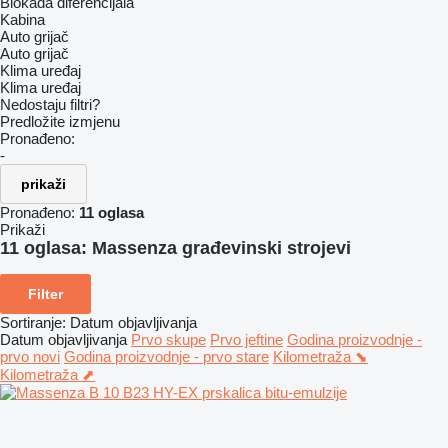
Blokada diferencijala
Kabina
Auto grijač
Auto grijač
Klima uređaj
Klima uređaj
Nedostaju filtri?
Predložite izmjenu
Pronađeno:
-
prikaži
Pronađeno:
11 oglasa
Prikaži
11 oglasa:
Massenza građevinski strojevi
Filter
Sortiranje
:
Datum objavljivanja
Datum objavljivanja
Prvo skupe
Prvo jeftine
Godina proizvodnje -
prvo novi
Godina proizvodnje - prvo stare
Kilometraža ⬊
Kilometraža ⬈