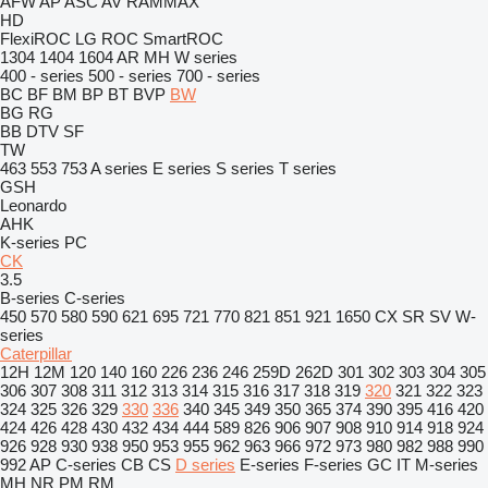
AFW
AP
ASC
AV
RAMMAX
HD
FlexiROC
LG
ROC
SmartROC
1304
1404
1604
AR
MH
W series
400 - series
500 - series
700 - series
BC
BF
BM
BP
BT
BVP
BW
BG
RG
BB
DTV
SF
TW
463
553
753
A series
E series
S series
T series
GSH
Leonardo
AHK
K-series
PC
CK
3.5
B-series
C-series
450
570
580
590
621
695
721
770
821
851
921
1650
CX
SR
SV
W-
series
Caterpillar
12H
12M
120
140
160
226
236
246
259D
262D
301
302
303
304
305
306
307
308
311
312
313
314
315
316
317
318
319
320
321
322
323
324
325
326
329
330
336
340
345
349
350
365
374
390
395
416
420
424
426
428
430
432
434
444
589
826
906
907
908
910
914
918
924
926
928
930
938
950
953
955
962
963
966
972
973
980
982
988
990
992
AP
C-series
CB
CS
D series
E-series
F-series
GC
IT
M-series
MH
NR
PM
RM