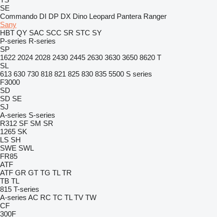
SE
Commando
DI
DP
DX
Dino
Leopard
Pantera
Ranger
Sany
HBT
QY
SAC
SCC
SR
STC
SY
P-series
R-series
SP
1622
2024
2028
2430
2445
2630
3630
3650
8620 T
SL
613
630
730
818
821
825
830
835
5500
S series
F3000
SD
SD
SE
SJ
A-series
S-series
R312
SF
SM
SR
1265
SK
LS
SH
SWE
SWL
FR85
ATF
ATF
GR
GT
TG
TL
TR
TB
TL
815
T-series
A-series
AC
RC
TC
TL
TV
TW
CF
300F