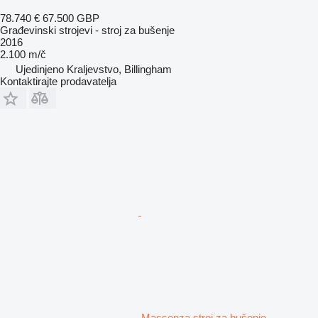
78.740 €
67.500 GBP
Građevinski strojevi - stroj za bušenje
2016
2.100 m/č
Ujedinjeno Kraljevstvo, Billingham
Kontaktirajte prodavatelja
Massenza stroj za bušenje