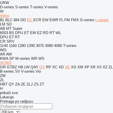
URW
D-series
S-series
T-series
V-series
W
Volvo
BL
BLC
BM
DD
EC
ECR
EW
EWR
FL
FM
FMX
G-series
L-series
LM
SD
AB
MT
Super
6003
BS
DPU
ET
EW
EZ
RD
RT
WL
DPU
ET
RT
CR
SRV
1140
1160
1280
1390
3070
3080
4080
T-series
WG
AR
AW
KMA
SP
W-series
WR
WS
XCMG
GR
GTBZ
HB
LW
QAY
QY
RP
XC
XD
XE
XG
XM
XP
XR
XS
XZ
ZL
B-series
SV
V-series
Vio
ZM
ZL
HBT
QY
ZA
ZE
ZLJ
ZS
ZT
H
prikaži sve
Lokacija
Pretraga po radijusu