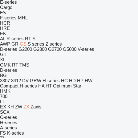
E-series
Cargo
FS
F-series
MHL
HCR
HRE
EK
AL
R-series
RT
SL
AWP
GR
GS
S series
Z series
D-series
G2200
G2300
G2700
G5000
V-series
GT
XL
GMK
RT
TMS
D-series
BG
3307
3412
DV
GRW
H-series
HC
HD
HP
HW
Compact
H-series
HA
HT
Optimum
Star
HMK
700
LL
EX
KH
ZW
ZX
Zaxis
SCX
C-series
H-series
A-series
FS
K-series