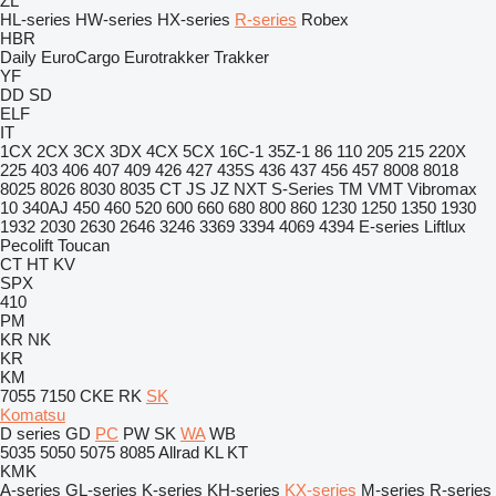
ZL
HL-series
HW-series
HX-series
R-series
Robex
HBR
Daily
EuroCargo
Eurotrakker
Trakker
YF
DD
SD
ELF
IT
1CX
2CX
3CX
3DX
4CX
5CX
16C-1
35Z-1
86
110
205
215
220X
225
403
406
407
409
426
427
435S
436
437
456
457
8008
8018
8025
8026
8030
8035
CT
JS
JZ
NXT
S-Series
TM
VMT
Vibromax
10
340AJ
450
460
520
600
660
680
800
860
1230
1250
1350
1930
1932
2030
2630
2646
3246
3369
3394
4069
4394
E-series
Liftlux
Pecolift
Toucan
CT
HT
KV
SPX
410
PM
KR
NK
KR
KM
7055
7150
CKE
RK
SK
Komatsu
D series
GD
PC
PW
SK
WA
WB
5035
5050
5075
8085
Allrad
KL
KT
KMK
A-series
GL-series
K-series
KH-series
KX-series
M-series
R-series