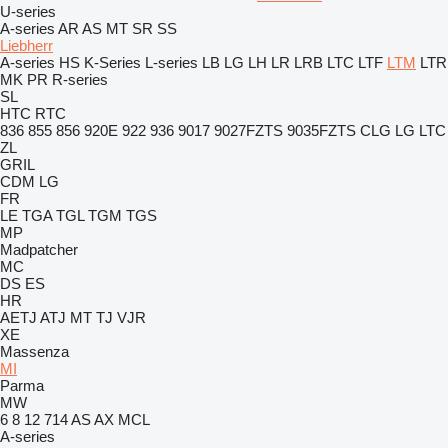
U-series
A-series
AR
AS
MT
SR
SS
Liebherr
A-series
HS
K-Series
L-series
LB
LG
LH
LR
LRB
LTC
LTF
LTM
LTR
MK
PR
R-series
SL
HTC
RTC
836
855
856
920E
922
936
9017
9027FZTS
9035FZTS
CLG
LG
LTC
ZL
GRIL
CDM
LG
FR
LE
TGA
TGL
TGM
TGS
MP
Madpatcher
MC
DS
ES
HR
AETJ
ATJ
MT
TJ
VJR
XE
Massenza
MI
Parma
MW
6
8
12
714
AS
AX
MCL
A-series