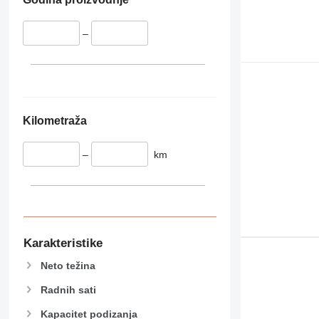
914
920
–
924
926
928
930
938
Kilometraža
950
953
–
km
962
963
966
972
980
982
Karakteristike
AP
Neto težina
CB
Radnih sati
CD
CS
Kapacitet podizanja