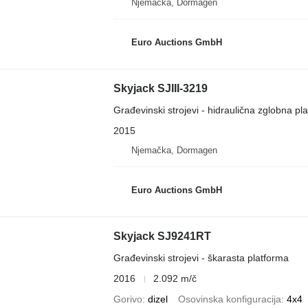
Njemačka, Dormagen
Euro Auctions GmbH
Skyjack SJIII-3219
Građevinski strojevi - hidraulična zglobna pl
2015
Njemačka, Dormagen
Euro Auctions GmbH
Skyjack SJ9241RT
Građevinski strojevi - škarasta platforma
2016
2.092 m/č
Gorivo
dizel
Osovinska konfiguracija
4x4