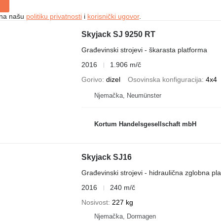
e na našu
politiku privatnosti
i
korisnički ugovor
.
Skyjack SJ 9250 RT
Građevinski strojevi - škarasta platforma
2016
1.906 m/č
Gorivo
dizel
Osovinska konfiguracija
4x4
Njemačka, Neumünster
Kortum Handelsgesellschaft mbH
Skyjack SJ16
Građevinski strojevi - hidraulična zglobna pl
2016
240 m/č
Nosivost
227 kg
Njemačka, Dormagen