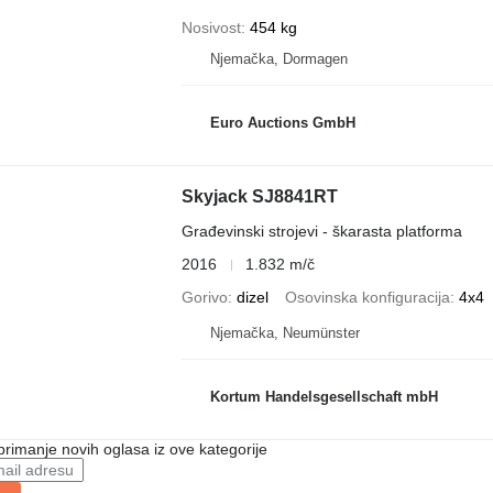
Nosivost
454 kg
Njemačka, Dormagen
Euro Auctions GmbH
Skyjack SJ8841RT
Građevinski strojevi - škarasta platforma
2016
1.832 m/č
Gorivo
dizel
Osovinska konfiguracija
4x4
Njemačka, Neumünster
Kortum Handelsgesellschaft mbH
 primanje novih oglasa iz ove kategorije