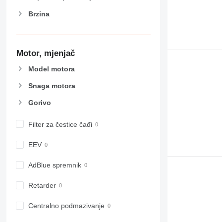
D series
Brzina
E-series
F-series
GC
Motor, mjenjač
M-series
MH
Model motora
NR
Snaga motora
PM
Gorivo
Filter za čestice čađi
EEV
AdBlue spremnik
Retarder
Centralno podmazivanje