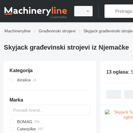
Machineryline
Građevinski strojevi
Skyjack građevinski strojev
Skyjack građevinski strojevi iz Njemačke
Kategorija
13 oglasa:
S
dizalice
hidraulične zglobne platforme
škaraste platforme
Marka
BOMAG
Puma
Mobilram
AL
RM
A-Series
AFW
ROC
140W
200 - series
Caterpillar
Titan
AS
SP
X-Series
ASC
SmartROC
150W
400 - series
BC
BC
T46
SF
TW
463
GSH
FHS
AHK
TRACCESS
CK
C-series
321