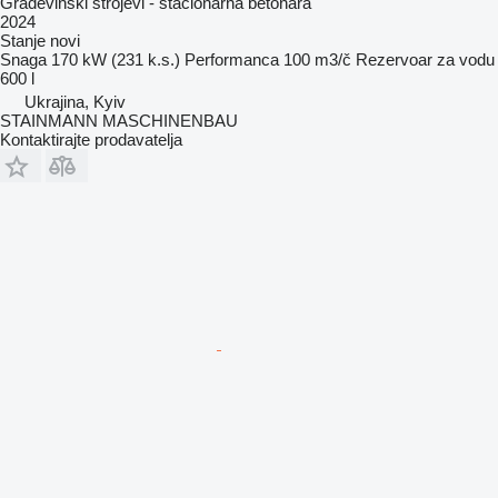
Građevinski strojevi - stacionarna betonara
2024
Stanje
novi
Snaga
170 kW (231 k.s.)
Performanca
100 m3/č
Rezervoar za vodu
600 l
Ukrajina, Kyiv
STAINMANN MASCHINENBAU
Kontaktirajte prodavatelja