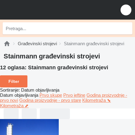
Građevinski strojevi
Stainmann građevinski strojevi
Stainmann građevinski strojevi
12 oglasa:
Stainmann građevinski strojevi
Filter
Sortiranje
:
Datum objavljivanja
Datum objavljivanja
Prvo skupe
Prvo jeftine
Godina proizvodnje -
prvo novi
Godina proizvodnje - prvo stare
Kilometraža ⬊
Kilometraža ⬈