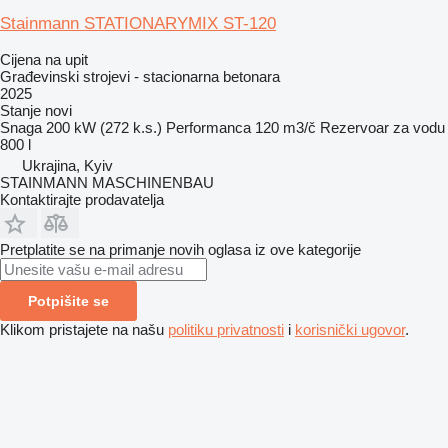
Stainmann STATIONARYMIX ST-120
Cijena na upit
Građevinski strojevi - stacionarna betonara
2025
Stanje
novi
Snaga
200 kW (272 k.s.)
Performanca
120 m3/č
Rezervoar za vodu
800 l
Ukrajina, Kyiv
STAINMANN MASCHINENBAU
Kontaktirajte prodavatelja
Pretplatite se na primanje novih oglasa iz ove kategorije
Potpišite se
Klikom pristajete na našu
politiku privatnosti
i
korisnički ugovor
.