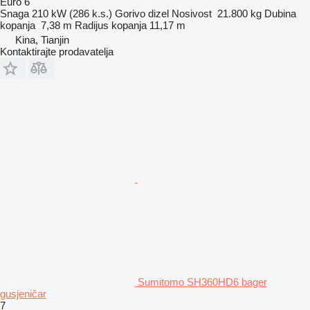
Euro 6
Snaga
210 kW (286 k.s.)
Gorivo
dizel
Nosivost
21.800 kg
Dubina
kopanja
7,38 m
Radijus kopanja
11,17 m
Kina, Tianjin
Kontaktirajte prodavatelja
Sumitomo SH360HD6 bager
gusjeničar
7