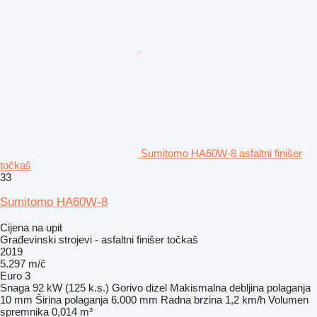
Sumitomo HA60W-8 asfaltni finišer
točkaš
33
Sumitomo HA60W-8
Cijena na upit
Građevinski strojevi - asfaltni finišer točkaš
2019
5.297 m/č
Euro 3
Snaga
92 kW (125 k.s.)
Gorivo
dizel
Makismalna debljina polaganja
10 mm
Širina polaganja
6.000 mm
Radna brzina
1,2 km/h
Volumen
spremnika
0,014 m³