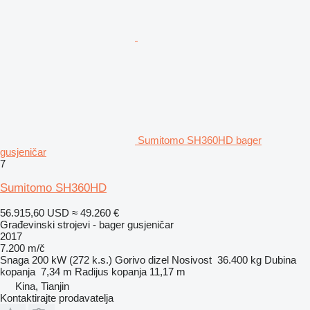
Sumitomo SH360HD bager
gusjeničar
7
Sumitomo SH360HD
56.915,60 USD
≈ 49.260 €
Građevinski strojevi - bager gusjeničar
2017
7.200 m/č
Snaga
200 kW (272 k.s.)
Gorivo
dizel
Nosivost
36.400 kg
Dubina
kopanja
7,34 m
Radijus kopanja
11,17 m
Kina, Tianjin
Kontaktirajte prodavatelja