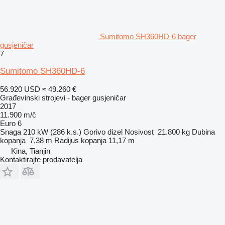
Sumitomo SH360HD-6 bager
gusjeničar
7
Sumitomo SH360HD-6
56.920 USD
≈ 49.260 €
Građevinski strojevi - bager gusjeničar
2017
11.900 m/č
Euro 6
Snaga
210 kW (286 k.s.)
Gorivo
dizel
Nosivost
21.800 kg
Dubina
kopanja
7,38 m
Radijus kopanja
11,17 m
Kina, Tianjin
Kontaktirajte prodavatelja