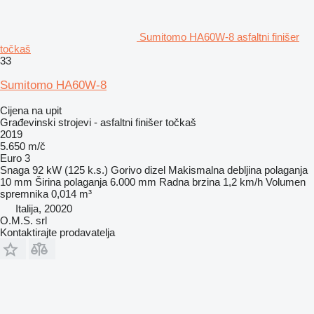
Sumitomo HA60W-8 asfaltni finišer
točkaš
33
Sumitomo HA60W-8
Cijena na upit
Građevinski strojevi - asfaltni finišer točkaš
2019
5.650 m/č
Euro 3
Snaga
92 kW (125 k.s.)
Gorivo
dizel
Makismalna debljina polaganja
10 mm
Širina polaganja
6.000 mm
Radna brzina
1,2 km/h
Volumen
spremnika
0,014 m³
Italija, 20020
O.M.S. srl
Kontaktirajte prodavatelja