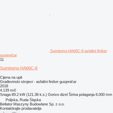
Sumitomo HA60C-8 asfaltni finišer
gusjeničar
11
Sumitomo HA60C-8
Cijena na upit
Građevinski strojevi - asfaltni finišer gusjeničar
2018
4.139 m/č
Snaga
89.2 kW (121.36 k.s.)
Gorivo
dizel
Širina polaganja
6.000 mm
Poljska, Ruda Śląska
Bellator Maszyny Budowlane Sp. z o.o.
Kontaktirajte prodavatelja