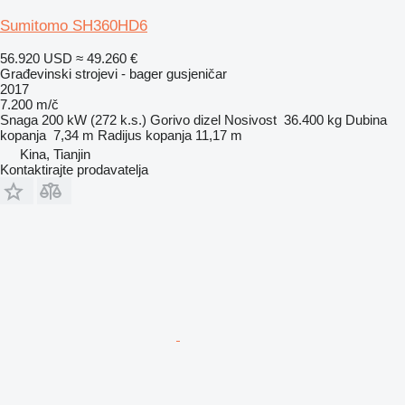
Sumitomo SH360HD6
56.920 USD
≈ 49.260 €
Građevinski strojevi - bager gusjeničar
2017
7.200 m/č
Snaga
200 kW (272 k.s.)
Gorivo
dizel
Nosivost
36.400 kg
Dubina
kopanja
7,34 m
Radijus kopanja
11,17 m
Kina, Tianjin
Kontaktirajte prodavatelja