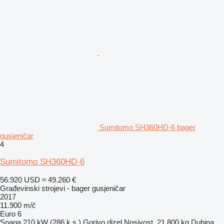
Sumitomo SH360HD-6 bager
gusjeničar
4
Sumitomo SH360HD-6
56.920 USD
≈ 49.260 €
Građevinski strojevi - bager gusjeničar
2017
11.900 m/č
Euro 6
Snaga
210 kW (286 k.s.)
Gorivo
dizel
Nosivost
21.800 kg
Dubina