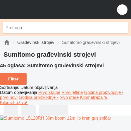
Građevinski strojevi
Sumitomo građevinski strojevi
Sumitomo građevinski strojevi
45 oglasa:
Sumitomo građevinski strojevi
Filter
Sortiranje
:
Datum objavljivanja
Datum objavljivanja
Prvo skupe
Prvo jeftine
Godina proizvodnje -
prvo novi
Godina proizvodnje - prvo stare
Kilometraža ⬊
Kilometraža ⬈