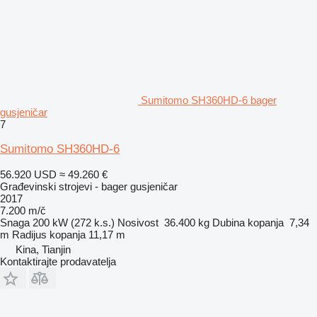
Sumitomo SH360HD-6 bager
gusjeničar
7
Sumitomo SH360HD-6
56.920 USD
≈ 49.260 €
Građevinski strojevi - bager gusjeničar
2017
7.200 m/č
Snaga
200 kW (272 k.s.)
Nosivost
36.400 kg
Dubina kopanja
7,34
m
Radijus kopanja
11,17 m
Kina, Tianjin
Kontaktirajte prodavatelja