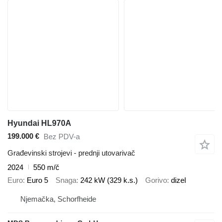
Hyundai HL970A
199.000 €
Bez PDV-a
Građevinski strojevi - prednji utovarivač
2024
550 m/č
Euro
Euro 5
Snaga
242 kW (329 k.s.)
Gorivo
dizel
Njemačka, Schorfheide