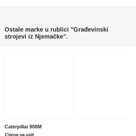
Ostale marke u rublici "Građevinski
strojevi iz Njemačke".
Caterpillar 908M
Cijena na upit