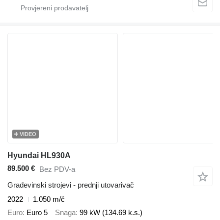
VIDEO
Hyundai HL930A
89.500 €
Bez PDV-a
Građevinski strojevi - prednji utovarivač
2022
1.050 m/č
Euro
Euro 5
Snaga
99 kW (134.69 k.s.)