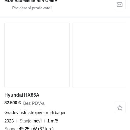
MDS Baumaschinen GmbH
Hyundai HX85A
82.500 €
Bez PDV-a
Građevinski strojevi - midi bager
2023
Stanje
novi
1 m/č
Snaga
49.25 kW (67 k.s.)