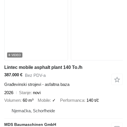
VIDEO
Lintec mobile asphalt plant 140 To./h
387.000 €
Bez PDV-a
Građevinski strojevi - asfaltna baza
2026
Stanje
novi
Volumen
60 m³
Mobile
✓
Performanca
140 t/č
Njemačka, Schorfheide
MDS Baumaschinen GmbH