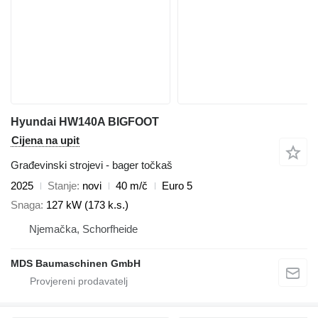
Hyundai HW140A BIGFOOT
Cijena na upit
Građevinski strojevi - bager točkaš
2025
Stanje
novi
40 m/č
Euro 5
Snaga
127 kW (173 k.s.)
Njemačka, Schorfheide
MDS Baumaschinen GmbH