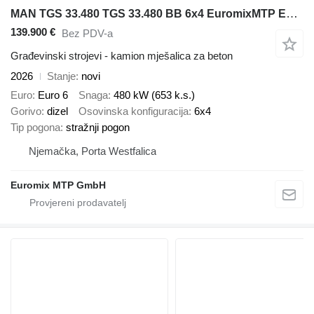
MAN TGS 33.480 TGS 33.480 BB 6x4 EuromixMTP EM 7 L
139.900 €
Bez PDV-a
Građevinski strojevi - kamion mješalica za beton
2026
Stanje
novi
Euro
Euro 6
Snaga
480 kW (653 k.s.)
Gorivo
dizel
Osovinska konfiguracija
6x4
Tip pogona
stražnji pogon
Njemačka, Porta Westfalica
Euromix MTP GmbH