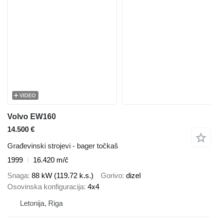
VIDEO
Volvo EW160
14.500 €
Građevinski strojevi - bager točkaš
1999
16.420 m/č
Snaga
88 kW (119.72 k.s.)
Gorivo
dizel
Osovinska konfiguracija
4x4
Letonija, Riga