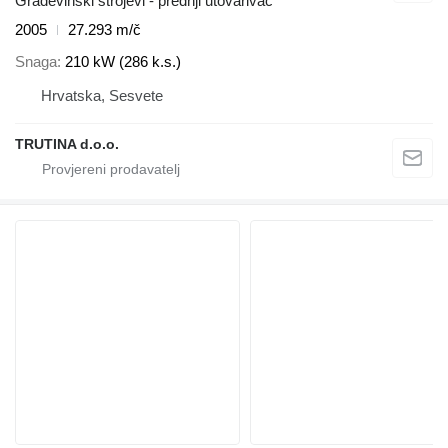
Građevinski strojevi - prednji utovarivač
2005
27.293 m/č
Snaga
210 kW (286 k.s.)
Hrvatska, Sesvete
TRUTINA d.o.o.