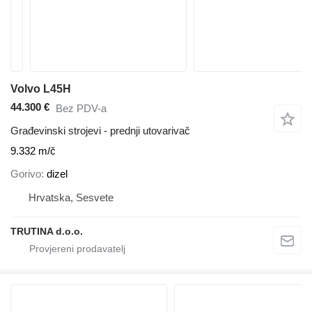
Volvo L45H
44.300 €
Bez PDV-a
Građevinski strojevi - prednji utovarivač
9.332 m/č
Gorivo
dizel
Hrvatska, Sesvete
TRUTINA d.o.o.