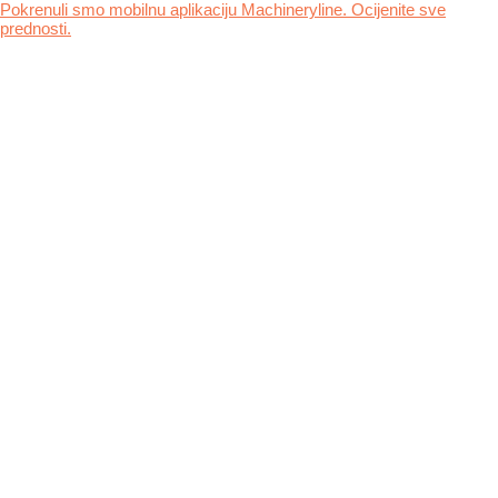
Pokrenuli smo mobilnu aplikaciju Machineryline. Ocijenite sve
prednosti.