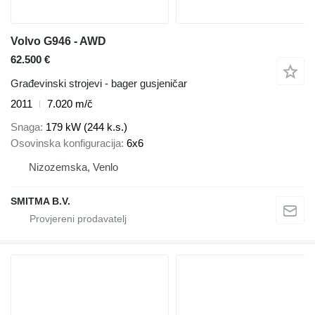
Volvo G946 - AWD
62.500 €
Građevinski strojevi - bager gusjeničar
2011
7.020 m/č
Snaga
179 kW (244 k.s.)
Osovinska konfiguracija
6x6
Nizozemska, Venlo
SMITMA B.V.