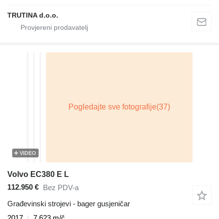
TRUTINA d.o.o.
VIDEO
Volvo EC380 E L
112.950 €
Bez PDV-a
Građevinski strojevi - bager gusjeničar
2017
7.623 m/č