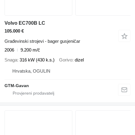
Volvo EC700B LC
105.000 €
Građevinski strojevi - bager gusjeničar
2006
9.200 m/č
Snaga
316 kW (430 k.s.)
Gorivo
dizel
Hrvatska, OGULIN
GTM-Gavan