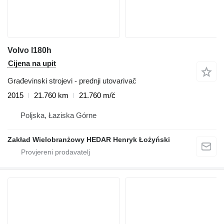
Volvo l180h
Cijena na upit
Građevinski strojevi - prednji utovarivač
2015
21.760 km
21.760 m/č
Poljska, Łaziska Górne
Zakład Wielobranżowy HEDAR Henryk Łożyński