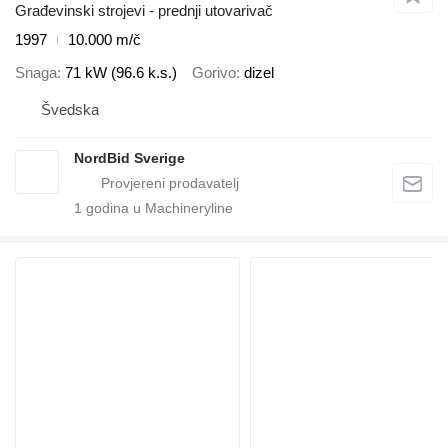
Građevinski strojevi - prednji utovarivač
1997
10.000 m/č
Snaga
71 kW (96.6 k.s.)
Gorivo
dizel
Švedska
NordBid Sverige
1
godina u Machineryline