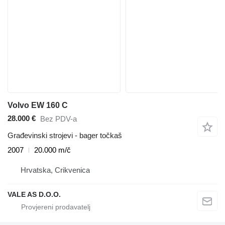
Volvo EW 160 C
28.000 €
Bez PDV-a
Građevinski strojevi - bager točkaš
2007
20.000 m/č
Hrvatska, Crikvenica
VALE AS D.O.O.