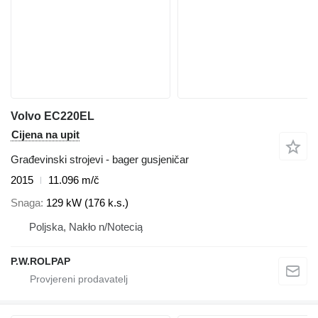
Volvo EC220EL
Cijena na upit
Građevinski strojevi - bager gusjeničar
2015
11.096 m/č
Snaga
129 kW (176 k.s.)
Poljska, Nakło n/Notecią
P.W.ROLPAP