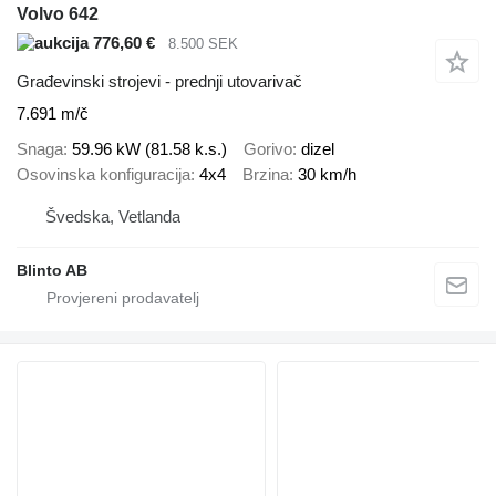
Volvo 642
776,60 €
8.500 SEK
Građevinski strojevi - prednji utovarivač
7.691 m/č
Snaga
59.96 kW (81.58 k.s.)
Gorivo
dizel
Osovinska konfiguracija
4x4
Brzina
30 km/h
Švedska, Vetlanda
Blinto AB