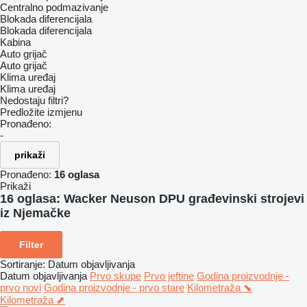
Centralno podmazivanje
Blokada diferencijala
Blokada diferencijala
Kabina
Auto grijač
Auto grijač
Klima uređaj
Klima uređaj
Nedostaju filtri?
Predložite izmjenu
Pronađeno:
-
prikaži
Pronađeno:
16 oglasa
Prikaži
16 oglasa:
Wacker Neuson DPU građevinski strojevi
iz Njemačke
Filter
Sortiranje
:
Datum objavljivanja
Datum objavljivanja
Prvo skupe
Prvo jeftine
Godina proizvodnje -
prvo novi
Godina proizvodnje - prvo stare
Kilometraža ⬊
Kilometraža ⬈