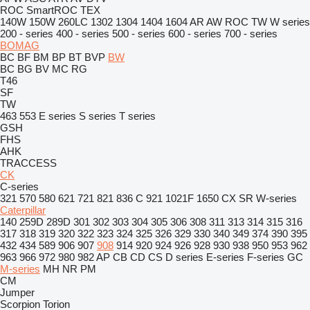
ROC
SmartROC
TEX
140W
150W
260LC
1302
1304
1404
1604
AR
AW
ROC
TW
W series
200 - series
400 - series
500 - series
600 - series
700 - series
BOMAG
BC
BF
BM
BP
BT
BVP
BW
BC
BG
BV
MC
RG
T46
SF
TW
463
553
E series
S series
T series
GSH
FHS
AHK
TRACCESS
CK
C-series
321
570
580
621
721
821
836 C
921
1021F
1650
CX
SR
W-series
Caterpillar
140
259D
289D
301
302
303
304
305
306
308
311
313
314
315
316
317
318
319
320
322
323
324
325
326
329
330
340
349
374
390
395
432
434
589
906
907
908
914
920
924
926
928
930
938
950
953
962
963
966
972
980
982
AP
CB
CD
CS
D series
E-series
F-series
GC
M-series
MH
NR
PM
CM
Jumper
Scorpion
Torion