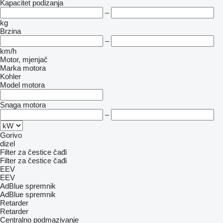
Kapacitet podizanja
–
kg
Brzina
–
km/h
Motor, mjenjač
Marka motora
Kohler
Model motora
Snaga motora
–
Gorivo
dizel
Filter za čestice čađi
Filter za čestice čađi
EEV
EEV
AdBlue spremnik
AdBlue spremnik
Retarder
Retarder
Centralno podmazivanje