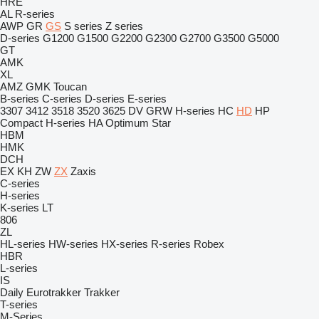
HRE
AL
R-series
AWP
GR
GS
S series
Z series
D-series
G1200
G1500
G2200
G2300
G2700
G3500
G5000
GT
AMK
XL
AMZ
GMK
Toucan
B-series
C-series
D-series
E-series
3307
3412
3518
3520
3625
DV
GRW
H-series
HC
HD
HP
Compact
H-series
HA
Optimum
Star
HBM
HMK
DCH
EX
KH
ZW
ZX
Zaxis
C-series
H-series
K-series
LT
806
ZL
HL-series
HW-series
HX-series
R-series
Robex
HBR
L-series
IS
Daily
Eurotrakker
Trakker
T-series
M-Series