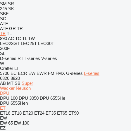
SM
SR
345
SK
SBF
SC
ATF
ATF
GR
TR
TB
TL
890
AC
TC
TL
TW
LEO23GT
LEO25T
LEO30T
300F
SL
D-series
RT
T-series
V-series
W
Crafter
LT
9700
EC
ECR
EW
EWR
FM
FMX
G-series
L-series
6820
8820
AB
MT
SB
Super
Wacker Neuson
DPU
DPU 100
DPU 3050
DPU 6555He
DPU 6555Heh
ET
ET16
ET18
ET20
ET24
ET35
ET65
ET90
EW
EW 65
EW 100
EZ