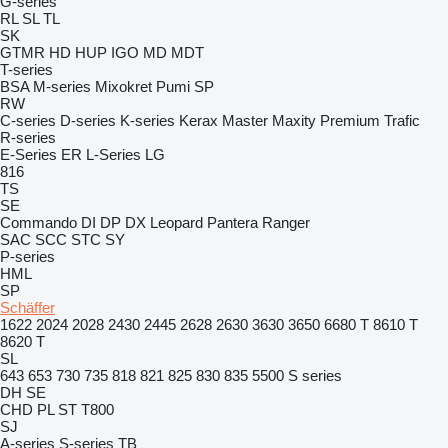
G-series
RL
SL
TL
SK
GTMR
HD
HUP
IGO
MD
MDT
T-series
BSA
M-series
Mixokret
Pumi
SP
RW
C-series
D-series
K-series
Kerax
Master
Maxity
Premium
Trafic
R-series
E-Series
ER
L-Series
LG
816
TS
SE
Commando
DI
DP
DX
Leopard
Pantera
Ranger
SAC
SCC
STC
SY
P-series
HML
SP
Schäffer
1622
2024
2028
2430
2445
2628
2630
3630
3650
6680 T
8610 T
8620 T
SL
643
653
730
735
818
821
825
830
835
5500
S series
DH
SE
CHD
PL
ST
T800
SJ
A-series
S-series
TB