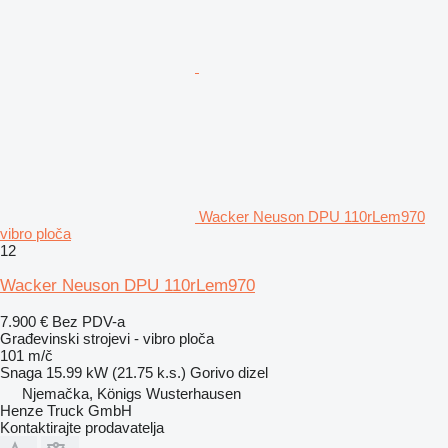
Wacker Neuson DPU 110rLem970
vibro ploča
12
Wacker Neuson DPU 110rLem970
7.900 €
Bez PDV-a
Građevinski strojevi - vibro ploča
101 m/č
Snaga
15.99 kW (21.75 k.s.)
Gorivo
dizel
Njemačka, Königs Wusterhausen
Henze Truck GmbH
Kontaktirajte prodavatelja