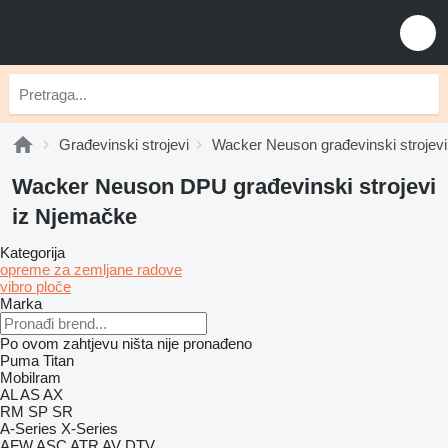
Građevinski strojevi
Wacker Neuson građevinski strojevi
Wacker Neuson DPU građevinski strojevi
iz Njemačke
Kategorija
opreme za zemljane radove
vibro ploče
Marka
Po ovom zahtjevu ništa nije pronađeno
Puma
Titan
Mobilram
AL
AS
AX
RM
SP
SR
A-Series
X-Series
AFW
ASC
ATR
AV
DTV