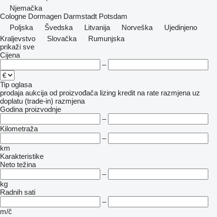
Njemačka
Cologne
Dormagen
Darmstadt
Potsdam
Poljska
Švedska
Litvanija
Norveška
Ujedinjeno
Kraljevstvo
Slovačka
Rumunjska
prikaži sve
Cijena
–
Tip oglasa
prodaja
aukcija
od proizvođača
lizing
kredit
na rate
razmjena uz
doplatu (trade-in)
razmjena
Godina proizvodnje
–
Kilometraža
–
km
Karakteristike
Neto težina
–
kg
Radnih sati
–
m/č