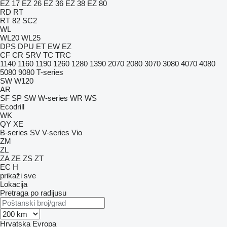
EZ 17
EZ 26
EZ 36
EZ 38
EZ 80
RD
RT
RT 82 SC2
WL
WL20
WL25
DPS
DPU
ET
EW
EZ
CF
CR
SRV
TC
TRC
1140
1160
1190
1260
1280
1390
2070
2080
3070
3080
4070
4080
5080
9080
T-series
SW
W120
AR
SF
SP
SW
W-series
WR
WS
Ecodrill
WK
QY
XE
B-series
SV
V-series
Vio
ZM
ZL
ZA
ZE
ZS
ZT
EC
H
prikaži sve
Lokacija
Pretraga po radijusu
Hrvatska
Evropa