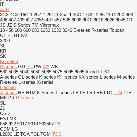
IT
JCB
3CX
4CX
16C-1
25Z-1
26C-1
35Z-1
36C-1
60C-2
86
110
220X
403
406
407
409
427
435S
437
457
535
8008
8010
8018
8026
8045
CT
JS
JZ
S-Series
TM
Vibromax
10
450
600
660
680
1250
1930
3246
E-series
R-series
Toucan
CT
EL
HT
KV
3200
SL
KR
SK
Komatsu
D series
GD
PC
PW
WA
WB
580
5035
5040
5050
5065
5075
5095
8085
Allrad
KL
KT
A-series
GL-series
K-series
KH-series
KX-series
L-series
M-series
R-series
U-series
X-series
Liebherr
A-series
HS
HTM
K-Series
L-series
LB
LH
LR
LRB
LTC
LTM
LTR
MK
PR
R-series
SL
21
CSD
FS
LMK
856
922
9017
9018
9035FZTS
CDM
LG
L2000
LE
TGA
TGL
TGM
TGS