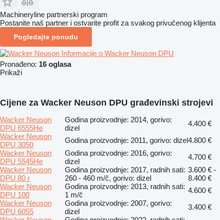
Machineryline partnerski program
Postanite naš partner i ostvarite profit za svakog privučenog klijenta
Pogledajte ponudu
Informacije o Wacker Neuson DPU
Pronađeno:
16 oglasa
Prikaži
Cijene za Wacker Neuson DPU građevinski strojevi
Wacker Neuson
Godina proizvodnje: 2014, gorivo:
4.400 €
DPU 6555He
dizel
Wacker Neuson
Godina proizvodnje: 2011, gorivo: dizel
4.800 €
DPU 3050
Wacker Neuson
Godina proizvodnje: 2016, gorivo:
4.700 €
DPU 5545He
dizel
Wacker Neuson
Godina proizvodnje: 2017, radnih sati:
3.600 € -
DPU 80 r
260 - 460 m/č, gorivo: dizel
8.400 €
Wacker Neuson
Godina proizvodnje: 2013, radnih sati:
4.600 €
DPU 100
1 m/č
Wacker Neuson
Godina proizvodnje: 2007, gorivo:
3.400 €
DPU 6055
dizel
Wacker Neuson
Godina proizvodnje: 2022, radnih sati: