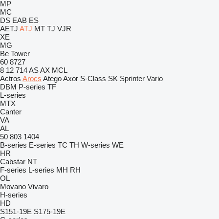
MP
MC
DS
EAB
ES
AETJ
ATJ
MT
TJ
VJR
XE
MG
Be Tower
60
8727
8
12
714
AS
AX
MCL
Actros
Arocs
Atego
Axor
S-Class
SK
Sprinter
Vario
DBM
P-series
TF
L-series
MTX
Canter
VA
AL
50
803
1404
B-series
E-series
TC
TH
W-series
WE
HR
Cabstar
NT
F-series
L-series
MH
RH
OL
Movano
Vivaro
H-series
HD
S151-19E
S175-19E