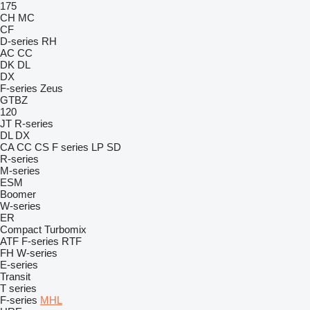
175
CH
MC
CF
D-series
RH
AC
CC
DK
DL
DX
F-series
Zeus
GTBZ
120
JT
R-series
DL
DX
CA
CC
CS
F series
LP
SD
R-series
M-series
ESM
Boomer
W-series
ER
Compact
Turbomix
ATF
F-series
RTF
FH
W-series
E-series
Transit
T series
F-series
MHL