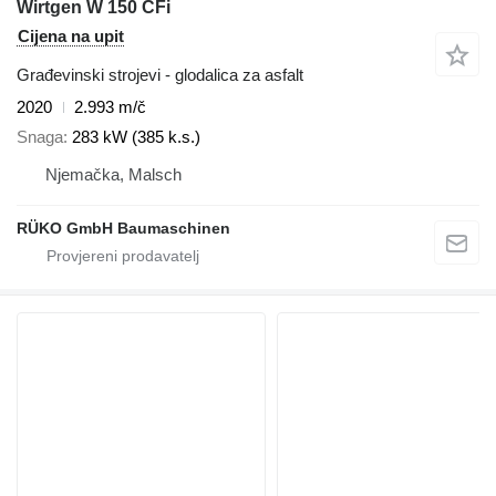
Wirtgen W 150 CFi
Cijena na upit
Građevinski strojevi - glodalica za asfalt
2020
2.993 m/č
Snaga
283 kW (385 k.s.)
Njemačka, Malsch
RÜKO GmbH Baumaschinen