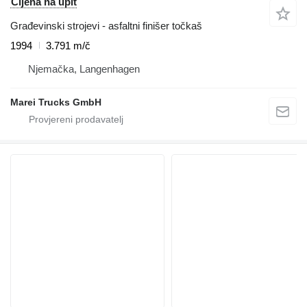
Cijena na upit
Građevinski strojevi - asfaltni finišer točkaš
1994
3.791 m/č
Njemačka, Langenhagen
Marei Trucks GmbH