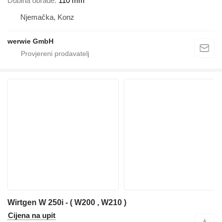
Dubina obrade
110 mm
Njemačka, Konz
werwie GmbH
Wirtgen W 250i - ( W200 , W210 )
Cijena na upit