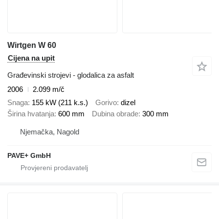
Wirtgen W 60
Cijena na upit
Građevinski strojevi - glodalica za asfalt
2006
2.099 m/č
Snaga
155 kW (211 k.s.)
Gorivo
dizel
Širina hvatanja
600 mm
Dubina obrade
300 mm
Njemačka, Nagold
PAVE+ GmbH