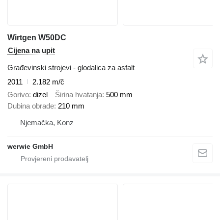
Wirtgen W50DC
Cijena na upit
Građevinski strojevi - glodalica za asfalt
2011
2.182 m/č
Gorivo
dizel
Širina hvatanja
500 mm
Dubina obrade
210 mm
Njemačka, Konz
werwie GmbH