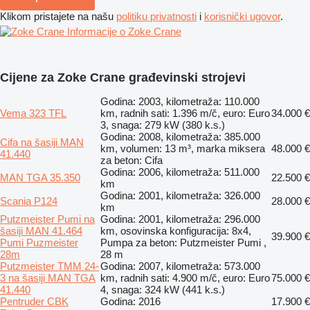
Klikom pristajete na našu
politiku privatnosti
i
korisnički ugovor
.
Informacije o Zoke Crane
Cijene za Zoke Crane građevinski strojevi
Godina: 2003, kilometraža: 110.000
Vema 323 TFL
km, radnih sati: 1.396 m/č, euro: Euro
34.000 €
3, snaga: 279 kW (380 k.s.)
Godina: 2008, kilometraža: 385.000
Cifa na šasiji MAN
km, volumen: 13 m³, marka miksera
48.000 €
41.440
za beton: Cifa
Godina: 2006, kilometraža: 511.000
MAN TGA 35.350
22.500 €
km
Godina: 2001, kilometraža: 326.000
Scania P124
28.000 €
km
Putzmeister Pumi na
Godina: 2001, kilometraža: 296.000
šasiji MAN 41.464
km, osovinska konfiguracija: 8x4,
39.900 €
Pumi Puzmeister
Pumpa za beton: Putzmeister Pumi ,
28m
28 m
Putzmeister TMM 24-
Godina: 2007, kilometraža: 573.000
3 na šasiji MAN TGA
km, radnih sati: 4.900 m/č, euro: Euro
75.000 €
41.440
4, snaga: 324 kW (441 k.s.)
Pentruder CBK
Godina: 2016
17.900 €