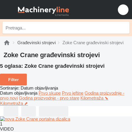
Građevinski strojevi
Zoke Crane građevinski strojevi
Zoke Crane građevinski strojevi
5 oglasa:
Zoke Crane građevinski strojevi
Filter
Sortiranje
:
Datum objavljivanja
Datum objavljivanja
Prvo skupe
Prvo jeftine
Godina proizvodnje -
prvo novi
Godina proizvodnje - prvo stare
Kilometraža ⬊
Kilometraža ⬈
1
VIDEO