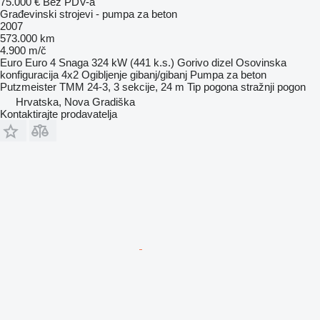
75.000 €
Bez PDV-a
Građevinski strojevi - pumpa za beton
2007
573.000 km
4.900 m/č
Euro
Euro 4
Snaga
324 kW (441 k.s.)
Gorivo
dizel
Osovinska
konfiguracija
4x2
Ogibljenje
gibanj/gibanj
Pumpa za beton
Putzmeister TMM 24-3, 3 sekcije, 24 m
Tip pogona
stražnji pogon
Hrvatska, Nova Gradiška
Kontaktirajte prodavatelja