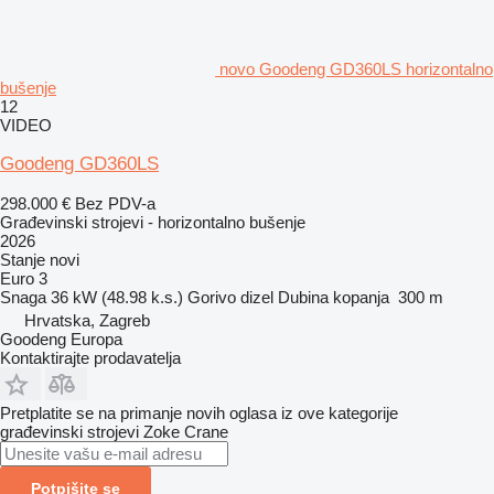
novo Goodeng GD360LS horizontalno
bušenje
12
VIDEO
Goodeng GD360LS
298.000 €
Bez PDV-a
Građevinski strojevi - horizontalno bušenje
2026
Stanje
novi
Euro 3
Snaga
36 kW (48.98 k.s.)
Gorivo
dizel
Dubina kopanja
300 m
Hrvatska, Zagreb
Goodeng Europa
Kontaktirajte prodavatelja
Pretplatite se na primanje novih oglasa iz ove kategorije
građevinski strojevi
Zoke Crane
Potpišite se