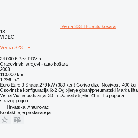
Vema 323 TFL auto košara
13
VIDEO
Vema 323 TFL
34.000 €
Bez PDV-a
Građevinski strojevi - auto košara
2003
110.000 km
1.396 m/č
Euro
Euro 3
Snaga
279 kW (380 k.s.)
Gorivo
dizel
Nosivost
400 kg
Osovinska konfiguracija
6x2
Ogibljenje
gibanj/pneumatski
Marka lifta
Vema
Visina podizanja
30 m
Dohvat strijele
21 m
Tip pogona
stražnji pogon
Hrvatska, Antunovac
Kontaktirajte prodavatelja