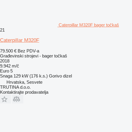
Caterpillar M320F bager točkaš
21
Caterpillar M320F
79.500 €
Bez PDV-a
Građevinski strojevi - bager točkaš
2018
9.942 m/č
Euro 5
Snaga
129 kW (176 k.s.)
Gorivo
dizel
Hrvatska, Sesvete
TRUTINA d.o.o.
Kontaktirajte prodavatelja