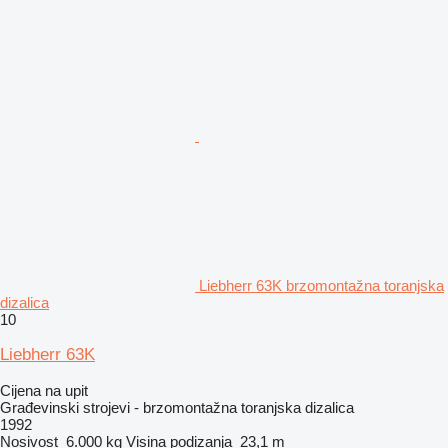
Liebherr 63K brzomontažna toranjska
dizalica
10
Liebherr 63K
Cijena na upit
Građevinski strojevi - brzomontažna toranjska dizalica
1992
Nosivost
6.000 kg
Visina podizanja
23,1 m