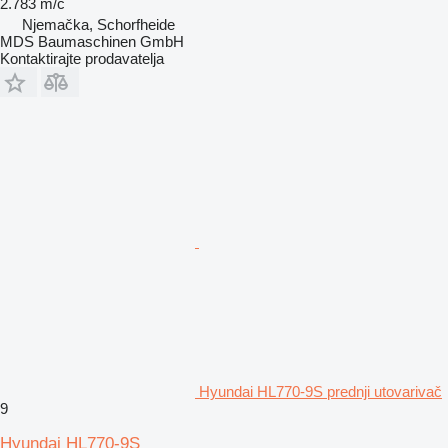
2.783 m/č
Njemačka, Schorfheide
MDS Baumaschinen GmbH
Kontaktirajte prodavatelja
Hyundai HL770-9S prednji utovarivač
9
Hyundai HL770-9S