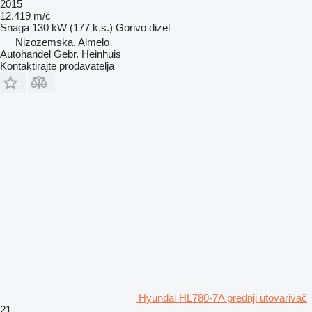
2015
12.419 m/č
Snaga
130 kW (177 k.s.)
Gorivo
dizel
Nizozemska, Almelo
Autohandel Gebr. Heinhuis
Kontaktirajte prodavatelja
Hyundai HL780-7A prednji utovarivač
21