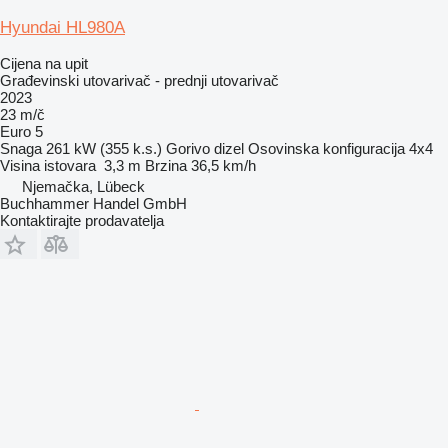
Hyundai HL980A
Cijena na upit
Građevinski utovarivač - prednji utovarivač
2023
23 m/č
Euro 5
Snaga
261 kW (355 k.s.)
Gorivo
dizel
Osovinska konfiguracija
4x4
Visina istovara
3,3 m
Brzina
36,5 km/h
Njemačka, Lübeck
Buchhammer Handel GmbH
Kontaktirajte prodavatelja