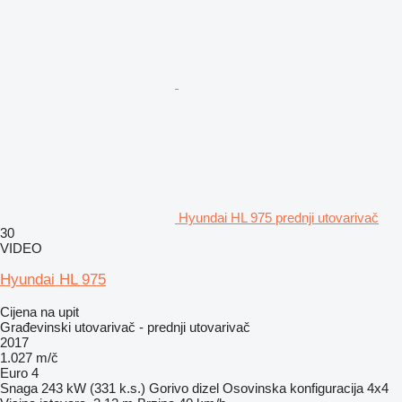
Hyundai HL 975 prednji utovarivač
30
VIDEO
Hyundai HL 975
Cijena na upit
Građevinski utovarivač - prednji utovarivač
2017
1.027 m/č
Euro 4
Snaga
243 kW (331 k.s.)
Gorivo
dizel
Osovinska konfiguracija
4x4