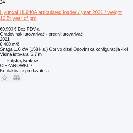
24
Hyundai HL940A articulated loader / year 2021 / weight
13.5t year of pro
60.900 €
Bez PDV-a
Građevinski utovarivač - prednji utovarivač
2021
8.400 m/č
Snaga
116 kW (158 k.s.)
Gorivo
dizel
Osovinska konfiguracija
4x4
Visina istovara
3,7 m
Poljska, Krakow
CIEZAROWKI.PL
Kontaktirajte prodavatelja