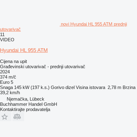
novi Hyundai HL 955 ATM prednji
utovarivač
11
VIDEO
Hyundai HL 955 ATM
Cijena na upit
Građevinski utovarivač - prednji utovarivač
2024
374 m/č
Euro 5
Snaga
145 kW (197 k.s.)
Gorivo
dizel
Visina istovara
2,78 m
Brzina
39,2 km/h
Njemačka, Lübeck
Buchhammer Handel GmbH
Kontaktirajte prodavatelja