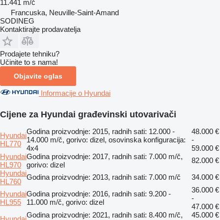
11.441 m/č
Francuska, Neuville-Saint-Amand
SODINEG
Kontaktirajte prodavatelja
Prodajete tehniku?
Učinite to s nama!
Objavite oglas
Informacije o Hyundai
Cijene za Hyundai građevinski utovarivači
Godina proizvodnje: 2015, radnih sati: 12.000 -
48.000 €
Hyundai
14.000 m/č, gorivo: dizel, osovinska konfiguracija:
-
HL770
4x4
59.000 €
Hyundai
Godina proizvodnje: 2017, radnih sati: 7.000 m/č,
82.000 €
HL970
gorivo: dizel
Hyundai
Godina proizvodnje: 2013, radnih sati: 7.000 m/č
34.000 €
HL760
36.000 €
Hyundai
Godina proizvodnje: 2016, radnih sati: 9.200 -
-
HL955
11.000 m/č, gorivo: dizel
47.000 €
Godina proizvodnje: 2021, radnih sati: 8.400 m/č,
45.000 €
Hyundai