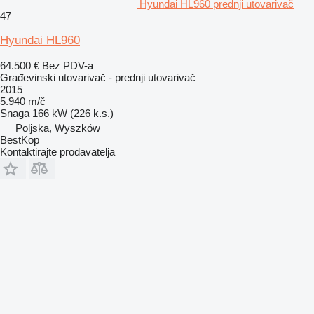
Hyundai HL960 prednji utovarivač
47
Hyundai HL960
64.500 €
Bez PDV-a
Građevinski utovarivač - prednji utovarivač
2015
5.940 m/č
Snaga
166 kW (226 k.s.)
Poljska, Wyszków
BestKop
Kontaktirajte prodavatelja