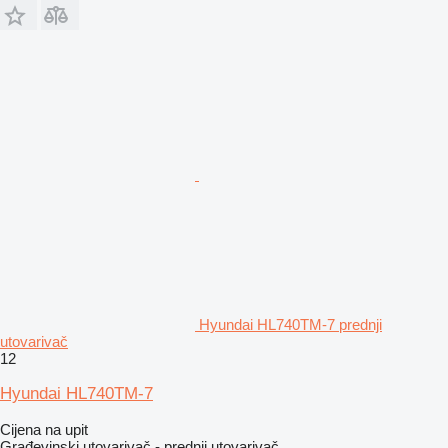
Hyundai HL740TM-7 prednji
utovarivač
12
Hyundai HL740TM-7
Cijena na upit
Građevinski utovarivač - prednji utovarivač