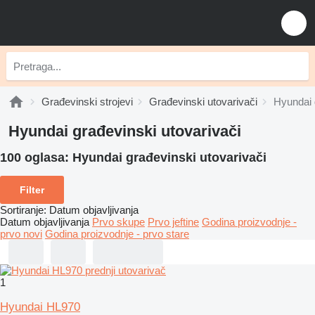
Građevinski strojevi
Građevinski utovarivači
Hyundai 
Hyundai građevinski utovarivači
100 oglasa:
Hyundai građevinski utovarivači
Filter
Sortiranje
:
Datum objavljivanja
Datum objavljivanja
Prvo skupe
Prvo jeftine
Godina proizvodnje -
prvo novi
Godina proizvodnje - prvo stare
1
Hyundai HL970