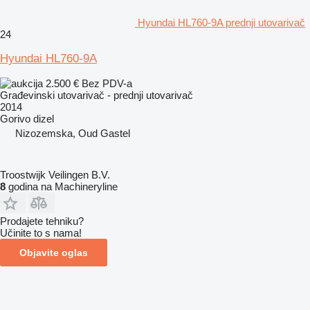
Hyundai HL760-9A prednji utovarivač
24
Hyundai HL760-9A
2.500 €
Bez PDV-a
Građevinski utovarivač - prednji utovarivač
2014
Gorivo
dizel
Nizozemska, Oud Gastel
Troostwijk Veilingen B.V.
8
godina na Machineryline
Prodajete tehniku?
Učinite to s nama!
Objavite oglas