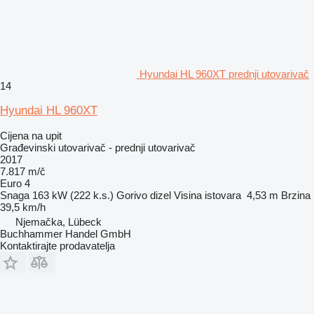
Hyundai HL 960XT prednji utovarivač
14
Hyundai HL 960XT
Cijena na upit
Građevinski utovarivač - prednji utovarivač
2017
7.817 m/č
Euro 4
Snaga
163 kW (222 k.s.)
Gorivo
dizel
Visina istovara
4,53 m
Brzina
39,5 km/h
Njemačka, Lübeck
Buchhammer Handel GmbH
Kontaktirajte prodavatelja