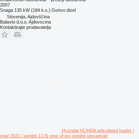
2007
Snaga
135 kW (184 k.s.)
Gorivo
dizel
Slovenija, Ajdovščina
Balavto d.o.o. Ajdovscina
Kontaktirajte prodavatelja
Hyundai HL940A articulated loader /
year 2021 / weight 13.5t year of pro prednji utovarivač