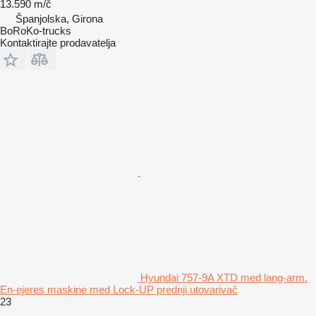
13.590 m/č
Španjolska, Girona
BoRoKo-trucks
Kontaktirajte prodavatelja
Hyundai 757-9A XTD med lang-arm.
En-ejeres maskine med Lock-UP prednji utovarivač
23