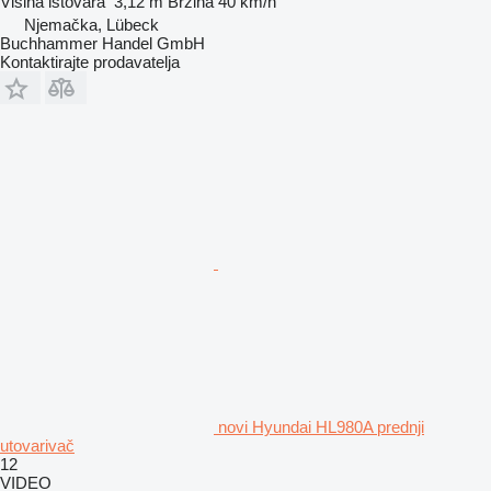
Visina istovara
3,12 m
Brzina
40 km/h
Njemačka, Lübeck
Buchhammer Handel GmbH
Kontaktirajte prodavatelja
novi Hyundai HL980A prednji
utovarivač
12
VIDEO