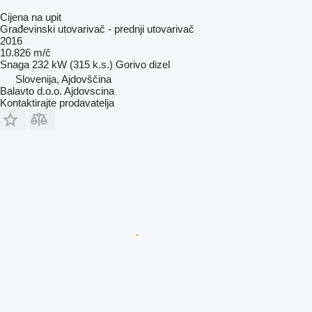
Cijena na upit
Građevinski utovarivač - prednji utovarivač
2016
10.826 m/č
Snaga
232 kW (315 k.s.)
Gorivo
dizel
Slovenija, Ajdovščina
Balavto d.o.o. Ajdovscina
Kontaktirajte prodavatelja