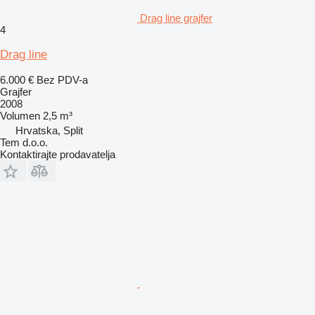
Drag line grajfer
4
Drag line
6.000 €
Bez PDV-a
Grajfer
2008
Volumen
2,5 m³
Hrvatska, Split
Tem d.o.o.
Kontaktirajte prodavatelja