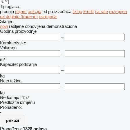
Tip oglasa
prodaja
najam
aukcija
od proizvođača
lizing
kredit
na rate
razmjena
uz doplatu (trade-in)
razmjena
Stanje
novi
rabljene
obnovljena
demonstraciona
Godina proizvodnje
–
Karakteristike
Volumen
–
m³
Kapacitet podizanja
–
kg
Neto težina
–
kg
Nedostaju filtri?
Predložite izmjenu
Pronađeno:
-
prikaži
Pronađeno:
1328 oglasa