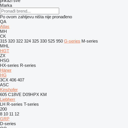
prikaži sve
Marka
Po ovom zahtjevu ništa nije pronađeno
QA
Atlas
MH
CK
315
320
322
324
325
330
525
950
G-series
M-series
MHL
HGT
ZX
HSG
HX-series
R-series
Häner
HG
3CX
406
407
ASC
Kinshofer
605
C18VE
D09HPX
KM
Liebherr
LH
R-series
T-series
200
8
10
11
12
GRP
D-series