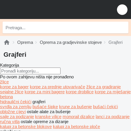
Oprema
Oprema za gradjevinske stojeve
Grajferi
Grajferi
Kategorija
Po ovom zahtjevu ništa nije pronađeno
žlice
korpe za bager
korpe za prednje utovarivače
žlice za gradiranje
sejalne žlice
korpe za mini bagere
korpe drobilice
korpe za miješanje
betona
hidraulični čekići
grajferi
svrdla za zemlju
bušaće šipke
krune za bušenje
bušaći čekići
obložne cijevi
ostale alate za bušenje
sajle za podizanje
kranske vilice
monorail dizalice
lanci za podizanje
ručna vitla
ostale opreme za dizanje
kalupi za betonske blokove
kalupi za betonske ploče