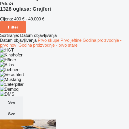
Prikaži
1328 oglasa:
Grajferi
Cijena:
400 € - 49.000 €
Filter
Sortiranje
:
Datum objavljivanja
Datum objavljivanja
Prvo skupe
Prvo jeftine
Godina proizvodnje -
prvo novi
Godina proizvodnje - prvo stare
Sve
Sve