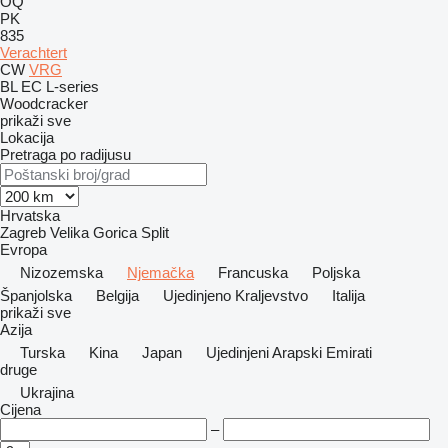
OQ
PK
835
Verachtert
CW
VRG
BL
EC
L-series
Woodcracker
prikaži sve
Lokacija
Pretraga po radijusu
Hrvatska
Zagreb
Velika Gorica
Split
Evropa
Nizozemska
Njemačka
Francuska
Poljska
Španjolska
Belgija
Ujedinjeno Kraljevstvo
Italija
prikaži sve
Azija
Turska
Kina
Japan
Ujedinjeni Arapski Emirati
druge
Ukrajina
Cijena
–